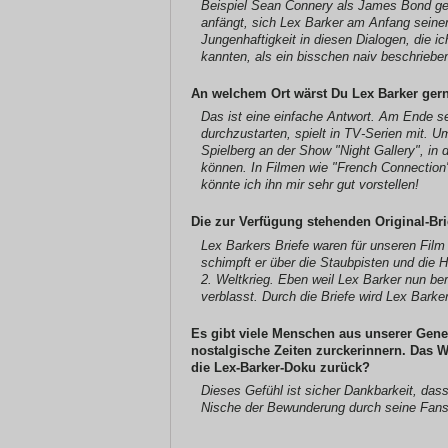
Beispiel Sean Connery als James Bond ges
anfängt, sich Lex Barker am Anfang seiner
Jungenhaftigkeit in diesen Dialogen, die 
kannten, als ein bisschen naiv beschrieben
An welchem Ort wärst Du Lex Barker ger
Das ist eine einfache Antwort. Am Ende se
durchzustarten, spielt in TV-Serien mit. 
Spielberg an der Show "Night Gallery", in d
können. In Filmen wie "French Connection" 
könnte ich ihn mir sehr gut vorstellen!
Die zur Verfügung stehenden Original-Bri
Lex Barkers Briefe waren für unseren Film
schimpft er über die Staubpisten und die Hi
2. Weltkrieg. Eben weil Lex Barker nun ber
verblasst. Durch die Briefe wird Lex Barke
Es gibt viele Menschen aus unserer Gene
nostalgische Zeiten zurckerinnern. Das W
die Lex-Barker-Doku zurück?
Dieses Gefühl ist sicher Dankbarkeit, das
Nische der Bewunderung durch seine Fans h