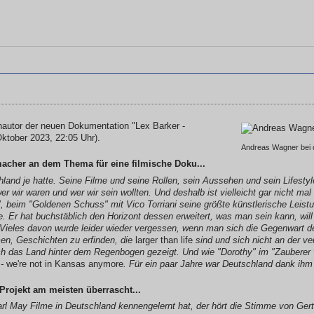
autor der neuen Dokumentation "Lex Barker -
ktober 2023, 22:05 Uhr).
Andreas Wagner bei d
macher an dem Thema für eine filmische Doku...
chland je hatte. Seine Filme und seine Rollen, sein Aussehen und sein Lifesty
er wir waren und wer wir sein wollten. Und deshalb ist vielleicht gar nicht ma
w", beim "Goldenen Schuss" mit Vico Torriani seine größte künstlerische Leist
e. Er hat buchstäblich den Horizont dessen erweitert, was man sein kann, will
t. Vieles davon wurde leider wieder vergessen, wenn man sich die Gegenwart 
umen, Geschichten zu erfinden, die
larger than life
sind und sich nicht an der ve
ich das Land hinter dem Regenbogen gezeigt. Und wie "Dorothy" im "Zauberer
 -
we're not in Kansas anymore
. Für ein paar Jahre war Deutschland dank ihm 
Projekt am meisten überrascht...
rl May Filme in Deutschland kennengelernt hat, der hört die Stimme von Ger