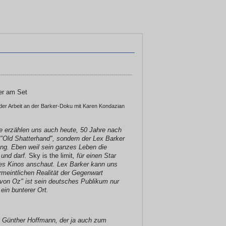
er Arbeit an der Barker-Doku mit Karen Kondazian
le erzählen uns auch heute, 50 Jahre nach
l "Old Shatterhand", sondern der Lex Barker
ung. Eben weil sein ganzes Leben die
 und darf.
Sky is the limit
, für einen Star
des Kinos anschaut. Lex Barker kann uns
rmeintlichen Realität der Gegenwart
 von Oz" ist sein deutsches Publikum nur
ein bunterer Ort.
t Günther Hoffmann, der ja auch zum