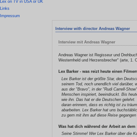
Lex on TV in USA or UK
Links
Impressum
Interview with director Andreas Wagner
Interview mit Andreas Wagner
Andreas Wagner ist Regisseur und Drehbuch
Westernheld und Herzensbrecher" (arte, 1. O
Lex Barker - was reizt heute einen Filme
Lex Barker ist der größte Star, den Deuts
seinem Tod, noch unendlich viel darüber, w
aus der "Bravo", in der "Rudi Carrell-Sho
Menschen inspiriert, beeindruckt. Bis heut
wie ihn. Das hat er die Deutschen gelehr
daran erinnern, dass es richtig ist zu trä
abarbeiten. Lex Barker hat uns buchstäbl
zu gern mit ihm auf diese Reise gegangen
Was hat dich während der Arbeit an dem 
Seine Stimme! Wer Lex Barker über die Ka