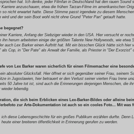
prochen hat. Ich denke, jeder Filmfan in Deutschland hat den rauen Sound 
 Karriere anzuschauen, etwa die frühen Tarzan-Filme im amerikanischen Origi
ich so nicht erwartet hatte. Diese Stimme passt irgendwie zu diesem Menschen
 wird und der sein Boot wohl nicht ohne Grund "Peter Pan" getauft hatte.
ne begegnet?
iner Karriere, Anfang der Siebziger wieder in den USA. Hier versucht er noc
Um ihn herum arbeiteten einige der größten Talente New Hollywoods, wie etwa 
er auch Lex Barker einen Auftritt hat. Mit ein bisschen Glück hätte sich hier v
als Cop, in "Der Pate" als Anwalt der Familie, als Priester in "Der Exorzist"
efe von Lex Barker waren sicherlich für einen Filmemacher eine besonder
 ein absoluter Glücksfall. Hier öffnet er sich gegenüber seiner Frau, seinem 
tze in Jugoslawien, hier betrauert er den Verlust seiner vierten Frau Irene und
eits 50 Jahre tot ist, sind auch die Erinnerungen derjenigen Menschen, die ih
r wieder lebendig.
ration, die sich beim Erblicken eines Lex-Barker-Bildes oder alleine b
erbefoto zur Arte-Dokumentation ist auch so ein cooles Foto... Mit was 
s ich diese Lebensgeschichte für ein großes Publikum erzählen durfte. Denn Le
eute einer breiteren öffentlichkeit in Erinnerung gerufen zu werden.