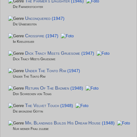
The Farmer's Daughter
(1946)
Die Farmerstochter
Unconquered
(1947)
Die Unbesiegten
Crossfire
(1947)
Im Kreuzfeuer
Dick Tracy Meets Gruesome
(1947)
Dick Tracy Meets Gruesome
Under The Tonto Rim
(1947)
Under The Tonto Rim
Return Of The Badmen
(1948)
Der Schrecken von Texas
The Velvet Touch
(1948)
Die bronzene Göttin
Mr. Blandings Builds His Dream House
(1948)
Nur meiner Frau zuliebe