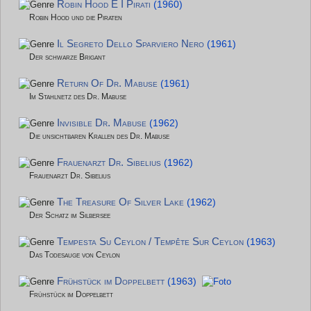
Robin Hood E I Pirati
(1960)
Robin Hood und die Piraten
Il Segreto Dello Sparviero Nero
(1961)
Der schwarze Brigant
Return Of Dr. Mabuse
(1961)
Im Stahlnetz des Dr. Mabuse
Invisible Dr. Mabuse
(1962)
Die unsichtbaren Krallen des Dr. Mabuse
Frauenarzt Dr. Sibelius
(1962)
Frauenarzt Dr. Sibelius
The Treasure Of Silver Lake
(1962)
Der Schatz im Silbersee
Tempesta Su Ceylon / Tempête Sur Ceylon
(1963)
Das Todesauge von Ceylon
Frühstück im Doppelbett
(1963)
Frühstück im Doppelbett