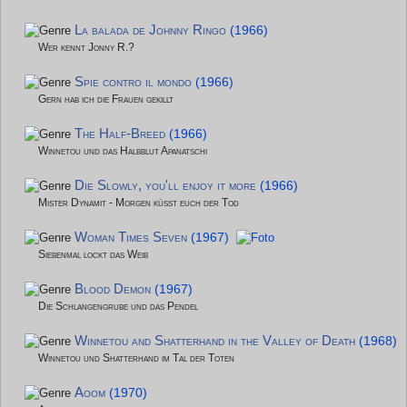
La balada de Johnny Ringo
(1966)
Wer kennt Jonny R.?
Spie contro il mondo
(1966)
Gern hab ich die Frauen gekillt
The Half-Breed
(1966)
Winnetou und das Halbblut Apanatschi
Die Slowly, you'll enjoy it more
(1966)
Mister Dynamit - Morgen küsst euch der Tod
Woman Times Seven
(1967)
Siebenmal lockt das Weib
Blood Demon
(1967)
Die Schlangengrube und das Pendel
Winnetou and Shatterhand in the Valley of Death
(1968)
Winnetou und Shatterhand im Tal der Toten
Aoom
(1970)