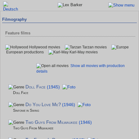
Filmography
Feature films
Hollywood movies
Tarzan movies
European productions
Karl-May movies
Show all movies with production
details
Doll Face
(1945)
Doll Face
Do You Love Me?
(1946)
Sinfonie in Swing
Two Guys From Milwaukee
(1946)
Two Guys From Milwaukee