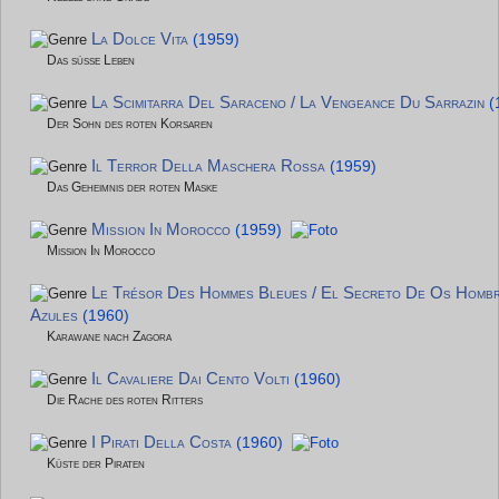
La Dolce Vita
(1959)
Das süße Leben
La Scimitarra Del Saraceno / La Vengeance Du Sarrazin
(
Der Sohn des roten Korsaren
Il Terror Della Maschera Rossa
(1959)
Das Geheimnis der roten Maske
Mission In Morocco
(1959)
Mission In Morocco
Le Trésor Des Hommes Bleues / El Secreto De Os Homb
Azules
(1960)
Karawane nach Zagora
Il Cavaliere Dai Cento Volti
(1960)
Die Rache des roten Ritters
I Pirati Della Costa
(1960)
Küste der Piraten