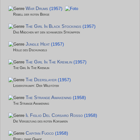
War Drums
(1957)
Rebell der roten Berge
The Girl In Black Stockings
(1957)
Das Mädchen mit den schwarzen Strümpfen
Jungle Heat
(1957)
Hölle des Dschungels
The Girl In The Kremlin
(1957)
The Girl In The Kremlin
The Deerslayer
(1957)
Lederstrumpf: Der Wildtöter
The Strange Awakening
(1958)
The Strange Awakening
Il Figlio Del Corsaro Rosso
(1958)
Die Vergeltung des roten Korsaren
Capitan Fuoco
(1958)
Rebell ohne Gnade