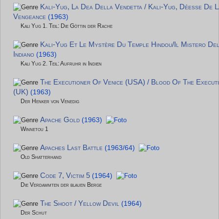
Kali-Yug, La Dea Della Vendetta / Kali-Yug, Déesse De L
Vengeance
(1963)
Kali Yug 1. Teil: Die Göttin der Rache
Kali-Yug Et Le Mystère Du Temple Hindou/Il Mistero Del
Indiano
(1963)
Kali Yug 2. Teil: Aufruhr in Indien
The Executioner Of Venice (USA) / Blood Of The Execut
(UK)
(1963)
Der Henker von Venedig
Apache Gold
(1963)
Winnetou 1
Apaches Last Battle
(1963/64)
Old Shatterhand
Code 7, Victim 5
(1964)
Die Verdammten der blauen Berge
The Shoot / Yellow Devil
(1964)
Der Schut