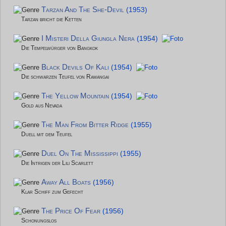
Tarzan And The She-Devil
(1953)
Tarzan bricht die Ketten
I Misteri Della Giungla Nera
(1954)
Die Tempelwürger von Bangkok
Black Devils Of Kali
(1954)
Die schwarzen Teufel von Ramangai
The Yellow Mountain
(1954)
Gold aus Nevada
The Man From Bitter Ridge
(1955)
Duell mit dem Teufel
Duel On The Mississippi
(1955)
Die Intrigen der Lili Scarlett
Away All Boats
(1956)
Klar Schiff zum Gefecht
The Price Of Fear
(1956)
Schonungslos