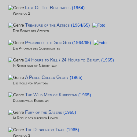
Last Of The Renegades
(1964)
Winnetou 2
Treasure of the Aztecs
(1964/65)
Der Schatz der Azteken
Pyramid of the Sun God
(1964/65)
Die Pyramide des Sonnengottes
24 Hours to Kill / 24 Hours to Beirut.
(1965)
In Beirut sind die Nächte lang
A Place Called Glory
(1965)
Die Hölle von Manitoba
The Wild Men of Kurdistan
(1965)
Durchs wilde Kurdistan
Fury of the Sabers
(1965)
Im Reiche des silbernen Löwen
The Desperado Trail
(1965)
Winnetou 3