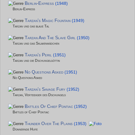
Berlin-Express
(1948)
Berlin-Express
Tarzan's Magic Fountain
(1949)
Tarzan und das blaue Tal
Tarzan And The Slave Girl
(1950)
Tarzan und das Sklavenmädchen
Tarzan's Peril
(1951)
Tarzan und die Dschungelgöttin
No Questions Asked
(1951)
No Questions Asked
Tarzan's Savage Fury
(1952)
Tarzan, Verteidiger des Dschungels
Battles Of Chief Pontiac
(1952)
Battles of Chief Pontiac
Thunder Over The Plains
(1953)
Donnernde Hufe