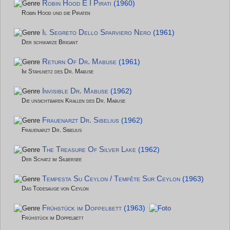
Robin Hood E I Pirati
(1960)
Robin Hood und die Piraten
Il Segreto Dello Sparviero Nero
(1961)
Der schwarze Brigant
Return Of Dr. Mabuse
(1961)
Im Stahlnetz des Dr. Mabuse
Invisible Dr. Mabuse
(1962)
Die unsichtbaren Krallen des Dr. Mabuse
Frauenarzt Dr. Sibelius
(1962)
Frauenarzt Dr. Sibelius
The Treasure Of Silver Lake
(1962)
Der Schatz im Silbersee
Tempesta Su Ceylon / Tempête Sur Ceylon
(1963)
Das Todesauge von Ceylon
Frühstück im Doppelbett
(1963)
Frühstück im Doppelbett