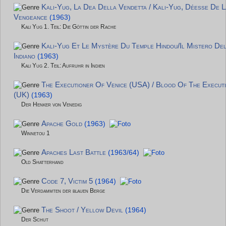
Kali-Yug, La Dea Della Vendetta / Kali-Yug, Déesse De L
Vengeance
(1963)
Kali Yug 1. Teil: Die Göttin der Rache
Kali-Yug Et Le Mystère Du Temple Hindou/Il Mistero Del
Indiano
(1963)
Kali Yug 2. Teil: Aufruhr in Indien
The Executioner Of Venice (USA) / Blood Of The Execut
(UK)
(1963)
Der Henker von Venedig
Apache Gold
(1963)
Winnetou 1
Apaches Last Battle
(1963/64)
Old Shatterhand
Code 7, Victim 5
(1964)
Die Verdammten der blauen Berge
The Shoot / Yellow Devil
(1964)
Der Schut