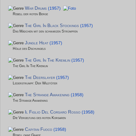
War Drums
(1957)
Rebell der roten Berge
The Girl In Black Stockings
(1957)
Das Mädchen mit den schwarzen Strümpfen
Jungle Heat
(1957)
Hölle des Dschungels
The Girl In The Kremlin
(1957)
The Girl In The Kremlin
The Deerslayer
(1957)
Lederstrumpf: Der Wildtöter
The Strange Awakening
(1958)
The Strange Awakening
Il Figlio Del Corsaro Rosso
(1958)
Die Vergeltung des roten Korsaren
Capitan Fuoco
(1958)
Rebell ohne Gnade