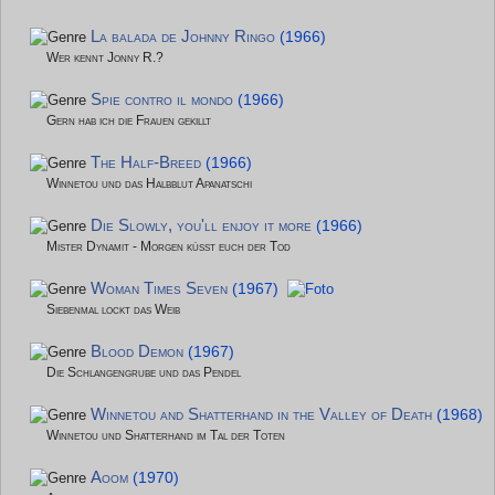
La balada de Johnny Ringo
(1966)
Wer kennt Jonny R.?
Spie contro il mondo
(1966)
Gern hab ich die Frauen gekillt
The Half-Breed
(1966)
Winnetou und das Halbblut Apanatschi
Die Slowly, you'll enjoy it more
(1966)
Mister Dynamit - Morgen küsst euch der Tod
Woman Times Seven
(1967)
Siebenmal lockt das Weib
Blood Demon
(1967)
Die Schlangengrube und das Pendel
Winnetou and Shatterhand in the Valley of Death
(1968)
Winnetou und Shatterhand im Tal der Toten
Aoom
(1970)