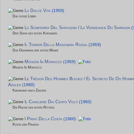
La Dolce Vita
(1959)
Das süße Leben
La Scimitarra Del Saraceno / La Vengeance Du Sarrazin
(
Der Sohn des roten Korsaren
Il Terror Della Maschera Rossa
(1959)
Das Geheimnis der roten Maske
Mission In Morocco
(1959)
Mission In Morocco
Le Trésor Des Hommes Bleues / El Secreto De Os Homb
Azules
(1960)
Karawane nach Zagora
Il Cavaliere Dai Cento Volti
(1960)
Die Rache des roten Ritters
I Pirati Della Costa
(1960)
Küste der Piraten