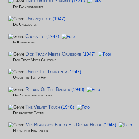
The Farmer's Daughter
(1946)
Die Farmerstochter
Unconquered
(1947)
Die Unbesiegten
Crossfire
(1947)
Im Kreuzfeuer
Dick Tracy Meets Gruesome
(1947)
Dick Tracy Meets Gruesome
Under The Tonto Rim
(1947)
Under The Tonto Rim
Return Of The Badmen
(1948)
Der Schrecken von Texas
The Velvet Touch
(1948)
Die bronzene Göttin
Mr. Blandings Builds His Dream House
(1948)
Nur meiner Frau zuliebe