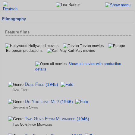
Filmography
Feature films
Hollywood movies
Tarzan movies
European productions
Karl-May movies
Show all movies with production
details
Doll Face
(1945)
Doll Face
Do You Love Me?
(1946)
Sinfonie in Swing
Two Guys From Milwaukee
(1946)
Two Guys From Milwaukee