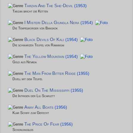
Tarzan And The She-Devil
(1953)
Tarzan bricht die Ketten
I Misteri Della Giungla Nera
(1954)
Die Tempelwürger von Bangkok
Black Devils Of Kali
(1954)
Die schwarzen Teufel von Ramangai
The Yellow Mountain
(1954)
Gold aus Nevada
The Man From Bitter Ridge
(1955)
Duell mit dem Teufel
Duel On The Mississippi
(1955)
Die Intrigen der Lili Scarlett
Away All Boats
(1956)
Klar Schiff zum Gefecht
The Price Of Fear
(1956)
Schonungslos