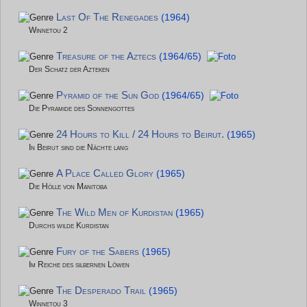
Last Of The Renegades
(1964)
Winnetou 2
Treasure of the Aztecs
(1964/65)
Der Schatz der Azteken
Pyramid of the Sun God
(1964/65)
Die Pyramide des Sonnengottes
24 Hours to Kill / 24 Hours to Beirut.
(1965)
In Beirut sind die Nächte lang
A Place Called Glory
(1965)
Die Hölle von Manitoba
The Wild Men of Kurdistan
(1965)
Durchs wilde Kurdistan
Fury of the Sabers
(1965)
Im Reiche des silbernen Löwen
The Desperado Trail
(1965)
Winnetou 3