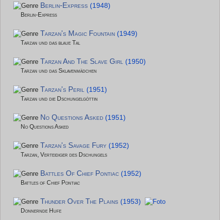
Berlin-Express
(1948)
Berlin-Express
Tarzan's Magic Fountain
(1949)
Tarzan und das blaue Tal
Tarzan And The Slave Girl
(1950)
Tarzan und das Sklavenmädchen
Tarzan's Peril
(1951)
Tarzan und die Dschungelgöttin
No Questions Asked
(1951)
No Questions Asked
Tarzan's Savage Fury
(1952)
Tarzan, Verteidiger des Dschungels
Battles Of Chief Pontiac
(1952)
Battles of Chief Pontiac
Thunder Over The Plains
(1953)
Donnernde Hufe