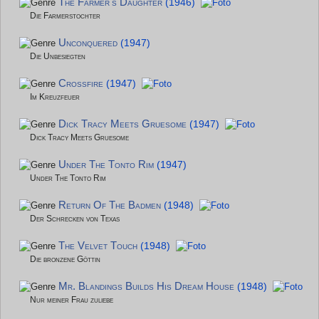
The Farmer's Daughter
(1946)
Die Farmerstochter
Unconquered
(1947)
Die Unbesiegten
Crossfire
(1947)
Im Kreuzfeuer
Dick Tracy Meets Gruesome
(1947)
Dick Tracy Meets Gruesome
Under The Tonto Rim
(1947)
Under The Tonto Rim
Return Of The Badmen
(1948)
Der Schrecken von Texas
The Velvet Touch
(1948)
Die bronzene Göttin
Mr. Blandings Builds His Dream House
(1948)
Nur meiner Frau zuliebe