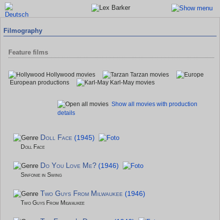
Filmography
Feature films
Hollywood movies
Tarzan movies
European productions
Karl-May movies
Show all movies with production
details
Doll Face
(1945)
Doll Face
Do You Love Me?
(1946)
Sinfonie in Swing
Two Guys From Milwaukee
(1946)
Two Guys From Milwaukee