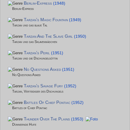
Berlin-Express
(1948)
Berlin-Express
Tarzan's Magic Fountain
(1949)
Tarzan und das blaue Tal
Tarzan And The Slave Girl
(1950)
Tarzan und das Sklavenmädchen
Tarzan's Peril
(1951)
Tarzan und die Dschungelgöttin
No Questions Asked
(1951)
No Questions Asked
Tarzan's Savage Fury
(1952)
Tarzan, Verteidiger des Dschungels
Battles Of Chief Pontiac
(1952)
Battles of Chief Pontiac
Thunder Over The Plains
(1953)
Donnernde Hufe