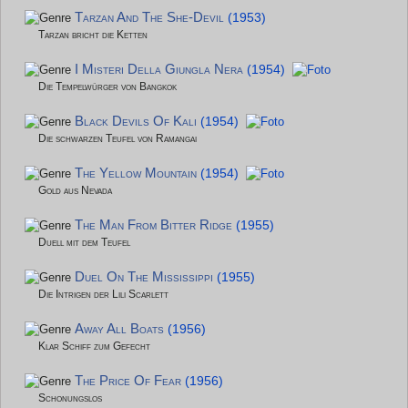
Tarzan And The She-Devil
(1953)
Tarzan bricht die Ketten
I Misteri Della Giungla Nera
(1954)
Die Tempelwürger von Bangkok
Black Devils Of Kali
(1954)
Die schwarzen Teufel von Ramangai
The Yellow Mountain
(1954)
Gold aus Nevada
The Man From Bitter Ridge
(1955)
Duell mit dem Teufel
Duel On The Mississippi
(1955)
Die Intrigen der Lili Scarlett
Away All Boats
(1956)
Klar Schiff zum Gefecht
The Price Of Fear
(1956)
Schonungslos