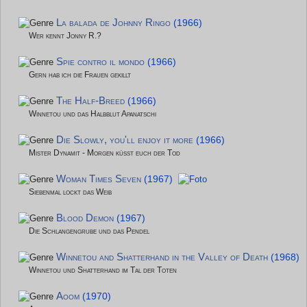
La balada de Johnny Ringo
(1966)
Wer kennt Jonny R.?
Spie contro il mondo
(1966)
Gern hab ich die Frauen gekillt
The Half-Breed
(1966)
Winnetou und das Halbblut Apanatschi
Die Slowly, you'll enjoy it more
(1966)
Mister Dynamit - Morgen küsst euch der Tod
Woman Times Seven
(1967)
Siebenmal lockt das Weib
Blood Demon
(1967)
Die Schlangengrube und das Pendel
Winnetou and Shatterhand in the Valley of Death
(1968)
Winnetou und Shatterhand im Tal der Toten
Aoom
(1970)