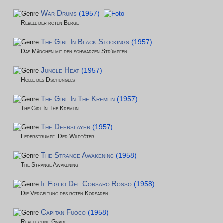
War Drums
(1957)
Rebell der roten Berge
The Girl In Black Stockings
(1957)
Das Mädchen mit den schwarzen Strümpfen
Jungle Heat
(1957)
Hölle des Dschungels
The Girl In The Kremlin
(1957)
The Girl In The Kremlin
The Deerslayer
(1957)
Lederstrumpf: Der Wildtöter
The Strange Awakening
(1958)
The Strange Awakening
Il Figlio Del Corsaro Rosso
(1958)
Die Vergeltung des roten Korsaren
Capitan Fuoco
(1958)
Rebell ohne Gnade