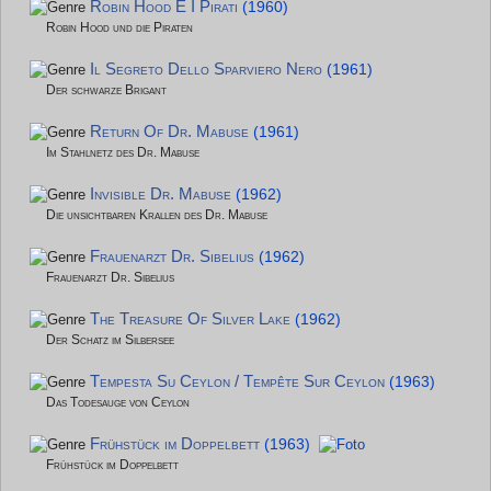
Robin Hood E I Pirati
(1960)
Robin Hood und die Piraten
Il Segreto Dello Sparviero Nero
(1961)
Der schwarze Brigant
Return Of Dr. Mabuse
(1961)
Im Stahlnetz des Dr. Mabuse
Invisible Dr. Mabuse
(1962)
Die unsichtbaren Krallen des Dr. Mabuse
Frauenarzt Dr. Sibelius
(1962)
Frauenarzt Dr. Sibelius
The Treasure Of Silver Lake
(1962)
Der Schatz im Silbersee
Tempesta Su Ceylon / Tempête Sur Ceylon
(1963)
Das Todesauge von Ceylon
Frühstück im Doppelbett
(1963)
Frühstück im Doppelbett