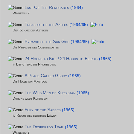
Last Of The Renegades
(1964)
Winnetou 2
Treasure of the Aztecs
(1964/65)
Der Schatz der Azteken
Pyramid of the Sun God
(1964/65)
Die Pyramide des Sonnengottes
24 Hours to Kill / 24 Hours to Beirut.
(1965)
In Beirut sind die Nächte lang
A Place Called Glory
(1965)
Die Hölle von Manitoba
The Wild Men of Kurdistan
(1965)
Durchs wilde Kurdistan
Fury of the Sabers
(1965)
Im Reiche des silbernen Löwen
The Desperado Trail
(1965)
Winnetou 3