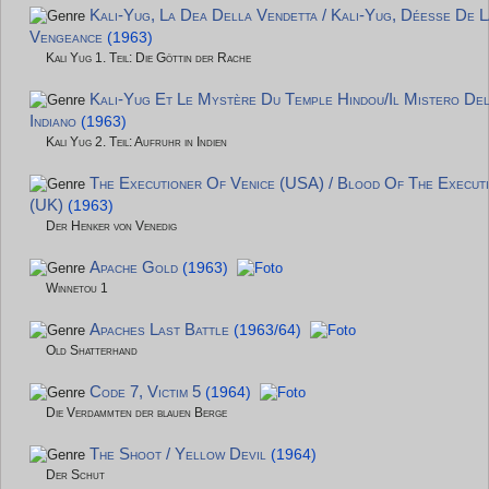
Kali-Yug, La Dea Della Vendetta / Kali-Yug, Déesse De L
Vengeance
(1963)
Kali Yug 1. Teil: Die Göttin der Rache
Kali-Yug Et Le Mystère Du Temple Hindou/Il Mistero Del
Indiano
(1963)
Kali Yug 2. Teil: Aufruhr in Indien
The Executioner Of Venice (USA) / Blood Of The Execut
(UK)
(1963)
Der Henker von Venedig
Apache Gold
(1963)
Winnetou 1
Apaches Last Battle
(1963/64)
Old Shatterhand
Code 7, Victim 5
(1964)
Die Verdammten der blauen Berge
The Shoot / Yellow Devil
(1964)
Der Schut