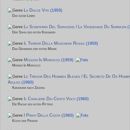
La Dolce Vita
(1959)
Das süße Leben
La Scimitarra Del Saraceno / La Vengeance Du Sarrazin
(
Der Sohn des roten Korsaren
Il Terror Della Maschera Rossa
(1959)
Das Geheimnis der roten Maske
Mission In Morocco
(1959)
Mission In Morocco
Le Trésor Des Hommes Bleues / El Secreto De Os Homb
Azules
(1960)
Karawane nach Zagora
Il Cavaliere Dai Cento Volti
(1960)
Die Rache des roten Ritters
I Pirati Della Costa
(1960)
Küste der Piraten