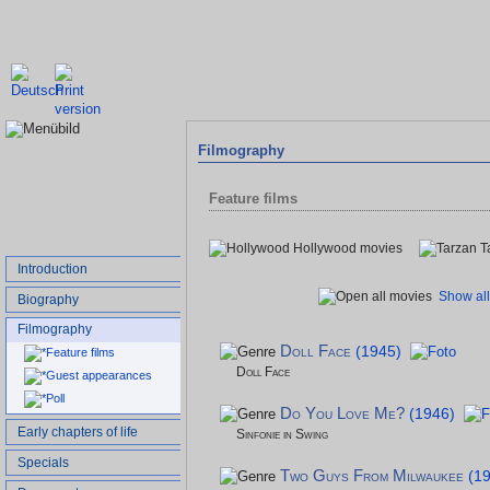
Filmography
Feature films
Hollywood movies
T
Introduction
Show all
Biography
Filmography
Doll Face
(1945)
Feature films
Doll Face
Guest appearances
Poll
Do You Love Me?
(1946)
Early chapters of life
Sinfonie in Swing
Specials
Two Guys From Milwaukee
(1