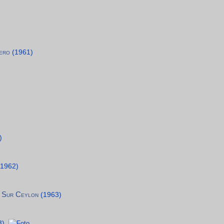
ero
(1961)
)
(1962)
e Sur Ceylon
(1963)
3)