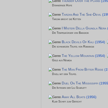
Thunder Over The Plains
(195
Donnernde Hufe
Tarzan And The She-Devil
(19
Tarzan bricht die Ketten
I Misteri Della Giungla Nera
Die Tempelwürger von Bangkok
Black Devils Of Kali
(1954)
Die schwarzen Teufel von Ramangai
The Yellow Mountain
(1954)
Gold aus Nevada
The Man From Bitter Ridge
(1
Duell mit dem Teufel
Duel On The Mississippi
(1955
Die Intrigen der Lili Scarlett
Away All Boats
(1956)
Klar Schiff zum Gefecht