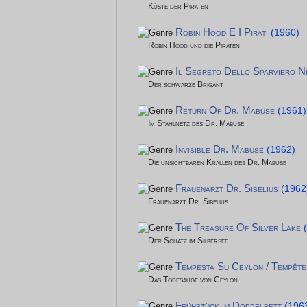
Küste der Piraten
Robin Hood E I Pirati
(1960)
Robin Hood und die Piraten
Il Segreto Dello Sparviero N
Der schwarze Brigant
Return Of Dr. Mabuse
(1961)
Im Stahlnetz des Dr. Mabuse
Invisible Dr. Mabuse
(1962)
Die unsichtbaren Krallen des Dr. Mabuse
Frauenarzt Dr. Sibelius
(1962
Frauenarzt Dr. Sibelius
The Treasure Of Silver Lake
Der Schatz im Silbersee
Tempesta Su Ceylon / Tempêt
Das Todesauge von Ceylon
Frühstück im Doppelbett
(196