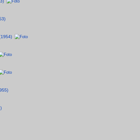
3)
53)
(1954)
955)
)