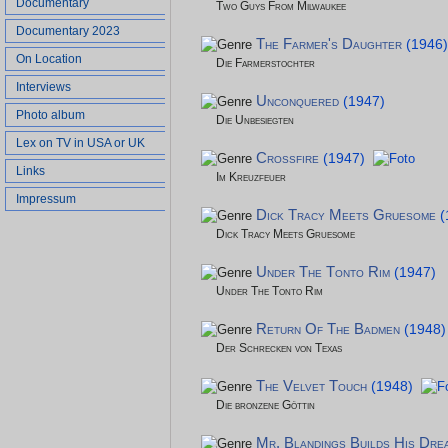
Documentary
Two Guys From Milwaukee
Documentary 2023
The Farmer's Daughter
(1946)
On Location
Die Farmerstochter
Interviews
Unconquered
(1947)
Photo album
Die Unbesiegten
Lex on TV in USA or UK
Crossfire
(1947)
Links
Im Kreuzfeuer
Impressum
Dick Tracy Meets Gruesome
(
Dick Tracy Meets Gruesome
Under The Tonto Rim
(1947)
Under The Tonto Rim
Return Of The Badmen
(1948)
Der Schrecken von Texas
The Velvet Touch
(1948)
Die bronzene Göttin
Mr. Blandings Builds His Dr