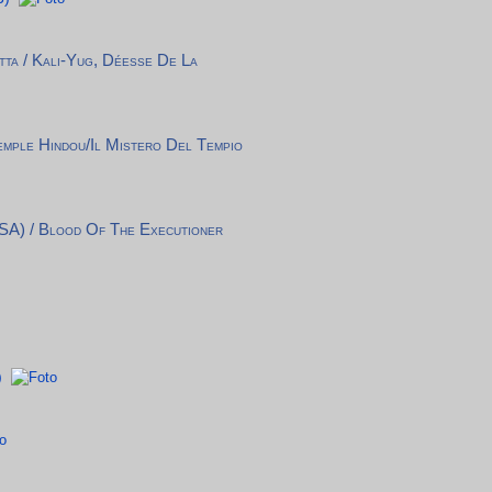
tta / Kali-Yug, Déesse De La
mple Hindou/Il Mistero Del Tempio
SA) / Blood Of The Executioner
)