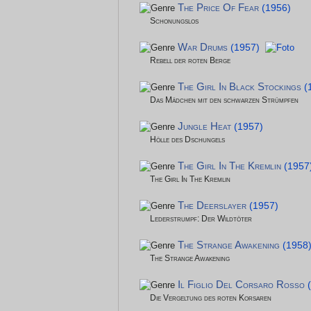
The Price Of Fear
(1956)
Schonungslos
War Drums
(1957)
Rebell der roten Berge
The Girl In Black Stockings
(
Das Mädchen mit den schwarzen Strümpfen
Jungle Heat
(1957)
Hölle des Dschungels
The Girl In The Kremlin
(1957
The Girl In The Kremlin
The Deerslayer
(1957)
Lederstrumpf: Der Wildtöter
The Strange Awakening
(1958
The Strange Awakening
Il Figlio Del Corsaro Rosso
Die Vergeltung des roten Korsaren