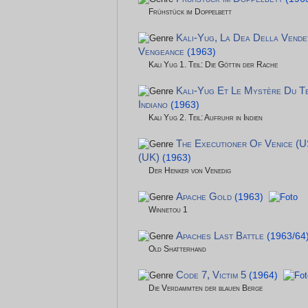
Frühstück im Doppelbett
Kali-Yug, La Dea Della Vende
Vengeance
(1963)
Kali Yug 1. Teil: Die Göttin der Rache
Kali-Yug Et Le Mystère Du Te
Indiano
(1963)
Kali Yug 2. Teil: Aufruhr in Indien
The Executioner Of Venice (U
(UK)
(1963)
Der Henker von Venedig
Apache Gold
(1963)
Winnetou 1
Apaches Last Battle
(1963/64
Old Shatterhand
Code 7, Victim 5
(1964)
Die Verdammten der blauen Berge