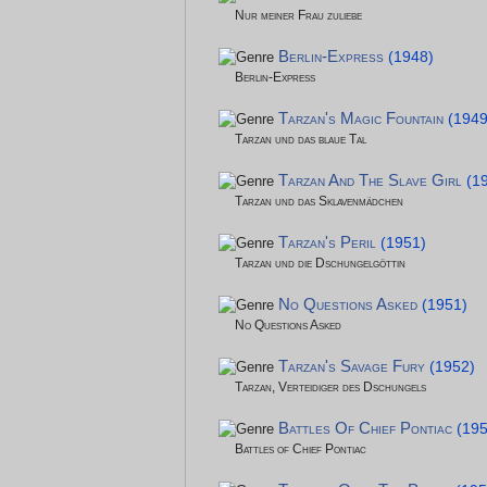
Nur meiner Frau zuliebe
Berlin-Express
(1948)
Berlin-Express
Tarzan's Magic Fountain
(1949
Tarzan und das blaue Tal
Tarzan And The Slave Girl
(1
Tarzan und das Sklavenmädchen
Tarzan's Peril
(1951)
Tarzan und die Dschungelgöttin
No Questions Asked
(1951)
No Questions Asked
Tarzan's Savage Fury
(1952)
Tarzan, Verteidiger des Dschungels
Battles Of Chief Pontiac
(195
Battles of Chief Pontiac