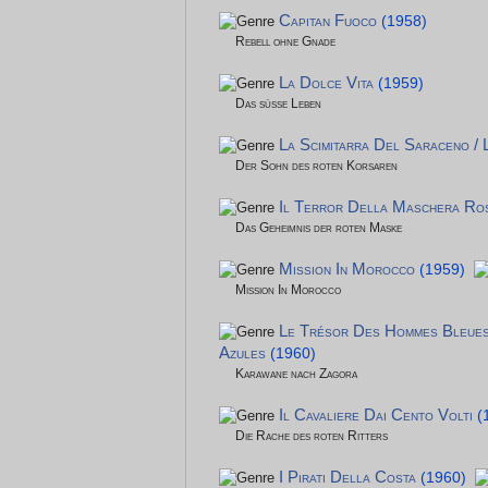
Capitan Fuoco
(1958)
Rebell ohne Gnade
La Dolce Vita
(1959)
Das süße Leben
La Scimitarra Del Saraceno /
Der Sohn des roten Korsaren
Il Terror Della Maschera Ro
Das Geheimnis der roten Maske
Mission In Morocco
(1959)
Mission In Morocco
Le Trésor Des Hommes Bleues
Azules
(1960)
Karawane nach Zagora
Il Cavaliere Dai Cento Volti
(
Die Rache des roten Ritters
I Pirati Della Costa
(1960)