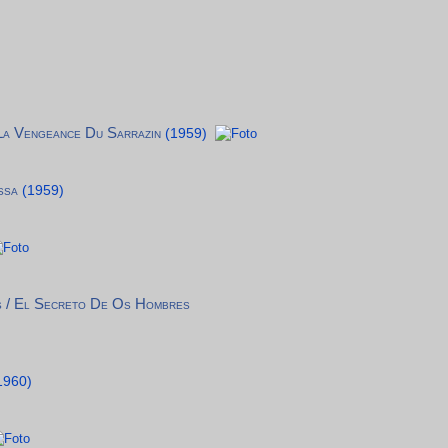
 La Vengeance Du Sarrazin
(1959)
ssa
(1959)
 / El Secreto De Os Hombres
1960)