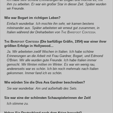
ihm zu arbeiten. Er war ein großer Star in dieser Zeit. Später wurden
wir Freunde.
Wie war Bogart im richtigen Leben?
Einfach wunderbar. Ich mochte ihn sehr, wir kamen bestens
miteinander aus. Später arbeiteten wir erneut gut zusammen, in
Italien während der Dreharbeiten von
The Barefoot Contessa
.
The Barefoot Contessa
(Die barfüßige Gräfin, 1954) war einer ihrer
größten Erfolge in Hollywood...
Ja. Wir arbeiteten zwölf Wochen in Italien. Ich habe schöne
Erinnerungen an die Arbeit mit Frau Gardner, Bogart, und Edmond
O'Brien. Wir alle wurden gute Freunde. Ich habe Italien immer
gemocht. Wir filmten mitten im Winter. Es war ein wenig rau,
andererseits war es schön. Ich bin noch mehrmals nach Italien
gekommen. Immer fand ich es schön.
Wie würden Sie die Diva Ava Gardner beschreiben?
Sie war wunderbar. Am und außerhalb des Sets.
Sie war eine der schönsten Schauspielerinnen der Zeit!
Ich stimme zu.
Haben Sie Deutschland nach dem Krieg besucht?