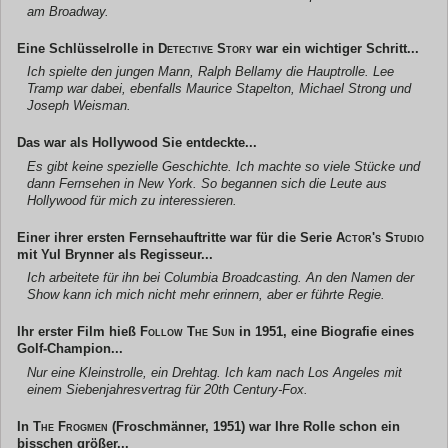
am Broadway.
Eine Schlüsselrolle in
Detective Story
war ein wichtiger Schritt...
Ich spielte den jungen Mann, Ralph Bellamy die Hauptrolle. Lee
Tramp war dabei, ebenfalls Maurice Stapelton, Michael Strong und
Joseph Weisman.
Das war als Hollywood Sie entdeckte...
Es gibt keine spezielle Geschichte. Ich machte so viele Stücke und
dann Fernsehen in New York. So begannen sich die Leute aus
Hollywood für mich zu interessieren.
Einer ihrer ersten Fernsehauftritte war für die Serie
Actor's Studio
mit Yul Brynner als Regisseur...
Ich arbeitete für ihn bei Columbia Broadcasting. An den Namen der
Show kann ich mich nicht mehr erinnern, aber er führte Regie.
Ihr erster Film hieß
Follow The Sun
in 1951, eine Biografie eines
Golf-Champion...
Nur eine Kleinstrolle, ein Drehtag. Ich kam nach Los Angeles mit
einem Siebenjahresvertrag für 20th Century-Fox.
In
The Frogmen
(Froschmänner, 1951) war Ihre Rolle schon ein
bisschen größer...