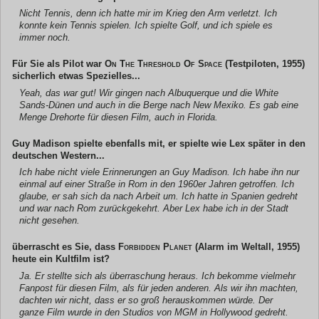
Nicht Tennis, denn ich hatte mir im Krieg den Arm verletzt. Ich
konnte kein Tennis spielen. Ich spielte Golf, und ich spiele es
immer noch.
Für Sie als Pilot war
On The Threshold Of Space
(Testpiloten, 1955)
sicherlich etwas Spezielles...
Yeah, das war gut! Wir gingen nach Albuquerque und die White
Sands-Dünen und auch in die Berge nach New Mexiko. Es gab eine
Menge Drehorte für diesen Film, auch in Florida.
Guy Madison spielte ebenfalls mit, er spielte wie Lex später in den
deutschen Western...
Ich habe nicht viele Erinnerungen an Guy Madison. Ich habe ihn nur
einmal auf einer Straße in Rom in den 1960er Jahren getroffen. Ich
glaube, er sah sich da nach Arbeit um. Ich hatte in Spanien gedreht
und war nach Rom zurückgekehrt. Aber Lex habe ich in der Stadt
nicht gesehen.
überrascht es Sie, dass
Forbidden Planet
(Alarm im Weltall, 1955)
heute ein Kultfilm ist?
Ja. Er stellte sich als überraschung heraus. Ich bekomme vielmehr
Fanpost für diesen Film, als für jeden anderen. Als wir ihn machten,
dachten wir nicht, dass er so groß herauskommen würde. Der
ganze Film wurde in den Studios von MGM in Hollywood gedreht.