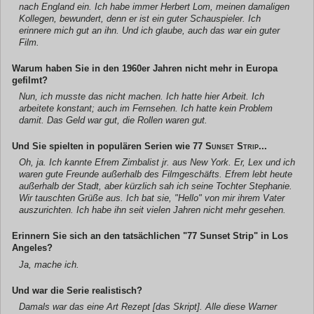
nach England ein. Ich habe immer Herbert Lom, meinen damaligen
Kollegen, bewundert, denn er ist ein guter Schauspieler. Ich
erinnere mich gut an ihn. Und ich glaube, auch das war ein guter
Film.
Warum haben Sie in den 1960er Jahren nicht mehr in Europa
gefilmt?
Nun, ich musste das nicht machen. Ich hatte hier Arbeit. Ich
arbeitete konstant; auch im Fernsehen. Ich hatte kein Problem
damit. Das Geld war gut, die Rollen waren gut.
Und Sie spielten in populären Serien wie
77 Sunset Strip
...
Oh, ja. Ich kannte Efrem Zimbalist jr. aus New York. Er, Lex und ich
waren gute Freunde außerhalb des Filmgeschäfts. Efrem lebt heute
außerhalb der Stadt, aber kürzlich sah ich seine Tochter Stephanie.
Wir tauschten Grüße aus. Ich bat sie, "Hello" von mir ihrem Vater
auszurichten. Ich habe ihn seit vielen Jahren nicht mehr gesehen.
Erinnern Sie sich an den tatsächlichen "77 Sunset Strip" in Los
Angeles?
Ja, mache ich.
Und war die Serie realistisch?
Damals war das eine Art Rezept [das Skript]. Alle diese Warner