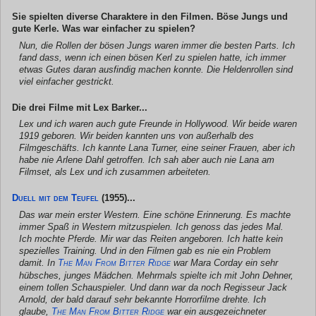
Sie spielten diverse Charaktere in den Filmen. Böse Jungs und
gute Kerle. Was war einfacher zu spielen?
Nun, die Rollen der bösen Jungs waren immer die besten Parts. Ich
fand dass, wenn ich einen bösen Kerl zu spielen hatte, ich immer
etwas Gutes daran ausfindig machen konnte. Die Heldenrollen sind
viel einfacher gestrickt.
Die drei Filme mit Lex Barker...
Lex und ich waren auch gute Freunde in Hollywood. Wir beide waren
1919 geboren. Wir beiden kannten uns von außerhalb des
Filmgeschäfts. Ich kannte Lana Turner, eine seiner Frauen, aber ich
habe nie Arlene Dahl getroffen. Ich sah aber auch nie Lana am
Filmset, als Lex und ich zusammen arbeiteten.
Duell mit dem Teufel
(1955)...
Das war mein erster Western. Eine schöne Erinnerung. Es machte
immer Spaß in Western mitzuspielen. Ich genoss das jedes Mal.
Ich mochte Pferde. Mir war das Reiten angeboren. Ich hatte kein
spezielles Training. Und in den Filmen gab es nie ein Problem
damit. In
The Man From Bitter Ridge
war Mara Corday ein sehr
hübsches, junges Mädchen. Mehrmals spielte ich mit John Dehner,
einem tollen Schauspieler. Und dann war da noch Regisseur Jack
Arnold, der bald darauf sehr bekannte Horrorfilme drehte. Ich
glaube,
The Man From Bitter Ridge
war ein ausgezeichneter