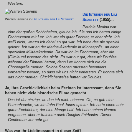
Western.
Die Intrigen der Lili
Warren Stevens in
Die Intrigen der Lili Scarlett
Scarlett
(1955)...
Patricia Medina war
eine der großen Schönheiten, glaube ich. Sie und ich hatten einige
Fechtszenen mit Lex. Ich war ein guter Fechter, er aber nicht. Ich
weiß nicht, warum ich dabei so gut war. Ich habe das nie speziell
gelernt. Ich war an der Marine-Akademie in Minneapolis, an einer
speziellen Militärakademie. Da war ich im Fechtteam, aber die
[Filmleute] wussten das nicht. Es war nur gut, dass wir Doubles
während der Filmerei hatten, denn Lex konnte sich nie die
Choreografie merken. Solche Szenen mussten besonders
vorbereitet werden, so dass wir uns nicht verletzten. Er konnte sich
das nicht merken. Glücklicherweise hatten wir Doubles.
Ja, ihre Geschicklichkeit beim Fechten ist interessant, denn Sie
haben nicht viele historische Filme gemacht...
Das ist der einzige, an den ich mich erinnere. Oh, es gab eine
Fernsehsache, wo ich John Paul Jones spielte. Ich hatte einen sehr
guten Fechtlehrer, der eine Menge half. Ich habe seinen Namen
vergessen, aber er trainierte auch Douglas Fairbanks. Dieser
Gentleman war sehr gut.
Was war ihr Lieblingssport in dieser Zeit?