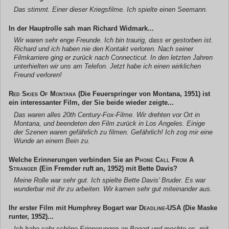
Das stimmt. Einer dieser Kriegsfilme. Ich spielte einen Seemann.
In der Hauptrolle sah man Richard Widmark...
Wir waren sehr enge Freunde. Ich bin traurig, dass er gestorben ist.
Richard und ich haben nie den Kontakt verloren. Nach seiner
Filmkarriere ging er zurück nach Connecticut. In den letzten Jahren
unterhielten wir uns am Telefon. Jetzt habe ich einen wirklichen
Freund verloren!
Red Skies Of Montana
(Die Feuerspringer von Montana, 1951) ist
ein interessanter Film, der Sie beide wieder zeigte...
Das waren alles 20th Century-Fox-Filme. Wir drehten vor Ort in
Montana, und beendeten den Film zurück in Los Angeles. Einige
der Szenen waren gefährlich zu filmen. Gefährlich! Ich zog mir eine
Wunde an einem Bein zu.
Welche Erinnerungen verbinden Sie an
Phone Call From A
Stranger
(Ein Fremder ruft an, 1952) mit Bette Davis?
Meine Rolle war sehr gut. Ich spielte Bette Davis' Bruder. Es war
wunderbar mit ihr zu arbeiten. Wir kamen sehr gut miteinander aus.
Ihr erster Film mit Humphrey Bogart war
Deadline-USA
(Die Maske
runter, 1952)...
Ich habe sehr schöne Erinnerungen an Bogart und mochte es, mit