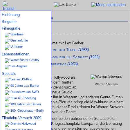
Einführung
Interviews mit Weggefährten
Biografie
Filmografie
Warren Stevens
Spielfilme
Gastauftritte
Warren Stevens — seine Filme mit Lex Barker:
Umfrage
Linc Jackman in
Duell mit dem Teufel
(1955)
Lebensstationen
Hugo Marat in
Die Intrigen der Lili Scarlett
(1955)
Westchester County
Frankie Edare in
Schonungslos
(1956)
Los Angeles
Specials
Nach seinem Durchbruch in Hollywood als
Lex im US-Kino
Tarzan
legt Lex Barker nach dem fünften
Warren Stevens
90 Jahre Lex Barker
Dschungelabenteuer den Lendenschurz ab,
und spielt neue Rollen. Das neue Studio
Rateshow des SWR
Universal International setzt ihn in Western und anderen Genre-Filmen
Zum 40. Todestag
ein, der Abstecher zu Columbia-Pictures bringt die Mitwirkung in einem
100 Jahre Lex Barker
Südstaatenabenteuer. Bei drei dieser Produktionen ist Warren Stevens,
100. Geburtstag - Berlin
wie Lex Jahrgang 1919, mit von der Partie.
Filmdoku-Versuch 2009
Es gibt Parallelen im Leben der beiden befreundeten Schauspieler:
Auch Stevens kämpfte am Kriegsschauplatz Europa für die Befreiung
Dreh in Hollywood
Deutschlands von den Nazis und seine ersten schauspielerischen
Dreh in Kroatien