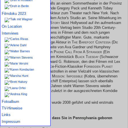
Gehversuche fanden ebenfalls an einem Sommertheater in der Provinz
Dreh in Berlin
statt. Warren Stevens Freunde Gregory Peck und Kenneth Tobey
bringen den ambitionierten Akteur zum Theater nach New York. Nach
Filmdoku 2023
dem Krieg schließt er sich dem Actor's Studio an. Seine Mitwirkung im
Talk mit Wagner
Broadway-Stück
Detective Story
lässt Hollywood auf ihn aufmerksam
On Location
werden und Stevens erhält einen Vertrag beim Studio 20th Century-
Fox. Fortan ist Warren Stevens in Filmen und dem noch jungen
Interviews
Medium Fernsehen ein vielbeschäftigter Mann. Gute, markante
Carlos Rivas
Filmauftritte hat der vielseitige Akteur in
The Barefoot Contessa (Die
Arlene Dahl
barfüßige Gräfin)
an der Seite von Ava Gardner und Humphrey
Walter Barnes
Bogart, neben Bette Davis in
Phone Call From A Stranger
(Ein
Fremder ruft an, 1952), in dem Krimistück
Black Tuesday
(Schwarzer
Warren Stevens
Freitag, beide 1954) mit Edward G. Robinson, den drei Filmen mit Lex
Marie Versini
Barker, sowie in dem Science-Fiction-Klassiker
Forbidden Planet
Karen Kondazian
(Alarm im Weltall, 1955). Gastrollen in einer Vielzahl von klassischen
Marsha Hunt
Fernsehserien wie
Bonanza, Mission: Impossible
(Kobra, übernehmen
sie) oder
Star Trek
(Raumschiff Enterprise) lassen sich ebenfalls
Brett Halsey
verzeichnen. In den letzten Jahren steht Warren Stevens wieder
Liana Orfei
vermehrt vor den Kameras, zuletzt in der ausgezeichneten Komödie
Andrea King
Carts
.
Fotoalbum
Das nachfolgende Interview wurde 2008 geführt und wird erstmals
veröffentlicht.
TV-Hinweise
Links
Warren, ich habe gelesen, dass Sie in Pennsylvania geboren
Impressum
wurden. Stimmt das?