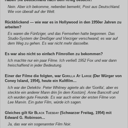
Nein. Aber ich bekomme, nebenbei bemerkt, Post aus Deutschland.
Wie von überall auf der Welt.
Rückblickend — wie war es in Hollywood in den 1950er Jahren zu
arbeiten?
Es waren die Fünfziger, und das Fernsehen hatte begonnen. Das
Studio-System der Dreißiger und Vierziger verschwand; es war auf
dem Weg zu gehen. Es war nicht mehr dasselbe.
Es war also nicht so einfach Filmrollen zu bekommen?
Ich machte nur ein paar Filme. Ich verließ 1952 Fox und war dann
freischaffend in jeder Bedeutung.
Einer der Filme die folgten, war
Gorilla At Large
(Der Würger von
Coney Island, 1954), heute ein Kultfilm...
Ich war der Detektiv. Peter Whitney agierte als der 'Gorilla', aber es
steckte ein anderer Mann drin [in dem Kostüm]. Anne Bancroft und
ich wurden gute Freunde. Es war auch einer der ersten Filme von
Lee Marvin. Ein guter Film, würde ich sagen.
Gleiches gilt für
Black Tuesday
(Schwarzer Freitag, 1954) mit
Edward G. Robinson...
Ja, das war ein sogenannter Film Noir.