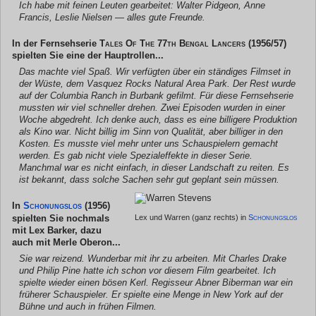
Ich habe mit feinen Leuten gearbeitet: Walter Pidgeon, Anne
Francis, Leslie Nielsen — alles gute Freunde.
In der Fernsehserie
Tales Of The 77th Bengal Lancers
(1956/57)
spielten Sie eine der Hauptrollen...
Das machte viel Spaß. Wir verfügten über ein ständiges Filmset in
der Wüste, dem Vasquez Rocks Natural Area Park. Der Rest wurde
auf der Columbia Ranch in Burbank gefilmt. Für diese Fernsehserie
mussten wir viel schneller drehen. Zwei Episoden wurden in einer
Woche abgedreht. Ich denke auch, dass es eine billigere Produktion
als Kino war. Nicht billig im Sinn von Qualität, aber billiger in den
Kosten. Es musste viel mehr unter uns Schauspielern gemacht
werden. Es gab nicht viele Spezialeffekte in dieser Serie.
Manchmal war es nicht einfach, in dieser Landschaft zu reiten. Es
ist bekannt, dass solche Sachen sehr gut geplant sein müssen.
In
Schonungslos
(1956)
Lex und Warren (ganz rechts) in
Schonungslos
spielten Sie nochmals
mit Lex Barker, dazu
auch mit Merle Oberon...
Sie war reizend. Wunderbar mit ihr zu arbeiten. Mit Charles Drake
und Philip Pine hatte ich schon vor diesem Film gearbeitet. Ich
spielte wieder einen bösen Kerl. Regisseur Abner Biberman war ein
früherer Schauspieler. Er spielte eine Menge in New York auf der
Bühne und auch in frühen Filmen.