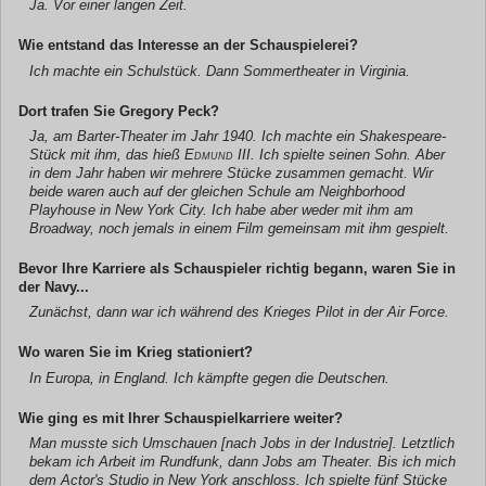
Ja. Vor einer langen Zeit.
Wie entstand das Interesse an der Schauspielerei?
Ich machte ein Schulstück. Dann Sommertheater in Virginia.
Dort trafen Sie Gregory Peck?
Ja, am Barter-Theater im Jahr 1940. Ich machte ein Shakespeare-
Stück mit ihm, das hieß
Edmund III
. Ich spielte seinen Sohn. Aber
in dem Jahr haben wir mehrere Stücke zusammen gemacht. Wir
beide waren auch auf der gleichen Schule am Neighborhood
Playhouse in New York City. Ich habe aber weder mit ihm am
Broadway, noch jemals in einem Film gemeinsam mit ihm gespielt.
Bevor Ihre Karriere als Schauspieler richtig begann, waren Sie in
der Navy...
Zunächst, dann war ich während des Krieges Pilot in der Air Force.
Wo waren Sie im Krieg stationiert?
In Europa, in England. Ich kämpfte gegen die Deutschen.
Wie ging es mit Ihrer Schauspielkarriere weiter?
Man musste sich Umschauen [nach Jobs in der Industrie]. Letztlich
bekam ich Arbeit im Rundfunk, dann Jobs am Theater. Bis ich mich
dem Actor's Studio in New York anschloss. Ich spielte fünf Stücke