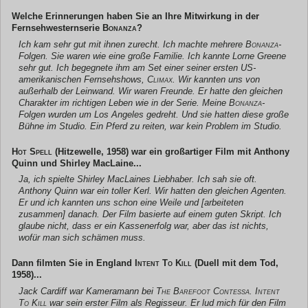
Welche Erinnerungen haben Sie an Ihre Mitwirkung in der
Fernsehwesternserie
Bonanza
?
Ich kam sehr gut mit ihnen zurecht. Ich machte mehrere
Bonanza
-
Folgen. Sie waren wie eine große Familie. Ich kannte Lorne Greene
sehr gut. Ich begegnete ihm am Set einer seiner ersten US-
amerikanischen Fernsehshows,
Climax
. Wir kannten uns von
außerhalb der Leinwand. Wir waren Freunde. Er hatte den gleichen
Charakter im richtigen Leben wie in der Serie. Meine
Bonanza
-
Folgen wurden um Los Angeles gedreht. Und sie hatten diese große
Bühne im Studio. Ein Pferd zu reiten, war kein Problem im Studio.
Hot Spell
(Hitzewelle, 1958) war ein großartiger Film mit Anthony
Quinn und Shirley MacLaine...
Ja, ich spielte Shirley MacLaines Liebhaber. Ich sah sie oft.
Anthony Quinn war ein toller Kerl. Wir hatten den gleichen Agenten.
Er und ich kannten uns schon eine Weile und [arbeiteten
zusammen] danach. Der Film basierte auf einem guten Skript. Ich
glaube nicht, dass er ein Kassenerfolg war, aber das ist nichts,
wofür man sich schämen muss.
Dann filmten Sie in England
Intent To Kill
(Duell mit dem Tod,
1958)...
Jack Cardiff war Kameramann bei
The Barefoot Contessa
.
Intent
To Kill
war sein erster Film als Regisseur. Er lud mich für den Film