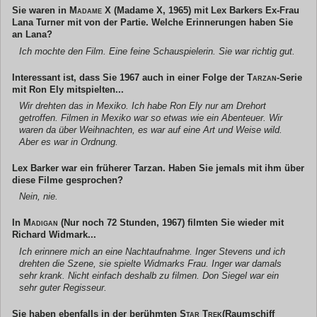
Sie waren in
Madame X
(Madame X, 1965) mit Lex Barkers Ex-Frau
Lana Turner mit von der Partie. Welche Erinnerungen haben Sie
an Lana?
Ich mochte den Film. Eine feine Schauspielerin. Sie war richtig gut.
Interessant ist, dass Sie 1967 auch in einer Folge der
Tarzan
-Serie
mit Ron Ely mitspielten...
Wir drehten das in Mexiko. Ich habe Ron Ely nur am Drehort
getroffen. Filmen in Mexiko war so etwas wie ein Abenteuer. Wir
waren da über Weihnachten, es war auf eine Art und Weise wild.
Aber es war in Ordnung.
Lex Barker war ein früherer Tarzan. Haben Sie jemals mit ihm über
diese Filme gesprochen?
Nein, nie.
In
Madigan
(Nur noch 72 Stunden, 1967) filmten Sie wieder mit
Richard Widmark...
Ich erinnere mich an eine Nachtaufnahme. Inger Stevens und ich
drehten die Szene, sie spielte Widmarks Frau. Inger war damals
sehr krank. Nicht einfach deshalb zu filmen. Don Siegel war ein
sehr guter Regisseur.
Sie haben ebenfalls in der berühmten
Star Trek
(Raumschiff