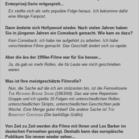
Enterprise)-Serie mitgespielt...
Es stellte sich als sehr populäre Folge heraus. Ich bekomme dafür
eine Menge Fanpost.
Dann änderte sich Hollywood wieder. Nach vielen Jahren haben
Sie in jüngeren Jahren ein Comeback gemacht. Wie kam es dazu?
Kein Comeback; ich habe nie aufgehört zu arbeiten. Ich habe
verschiedene Filme gemacht. Das Geschäft ändert sich so rapide.
Aber die ära der 1950er-Filme war für Sie besser...
Ja, da gab es mehr Rollen, die für Leute wie mich geschrieben
waren.
Was ist Ihre meistgeschätzte Filmrolle?
Nun, die Sache auf die ich am stolzesten bin, ist die Fernsehserie
The Richard Boone Show
(1963/64). Das war eine Repertoire-
Gruppe und ich spielte 16 Folgen mit unterschiedlichen Rollen,
unterschiedlichen Skripts, unterschiedlichen Geschichten jede
Woche. Eine Menge guter Arbeit! Die andere Sache ist
The
Barefoot Contessa
(Die barfüßige Gräfin).
Von Zeit zu Zeit werden die Filme mit Ihnen und Lex Barker im
deutschen Fernsehen gezeigt. Deshalb kann das europäische
Publikum Sie immer wieder sehen...