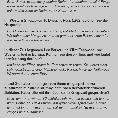
Bros.-Serien waren ausgedachte Serien. Ich machte sie alle! Einige
waren erfolgreich, einige nicht.
Maverick, Wagon Train
, und andere
entstanden Seite an Seite mit
77 Sunset Strip
.
Im Western
Stagecoach To Dancer's Rock
(1962) spielten Sie die
Hauptrolle...
Ein Universal-Film. Es war großartig mit Martin Landau zu arbeiten.
Wir haben eine Menge zusammen gemacht, zum Beispiel auch für
die Serie
Mission:Impossible
.
In dieser Zeit begannen Lex Barker und Clint Eastwood ihre
Westernarbeit in Europa. Kennen Sie diese Filme, und wie lautet
Ihre Meinung darüber?
Ich habe die Filme später im Fernsehen gesehen. Sie waren nicht
sehr realistisch, meiner Meinung nach. Für mich war der Hollywood-
Western der bessere Platz...
...und Sie haben in einigen von ihnen mitgespielt, etwa
zusammen mit Audie Murphy, dem hoch dekorierten früheren
Soldaten. Haben Sie mit ihm über seine Kriegszeit gesprochen?
Nein, das taten wir nie. Gleichfalls nicht mit Lex Barker. Ich bin mir
nicht sicher, ob Audie Murphy ein guter Schauspieler war. Er war
nicht schlecht. Er mochte es, mit mir zu arbeiten. So machten wir
einige Filme zusammen.