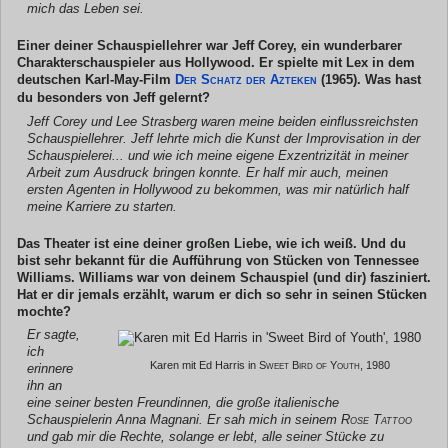
mich das Leben sei.
Einer deiner Schauspiellehrer war Jeff Corey, ein wunderbarer
Charakterschauspieler aus Hollywood. Er spielte mit Lex in dem
deutschen Karl-May-Film
Der Schatz der Azteken
(1965). Was hast
du besonders von Jeff gelernt?
Jeff Corey und Lee Strasberg waren meine beiden einflussreichsten
Schauspiellehrer. Jeff lehrte mich die Kunst der Improvisation in der
Schauspielerei... und wie ich meine eigene Exzentrizität in meiner
Arbeit zum Ausdruck bringen konnte. Er half mir auch, meinen
ersten Agenten in Hollywood zu bekommen, was mir natürlich half
meine Karriere zu starten.
Das Theater ist eine deiner großen Liebe, wie ich weiß. Und du
bist sehr bekannt für die Aufführung von Stücken von Tennessee
Williams. Williams war von deinem Schauspiel (und dir) fasziniert.
Hat er dir jemals erzählt, warum er dich so sehr in seinen Stücken
mochte?
Er sagte,
ich
Karen mit Ed Harris in
Sweet Bird of Youth
, 1980
erinnere
ihn an
eine seiner besten Freundinnen, die große italienische
Schauspielerin Anna Magnani. Er sah mich in seinem
Rose Tattoo
und gab mir die Rechte, solange er lebt, alle seiner Stücke zu