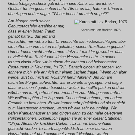
Geburtstagsgeschenk gab ich ihm eine Karte, auf die ich ein
Gedicht für ihn geschrieben hatte. Als er es las, hatte er Tränen in
den Augen und er sagte: "Woher kennst du mich so gut?"
Am Morgen nach seiner
Geburtstagsfeier erzählte er mir,
Karen mit Lex Barker, 1973
dass er einen bösen Traum
gehabt hätte... das jemand
versuchte, mir weh zu tun. Er versuchte sie niederzuschlagen, aber
sie hatten ihn von hinten festgehalten, seinen Brustkasten gepackt.
Und er konnte nicht mehr atmen. Jetzt ist mir klar geworden, dass
er vielleicht im Schlaf eine kleine Herzattacke hatte. In seiner
letzten Nacht aßen wir in einem der ältesten und bekanntesten
Restaurants in New York, im "21". Danach gingen wir tanzen. Ich
erinnere mich, wie er mich mit einem Lachen fragte: "Wenn ich älter
werde, wirst du mich im Rollstuhl herumfahren?" Als ich am
nächsten Morgen aufwachte, war er bereits angezogen und sagte,
dass er seinen Agenten besuchen wollte. Ich sollte packen und wir
würden uns im Apartment von Freunden zum Mittagessen treffen.
Wir wollten später den Zug nach Connecticut nehmen, um andere
Freunde zu besuchen. Er war immer sehr pünktlich und als er nicht
zum Mittagessen erschien, waren wir alle sehr beunruhigt. Wir
riefen Krankenhäuser an und gingen dann zu den nahe gelegenen
Polizeistationen. Schließlich sagten sie an einer dieser Stationen:
"Oh ja, Alexander Crichlow Barker... Er ist ins Leichenhaus
gebracht worden. Er starb augenblicklich an einer schweren
Herzattacke auf der Lexington Avenue." Nachdem wir ihn