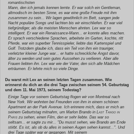
romantischsten
Mann, den ich jemals kennen lernte. Er war solch ein Gentleman,
altmodisch im besten Sinne, es war eine große Freude mit ihm
zusammen zu sein... Wir lagen gewöhnlich im Bett, sangen jede
Nacht populäre Songs und lachten bis wir einschliefen. Er war viel
tiefgründiger, als die meisten Menschen ahnten. Lex war so
intelligent. Er war ein Renaissance-Mann... er konnte alles machen.
Er sprach verschiedene Sprachen, arbeitete im Garten, kochte, ritt
Pferde, war ein superber Tennisspieler, liebte das Kartenspiel und
Golf. Trotzdem glaube ich, dass ein Teil von ihm ein trauriger,
verletzter kleiner Junge war... er hatte schreckliche Angst davor,
älter zu werden und sein gutes Aussehen zu verlieren. Aber alle
Frauen liebten ihn. Lex war wie der Vater, den sich alle Mädchen
erträumen. Er lehrte mich so viele Dinge.
Du warst mit Lex an seinen letzten Tagen zusammen. Wie
erinnerst du dich an die drei Tage zwischen seinem 54. Geburtstag
und dem 11. Mai 1973, seinem Todestag?
Einige Tage vor seinem Geburtstag flogen wir von Montreal nach
New York. Wir wohnten bei Freunden von ihm in einem schönen
Apartment an der Park Avenue. Ich erinnere mich, dass er mich an
seinem Geburtstag mitnahm, um Marlon Brando in
Last Tango in
Paris
zu sehen, einen Film, den er sehr liebte. Das war so
seltsam... er sagte zu mir... "Du musst sehen, wie Brando am Ende
stirbt. Es ist, als ob du alles in seinen Augen sehen kannst...". Und
drei Tage später war er gegangen. Mit seinem