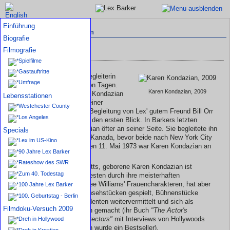
Einführung
Interviews mit Weggefährten
Biografie
Filmografie
Karen Kondazian
Spielfilme
Gastauftritte
Sie war die Freundin und Begleiterin
Umfrage
Lex Barkers in seinen letzten Tagen.
Karen Kondazian, 2009
Kennen gelernt hatte Karen Kondazian
Lebensstationen
Barker im Winter 1972 auf einer
Westchester County
Hollywood-Party, die sie in Begleitung von Lex' gutem Freund Bill Orr
Los Angeles
besuchte. Es war Liebe auf den ersten Blick. In Barkers letzten
Monaten war Karen Kondazian öfter an seiner Seite. Sie begleitete ihn
Specials
Ende April 1973 auch nach Kanada, bevor beide nach New York City
Lex im US-Kino
fuhren. Am schicksalsreichen 11. Mai 1973 war Karen Kondazian an
90 Jahre Lex Barker
Lex Barkers Seite.
Rateshow des SWR
Die in Boston, Massachusetts, geborene Karen Kondazian ist
Zum 40. Todestag
wahrscheinlich am bekanntesten durch ihre meisterhaften
Darstellungen von Tennessee Williams' Frauencharakteren, hat aber
100 Jahre Lex Barker
auch in Kinofilmen und Fernsehstücken gespielt, Bühnenstücke
100. Geburtstag - Berlin
produziert, ihre Künste Studenten weitervermittelt und sich als
Filmdoku-Versuch 2009
Schriftstellerin einen Namen gemacht (ihr Buch
"The Actor's
Encyclopedia of Casting Directors"
mit Interviews von Hollywoods
Dreh in Hollywood
besten Casting-Regisseuren wurde ein Bestseller).
Dreh in Kroatien