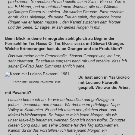
produzieren. So produzierte und spielte ich in
Sweet Bird of Youth
mit Ed Harris, und so entstand mein Wunsch, alle von Williams'
großartigen Frauen zu spielen. Wir wurden Freunde. Einst erzählte
er mir, dass diejenige, die seine Frauen spielt, das gleiche innere
Ringen wie er haben müsste... den Kampf zwischen dem Körper
und der Seele. Er sagte, er sah dieses Ringen in mir.
Beim Blick in deine Filmografie steht gleich zu Beginn der
Fernsehfilm
The Hound Of The Baskervilles
mit Stewart Granger.
Welche Erinnerungen hast du an Granger und die Produktion?
Das war meine erste Fernsehrolle. Stewart Granger war, wie Lex,
sehr charmant. Er schaute sorgsam nach mir und erzählte, dass ich
seiner Ex-Frau Jean Simmons ähnlich sehe.
Du hast auch in
Yes Giorgio
mit Luciano Pavarotti
Karen mit Luciano Pavarotti, 1981
gespielt. Wie war die Arbeit
mit Pavarotti?
Luciano betete ich an. Er war so freundlich und großzügig zu
jedem... besonders den Frauen. Wir drehten im prächtigen Napa
Valley in Kalifornien. Er und ich teilten den gleichen Haar- und
Make-Up-Wohnwagen. So fragte er mich jeden Morgen, als wir
unser Make-Up bekamen, welchen Song ich hören wollte. Er nutzte
diesen Song dazu, um seine Stimme für den Tag aufzuwärmen.
Kannst du dir das vorstellen? Ich hatte jeden Morgen ein