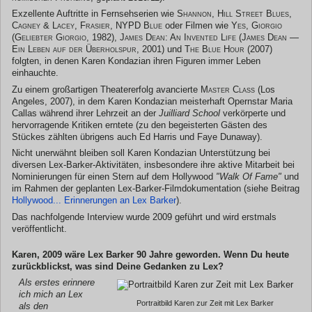
Exzellente Auftritte in Fernsehserien wie
Shannon
,
Hill Street Blues
,
Cagney & Lacey
,
Frasier
,
NYPD Blue
oder Filmen wie
Yes, Giorgio
(Geliebter Giorgio
, 1982),
James Dean: An Invented Life (James Dean —
Ein Leben auf der Überholspur
, 2001) und
The Blue Hour
(2007)
folgten, in denen Karen Kondazian ihren Figuren immer Leben
einhauchte.
Zu einem großartigen Theatererfolg avancierte
Master Class
(Los
Angeles, 2007), in dem Karen Kondazian meisterhaft Opernstar Maria
Callas während ihrer Lehrzeit an der
Juilliard School
verkörperte und
hervorragende Kritiken erntete (zu den begeisterten Gästen des
Stückes zählten übrigens auch Ed Harris und Faye Dunaway).
Nicht unerwähnt bleiben soll Karen Kondazian Unterstützung bei
diversen Lex-Barker-Aktivitäten, insbesondere ihre aktive Mitarbeit bei
Nominierungen für einen Stern auf dem Hollywood
"Walk Of Fame"
und
im Rahmen der geplanten Lex-Barker-Filmdokumentation (siehe Beitrag
Hollywood... Erinnerungen an Lex Barker
).
Das nachfolgende Interview wurde 2009 geführt und wird erstmals
veröffentlicht.
Karen, 2009 wäre Lex Barker 90 Jahre geworden. Wenn Du heute
zurückblickst, was sind Deine Gedanken zu Lex?
Als erstes erinnere
ich mich an Lex
Portraitbild Karen zur Zeit mit Lex Barker
als den