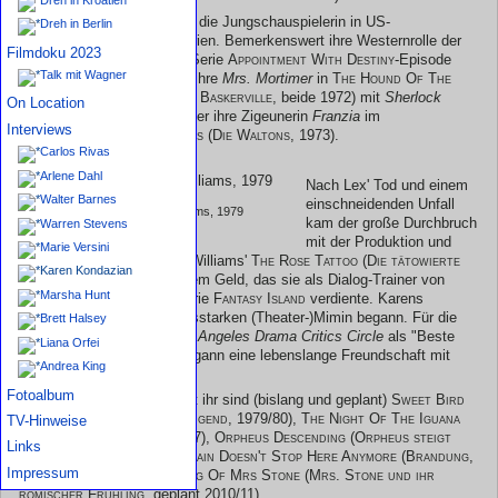
Zu Lex Barkers Zeit agierte die Jungschauspielerin in US-
Dreh in Berlin
amerikanischen Fernsehserien. Bemerkenswert ihre Westernrolle der
Filmdoku 2023
Katie Elder Holliday
in der Serie
Appointment With Destiny
-Episode
Talk mit Wagner
'Showdown at O.K. Corral', ihre
Mrs. Mortimer
in
The Hound Of The
Baskervilles (Der Hund von Baskerville
, beide 1972) mit
Sherlock
On Location
Holmes
Stewart Granger oder ihre Zigeunerin
Franzia
im
Interviews
Serienklassiker
The Waltons (Die Waltons
, 1973).
Carlos Rivas
Arlene Dahl
Nach Lex' Tod und einem
Walter Barnes
einschneidenden Unfall
Karen mit Tennessee Williams, 1979
kam der große Durchbruch
Warren Stevens
mit der Produktion und
Marie Versini
Hauptrolle von Tennessee Williams'
The Rose Tattoo (Die tätowierte
Karen Kondazian
Rose)
, produziert mit eigenem Geld, das sie als Dialog-Trainer von
Marsha Hunt
Hervé Villechaize in der Serie
Fantasy Island
verdiente. Karens
Aufstieg zu einer ausdrucksstarken (Theater-)Mimin begann. Für die
Brett Halsey
Rolle zeichnete sie der
Los Angeles Drama Critics Circle
als "Beste
Liana Orfei
Schauspielerin" aus. Es begann eine lebenslange Freundschaft mit
Andrea King
Tennessee Williams.
Fotoalbum
Andere Williams-Stücke mit ihr sind (bislang und geplant)
Sweet Bird
Of Youth (Süßer Vogel Jugend
, 1979/80),
The Night Of The Iguana
TV-Hinweise
(Die Nacht des Leguan
, 1987),
Orpheus Descending (Orpheus steigt
Links
herab
, 1996/7),
The Milk Train Doesn't Stop Here Anymore (Brandung
,
Impressum
2007) und
The Roman Spring Of Mrs Stone (Mrs. Stone und ihr
römischer Frühling
, geplant 2010/11).