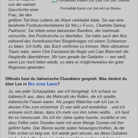
von der wahren
Portraitbild Karen zur Zeit mit Lex Barker
Geschichte einer
Frau, die den
größten Teil ihres Lebens als Mann verkleidet lebte. Sie war eine
berühmte Postkutschenfahrerin für
Wells Fargo
, Charlotte Darkey
Parkhurst. Sie tötete einen bekannten Banditen, der mehrmals
versuchte, ihre Postkutsche zu überfallen. Sie hatte auch den Mut,
während des Amerikanischen Bürgerkrieges mit einem Schwarzen
zu leben. Ich hoffe, das Buch verfilmen zu können. Mein ultimativer
Traum wäre, wenn Clint Eastwood die Regie und Cate Blanchett die
Hauptrolle übernähmen. Mir kam gerade der Gedanke — wer weiß,
wenn Lex noch leben würde, so wäre er möglicherweise ein guter
Regisseur geworden.
Oftmals hast du italienische Charaktere gespielt. Was denkst du
über Lex in
Das süße Leben
?
Ja, wie jeder Schauspieler, war ich festgelegt. Ich schaue so
italienisch aus, dass die Mehrzahl der Rollen, die ich spielte,
italienische Frauen waren. Als junges Mädchen sah ich Lex in
diesem Film zum erstenmal. Er war wild und wunderbar... und ich
erinnere mich daran, dass ich mehr von ihm sehen wollte... ich fand
ihn so interessant. Als ich ihn Jahre später kannte, erzählte er mir,
dass Fellini zehn Stunden mehr mit einer Menge Szenen mit ihm
gefilmt hatte. Das Meiste wurde später herausgeschnitten, da der
Film schon so lang war. Ich würde gern wissen, wo diese Outtakes