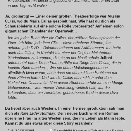
Privatkonzert mit dieser unglaublichen Stimme... was für ein Start
in den Tag, nicht wahr?
Ja, großartig! — Einer deiner großen Theatererfolge war
Master
Class
, wo du Maria Callas gespielt hast. Wie hast du dich als
Schauspielerin auf eine solche Rolle vorbereitet? Auf einen solch
gigantischen Charakter der Opernwelt...
Ich las jedes Buch über die Callas, der größten Schauspielerin der
Oper. Ich hörte jede ihrer CDs... diese erhabene Stimme, ich
schaute jede DVD... Dokumentationen und Aufführungen. Ich hatte
auch das Glück, in Kontakt mit einer der Original-Meisterkurs-
Studentinnen zu kommen, die sie an der Musikschule
Julliard
unterrichtet hatte. Diese Frau erzählte mir Dinge über Callas, die in
keinem Buch standen... Wie sie durch Makuladegeneration
allmählich blind wurde, auch dass sie schreckliche Probleme mit
ihren Zähnen hatte. Und wie die Callas schrecklich unter dem
Verlust von Onassis litt. Von dieser Studentin erfuhr ich eine Menge
Geheimnisse... was meiner Vorstellung wirklich half, war die
Erkenntnis, dass ein zerstörtes, gebrochenes Kind in dieser Diva
lebte.
Du liebst aber auch Western. In einer Fernsehproduktion sah man
dich als
Kate Elder Holliday
. Dein neues Buch wird ein Roman
über eine Frau im alten Westen sein, die ihr Leben als Mann lebte.
Kannst du uns etwas über diese Story erzählen?
Sie ist inspiriert