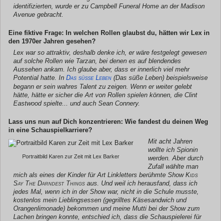
identifizierten, wurde er zu Campbell Funeral Home an der Madison
Avenue gebracht.
Eine fiktive Frage: In welchen Rollen glaubst du, hätten wir Lex in
den 1970er Jahren gesehen?
Lex war so attraktiv, deshalb denke ich, er wäre festgelegt gewesen
auf solche Rollen wie Tarzan, bei denen es auf blendendes
Aussehen ankam. Ich glaube aber, dass er innerlich viel mehr
Potential hatte. In
Das süße Leben
(Das süße Leben) beispielsweise
begann er sein wahres Talent zu zeigen. Wenn er weiter gelebt
hätte, hätte er sicher die Art von Rollen spielen können, die Clint
Eastwood spielte... und auch Sean Connery.
Lass uns nun auf Dich konzentrieren: Wie fandest du deinen Weg
in eine Schauspielkarriere?
Mit acht Jahren
wollte ich Spionin
Portraitbild Karen zur Zeit mit Lex Barker
werden. Aber durch
Zufall wählte man
mich als eines der Kinder für Art Linkletters berühmte Show
Kids
Say The Darndest Things
aus. Und weil ich herausfand, dass ich
jedes Mal, wenn ich in der Show war, nicht in die Schule musste,
kostenlos mein Lieblingsessen (gegrilltes Käsesandwich und
Orangenlimonade) bekommen und meine Mutti bei der Show zum
Lachen bringen konnte, entschied ich, dass die Schauspielerei für