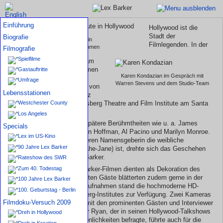
Einführung
Hollywood ist die
Stadt der
Biografie
Das Lee-Strasberg-Institute in
Filmlegenden. In der
Hollywood bei den Doku-Aufnahmen
Filmografie
Spielfilme
Filmmetropole fanden nun am
29. Juni 2009 erste Aufnahmen
Gastauftritte
Karen Kondazian im Gespräch mit
für eine filmische
Umfrage
Warren Stevens und dem Studio-Team
Dokumentation des Lebens von
Lebensstationen
Lex Barker statt. Schauplatz
war das berühmte Lee Strasberg Theatre and Film Institute am Santa
Westchester County
Monica Boulevard.
Los Angeles
Strasbergs Schüler waren spätere Berühmtheiten wie u. a. James
Specials
Dean, Marlon Brando, Dustin Hoffman, Al Pacino und Marilyn Monroe.
Lex im US-Kino
Und eben auf der Bühne, deren Namensgeberin die weibliche
90 Jahre Lex Barker
Schauspielikone (und Beinahe-Jane) ist, drehte sich das Geschehen
einen ganzen Tag um Lex Barker.
Rateshow des SWR
Diverse Plakate von Lex-Barker-Filmen dienten als Dekoration des
Zum 40. Todestag
Bühnenbildes, die prominenten Gäste blätterten zudem gerne in der
100 Jahre Lex Barker
Biografie Barkers. Für die Aufnahmen stand die hochmoderne HD-
100. Geburtstag - Berlin
Filmausrüstung des Strasberg-Institutes zur Verfügung. Zwei Kameras
Filmdoku-Versuch 2009
zeichneten die Gespräche mit den prominenten Gästen und Interviewer
Paul Ryan auf. Showmaster Ryan, der in seinen Hollywood-Talkshows
Dreh in Hollywood
schon viele bekannte Persönlichkeiten befragte, führte auch für die
Dreh in Kroatien