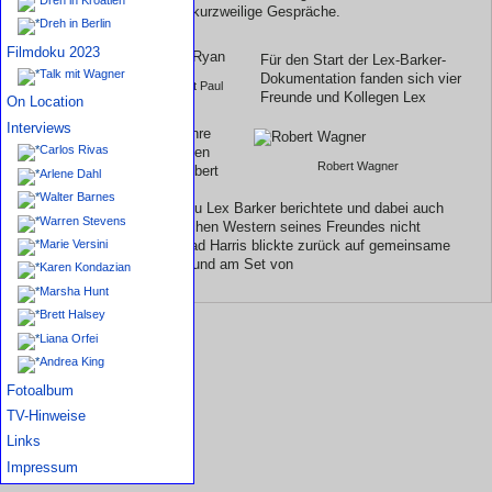
Lex-Barker-Dokumentation kurzweilige Gespräche.
Dreh in Berlin
Filmdoku 2023
Für den Start der Lex-Barker-
Talk mit Wagner
Dokumentation fanden sich vier
Robert Wagner im Gespräch mit Paul
Freunde und Kollegen Lex
On Location
Ryan
Interviews
Barkers ein, die ausgiebig ihre
Carlos Rivas
Erinnerungen preisgaben. Den
Robert Wagner
Anfang machte Weltstar Robert
Arlene Dahl
Wagner, der von seiner
Walter Barnes
langjährigen Freundschaft zu Lex Barker berichtete und dabei auch
Warren Stevens
verriet, dass ihm die deutschen Western seines Freundes nicht
unbekannt sind. Kollege Brad Harris blickte zurück auf gemeinsame
Marie Versini
Tage in Roms "Dolce Vita" und am Set von
Karen Kondazian
Marsha Hunt
Brett Halsey
Liana Orfei
Andrea King
Fotoalbum
TV-Hinweise
Links
Impressum