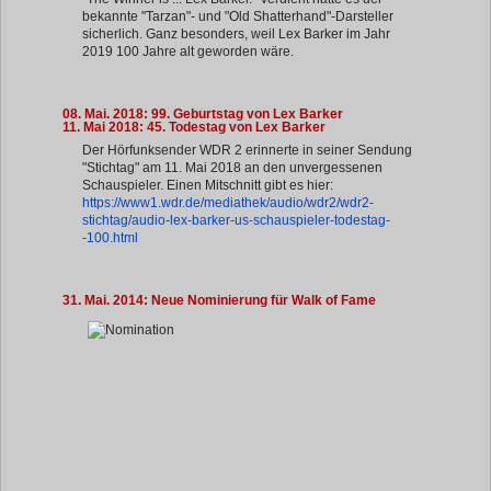
bekannte "Tarzan"- und "Old Shatterhand"-Darsteller
sicherlich. Ganz besonders, weil Lex Barker im Jahr
2019 100 Jahre alt geworden wäre.
08. Mai. 2018: 99. Geburtstag von Lex Barker
11. Mai 2018: 45. Todestag von Lex Barker
Der Hörfunksender WDR 2 erinnerte in seiner Sendung
"Stichtag" am 11. Mai 2018 an den unvergessenen
Schauspieler. Einen Mitschnitt gibt es hier:
https://www1.wdr.de/mediathek/audio/wdr2/wdr2-
stichtag/audio-lex-barker-us-schauspieler-todestag-
-100.html
31. Mai. 2014: Neue Nominierung für Walk of Fame