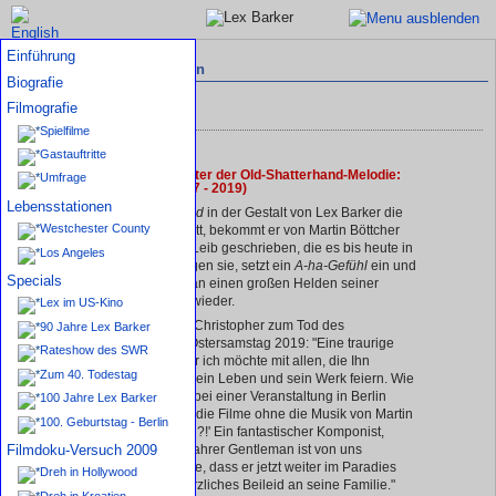
Einführung
Archiv aktueller Mitteilungen
Biografie
Filmografie
Mitteilungen — Archiv
Spielfilme
Gastauftritte
27. Apr. 2019: Der Vater der Old-Shatterhand-Melodie:
Umfrage
Martin Böttcher (1927 - 2019)
Lebensstationen
Als
Old Shatterhand
in der Gestalt von Lex Barker die
Westchester County
Kinoleinwand betritt, bekommt er von Martin Böttcher
Melodien auf den Leib geschrieben, die es bis heute in
Los Angeles
sich haben: Erklingen sie, setzt ein
A-ha-Gefühl
ein und
Specials
man erinnert sich an einen großen Helden seiner
Jugendzeit gerne wieder.
Lex im US-Kino
Lex Barkers Sohn Christopher zum Tod des
90 Jahre Lex Barker
Komponisten am Ostersamstag 2019: "Eine traurige
Rateshow des SWR
Nachricht, ja... Aber ich möchte mit allen, die Ihn
Zum 40. Todestag
geschätzt haben, sein Leben und sein Werk feiern. Wie
ich kürzlich schon bei einer Veranstaltung in Berlin
100 Jahre Lex Barker
sagte: 'Was wären die Filme ohne die Musik von Martin
100. Geburtstag - Berlin
Böttcher geworden?!' Ein fantastischer Komponist,
Filmdoku-Versuch 2009
Dirigent und ein wahrer Gentleman ist von uns
gegangen. Ich hoffe, dass er jetzt weiter im Paradies
Dreh in Hollywood
musiziert. Mein herzliches Beileid an seine Familie."
Dreh in Kroatien