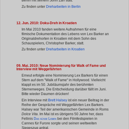
Berlin mit seinem Sohn Zan statt.
Zu finden unter
Dreharbeiten in Berlin
12. Jun. 2010: Doku-Dreh in Kroatien
Im Mai 2010 fanden weitere Aufnahmen für eine
filmische Dokumentation des Lebens von Lex Barker an
Originaldrehorten in Kroatien mit dem Sohn des
Schauspielers, Christopher Barker, statt.
Zu finden unter
Dreharbeiten in Kroatien
09. Mai. 2010: Neue Nominierung für Walk of Fame und
Interview mit Weggefährten
Erneut erfolgte eine Nominierung Lex Barkers für einen
Stern auf dem "Walk of Fame" in Hollywood. Vielleicht
klappt es im 50. Jubiläumsjahr des berühmten
Sternenweges. Die Entscheidung darüber fällt im Juni.
Bitte wieder Daumen drücken!
Ein Interview mit
Brett Halsey
ist ein neuer Beitrag in der
Reihe der Gespräche mit Weggefährten Lex Barkers.
Halsey war Teil der amerikanischen Gemeinde in Roms
Dolce Vita
. Im Mai ist es übrigens 50 Jahre her, dass
Das süße Leben
Fellinis
bei den Filmfestspielen in
Cannes für Furore sorgte und seinen weltweiten
Siegeszug antrat.