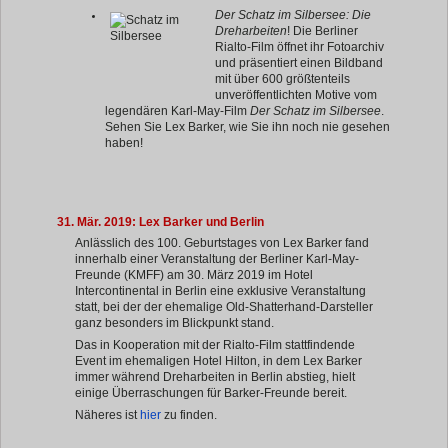
Der Schatz im Silbersee: Die
Dreharbeiten
! Die Berliner
Rialto-Film öffnet ihr Fotoarchiv
und präsentiert einen Bildband
mit über 600 größtenteils
unveröffentlichten Motive vom
legendären Karl-May-Film
Der Schatz im Silbersee
.
Sehen Sie Lex Barker, wie Sie ihn noch nie gesehen
haben!
31. Mär. 2019: Lex Barker und Berlin
Anlässlich des 100. Geburtstages von Lex Barker fand
innerhalb einer Veranstaltung der Berliner Karl-May-
Freunde (KMFF) am 30. März 2019 im Hotel
Intercontinental in Berlin eine exklusive Veranstaltung
statt, bei der der ehemalige Old-Shatterhand-Darsteller
ganz besonders im Blickpunkt stand.
Das in Kooperation mit der Rialto-Film stattfindende
Event im ehemaligen Hotel Hilton, in dem Lex Barker
immer während Dreharbeiten in Berlin abstieg, hielt
einige Überraschungen für Barker-Freunde bereit.
Näheres ist
hier
zu finden.