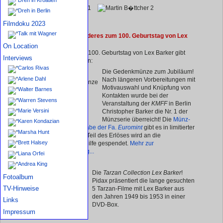
Dreh in Berlin
Filmdoku 2023
Talk mit Wagner
02. Apr. 2019: Besonderes zum 100. Geburtstag von Lex
Barker
On Location
Zum anstehenden 100. Geburtstag von Lex Barker gibt
Interviews
es Überraschungen:
Carlos Rivas
Die Gedenkmünze zum Jubiläum!
Arlene Dahl
Nach längeren Vorbereitungen mit
Motivauswahl und Knüpfung von
Walter Barnes
Kontakten wurde bei der
Warren Stevens
Veranstaltung der
KMFF
in Berlin
Marie Versini
Christopher Barker die Nr. 1 der
Münzserie überreicht! Die
Münz-
Karen Kondazian
Sonderausgabe der Fa.
Euromint
gibt es in limitierter
Marsha Hunt
Auflage. Ein Teil des Erlöses wird an die
Brett Halsey
Kinderkrebshilfe gespendet.
Mehr zur
Überreichung...
Liana Orfei
Andrea King
Die
Tarzan Collection Lex Barker
!
Fotoalbum
Pidax präsentiert die lange gesuchten
TV-Hinweise
5 Tarzan-Filme mit Lex Barker aus
den Jahren 1949 bis 1953 in einer
Links
DVD-Box.
Impressum