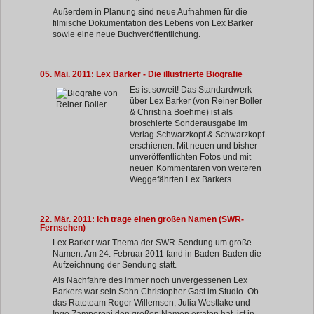
Außerdem in Planung sind neue Aufnahmen für die
filmische Dokumentation des Lebens von Lex Barker
sowie eine neue Buchveröffentlichung.
05. Mai. 2011: Lex Barker - Die illustrierte Biografie
Es ist soweit! Das Standardwerk
über Lex Barker (von Reiner Boller
& Christina Boehme) ist als
broschierte Sonderausgabe im
Verlag Schwarzkopf & Schwarzkopf
erschienen. Mit neuen und bisher
unveröffentlichten Fotos und mit
neuen Kommentaren von weiteren
Weggefährten Lex Barkers.
22. Mär. 2011: Ich trage einen großen Namen (SWR-
Fernsehen)
Lex Barker war Thema der SWR-Sendung um große
Namen. Am 24. Februar 2011 fand in Baden-Baden die
Aufzeichnung der Sendung statt.
Als Nachfahre des immer noch unvergessenen Lex
Barkers war sein Sohn Christopher Gast im Studio. Ob
das Rateteam Roger Willemsen, Julia Westlake und