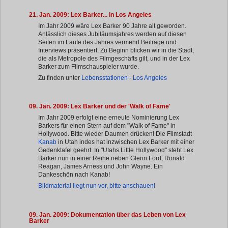
21. Jan. 2009: Lex Barker... in Los Angeles
Im Jahr 2009 wäre Lex Barker 90 Jahre alt geworden.
Anlässlich dieses Jubiläumsjahres werden auf diesen
Seiten im Laufe des Jahres vermehrt Beiträge und
Interviews präsentiert. Zu Beginn blicken wir in die Stadt,
die als Metropole des Filmgeschäfts gilt, und in der Lex
Barker zum Filmschauspieler wurde.
Zu finden unter
Lebensstationen - Los Angeles
09. Jan. 2009: Lex Barker und der 'Walk of Fame'
Im Jahr 2009 erfolgt eine erneute Nominierung Lex
Barkers für einen Stern auf dem "Walk of Fame" in
Hollywood. Bitte wieder Daumen drücken! Die Filmstadt
Kanab
in Utah indes hat inzwischen Lex Barker mit einer
Gedenktafel geehrt. In "Utahs Little Hollywood" steht Lex
Barker nun in einer Reihe neben Glenn Ford, Ronald
Reagan, James Arness und John Wayne. Ein
Dankeschön nach Kanab!
Bildmaterial liegt nun vor, bitte anschauen!
09. Jan. 2009: Dokumentation über das Leben von Lex
Barker