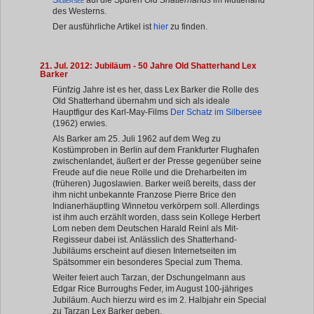
des Westerns.
Der ausführliche Artikel ist
hier
zu finden.
21. Jul. 2012: Jubiläum - 50 Jahre Old Shatterhand Lex
Barker
Fünfzig Jahre ist es her, dass Lex Barker die Rolle des
Old Shatterhand übernahm und sich als ideale
Hauptfigur des Karl-May-Films
Der Schatz im Silbersee
(1962) erwies.
Als Barker am 25. Juli 1962 auf dem Weg zu
Kostümproben in Berlin auf dem Frankfurter Flughafen
zwischenlandet, äußert er der Presse gegenüber seine
Freude auf die neue Rolle und die Dreharbeiten im
(früheren) Jugoslawien. Barker weiß bereits, dass der
ihm nicht unbekannte Franzose Pierre Brice den
Indianerhäuptling Winnetou verkörpern soll. Allerdings
ist ihm auch erzählt worden, dass sein Kollege Herbert
Lom neben dem Deutschen Harald Reinl als Mit-
Regisseur dabei ist. Anlässlich des Shatterhand-
Jubiläums erscheint auf diesen Internetseiten im
Spätsommer ein besonderes Special zum Thema.
Weiter feiert auch Tarzan, der Dschungelmann aus
Edgar Rice Burroughs Feder, im August 100-jähriges
Jubiläum. Auch hierzu wird es im 2. Halbjahr ein Special
zu Tarzan Lex Barker geben.