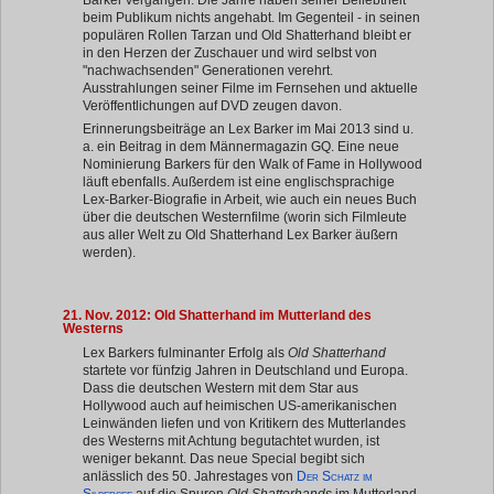
beim Publikum nichts angehabt. Im Gegenteil - in seinen
populären Rollen Tarzan und Old Shatterhand bleibt er
in den Herzen der Zuschauer und wird selbst von
"nachwachsenden" Generationen verehrt.
Ausstrahlungen seiner Filme im Fernsehen und aktuelle
Veröffentlichungen auf DVD zeugen davon.
Erinnerungsbeiträge an Lex Barker im Mai 2013 sind u.
a. ein Beitrag in dem Männermagazin GQ. Eine neue
Nominierung Barkers für den Walk of Fame in Hollywood
läuft ebenfalls. Außerdem ist eine englischsprachige
Lex-Barker-Biografie in Arbeit, wie auch ein neues Buch
über die deutschen Westernfilme (worin sich Filmleute
aus aller Welt zu Old Shatterhand Lex Barker äußern
werden).
21. Nov. 2012: Old Shatterhand im Mutterland des
Westerns
Lex Barkers fulminanter Erfolg als
Old Shatterhand
startete vor fünfzig Jahren in Deutschland und Europa.
Dass die deutschen Western mit dem Star aus
Hollywood auch auf heimischen US-amerikanischen
Leinwänden liefen und von Kritikern des Mutterlandes
des Westerns mit Achtung begutachtet wurden, ist
weniger bekannt. Das neue Special begibt sich
Der Schatz im
anlässlich des 50. Jahrestages von
Silbersee
auf die Spuren
Old Shatterhands
im Mutterland