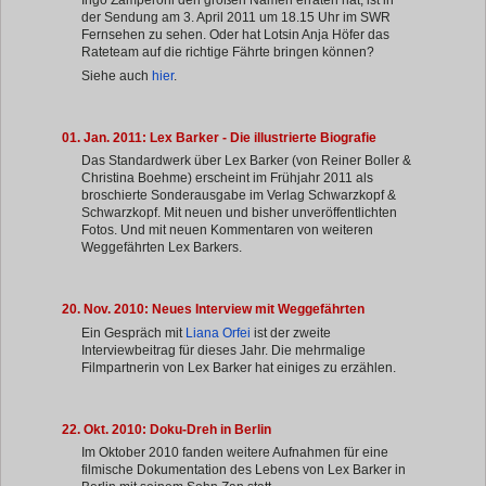
Ingo Zamperoni den großen Namen erraten hat, ist in
der Sendung am 3. April 2011 um 18.15 Uhr im SWR
Fernsehen zu sehen. Oder hat Lotsin Anja Höfer das
Rateteam auf die richtige Fährte bringen können?
Siehe auch
hier
.
01. Jan. 2011: Lex Barker - Die illustrierte Biografie
Das Standardwerk über Lex Barker (von Reiner Boller &
Christina Boehme) erscheint im Frühjahr 2011 als
broschierte Sonderausgabe im Verlag Schwarzkopf &
Schwarzkopf. Mit neuen und bisher unveröffentlichten
Fotos. Und mit neuen Kommentaren von weiteren
Weggefährten Lex Barkers.
20. Nov. 2010: Neues Interview mit Weggefährten
Ein Gespräch mit
Liana Orfei
ist der zweite
Interviewbeitrag für dieses Jahr. Die mehrmalige
Filmpartnerin von Lex Barker hat einiges zu erzählen.
22. Okt. 2010: Doku-Dreh in Berlin
Im Oktober 2010 fanden weitere Aufnahmen für eine
filmische Dokumentation des Lebens von Lex Barker in