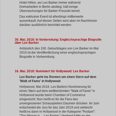
Hotel Hilton, wo Lex Barker immer während
Dreharbeiten in Berlin abstieg, hält einige
Überraschungen für Barker-Freunde bereit.
Das exklusive Event ist allerdings mittlerweile
ausverkauft. Auf diesen Seiten wird aber im Nachhinein
darüber ausführlich berichtet werden.
30. Mai. 2018: In Vorbereitung: Englischsprachige Biografie
über Lex Barker
Anlässlich des 100. Geburtstages von Lex Barker im Mai
2019 ist die Veröffentlichung einer englischsprachigen
Biografie in Vorbereitung.
16. Mai. 2018: Nominiert für Hollywood: Lex Barker
Lex Barker geht ins Rennen um einen Stern auf dem
'Walk of Fame' in Hollywood
Hollywood, Mai 2018. Lex Barkers Nominierung für
einen Stern auf dem weltberühmten "Walk of Fame" in
Hollywood wurde beim Chamber of Commerce
eingereicht. Nun heißt es für die Fans des
unvergessenen Schauspielers Daumen drücken. Im Juni
entscheidet die Jury für das Jahr 2019 und vielleicht
heißt es dann in Hollywood in der Kategorie "Postum":
"The Winner is ... Lex Barker." Verdient hätte es der