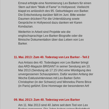
Erneut erfolgte eine Nominierung Lex Barkers für einen
Stern auf dem "Walk of Fame" in Hollywood. Vielleicht
klappt es anlässlich des 95. Geburtstages von Barker.
Die Entscheidung darüber fällt im Juni. Bitte wieder
Daumen drücken! Für die Unterstützung sowie
Gespräche in Hollywood dazu danken wir Karen
Kondazian.
Weiterhin in Arbeit sind Projekte wie die
englischsprachige Lex-Barker-Biografie oder die
filmische Dokumentation über das Leben von Lex
Barker.
11. Mai. 2013: Zum 40. Todestag von Lex Barker - Teil 2
Aus Anlass des 40. Todestages von Lex Barker bringt
das ARD-Magazin BRISANT in seiner Sendung am 10.
Mai 2013 (Sendung ab 17.15 Uhr) eine Würdigung des
unvergessenen Schauspielers. Dafür wurden Anfang der
Woche Exklusivinterviews mit Lex-Barker-Sohn
Christopher (in der Schweiz) und Winnetou Pierre Brice
(in Paris) geführt. Eine Hommage der besonderen Art!
09. Mai. 2013: Zum 40. Todestag von Lex Barker
Am 11. Mai 2013 sind 40 Jahre seit dem Tod von Lex
Barker vergangen. Die Jahre haben seiner Beliebtheit