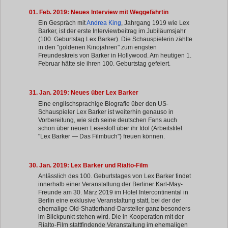
01. Feb. 2019: Neues Interview mit Weggefährtin
Ein Gespräch mit
Andrea King
, Jahrgang 1919 wie Lex
Barker, ist der erste Interviewbeitrag im Jubiläumsjahr
(100. Geburtstag Lex Barker). Die Schauspielerin zählte
in den "goldenen Kinojahren" zum engsten
Freundeskreis von Barker in Hollywood. Am heutigen 1.
Februar hätte sie ihren 100. Geburtstag gefeiert.
31. Jan. 2019: Neues über Lex Barker
Eine englischsprachige Biografie über den US-
Schauspieler Lex Barker ist weiterhin genauso in
Vorbereitung, wie sich seine deutschen Fans auch
schon über neuen Lesestoff über ihr Idol (Arbeitstitel
"Lex Barker — Das Filmbuch") freuen können.
30. Jan. 2019: Lex Barker und Rialto-Film
Anlässlich des 100. Geburtstages von Lex Barker findet
innerhalb einer Veranstaltung der Berliner Karl-May-
Freunde am 30. März 2019 im Hotel Intercontinental in
Berlin eine exklusive Veranstaltung statt, bei der der
ehemalige Old-Shatterhand-Darsteller ganz besonders
im Blickpunkt stehen wird. Die in Kooperation mit der
Rialto-Film stattfindende Veranstaltung im ehemaligen