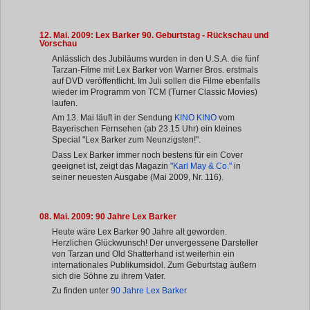
12. Mai. 2009: Lex Barker 90. Geburtstag - Rückschau und
Vorschau
Anlässlich des Jubiläums wurden in den U.S.A. die fünf
Tarzan-Filme mit Lex Barker von Warner Bros. erstmals
auf DVD veröffentlicht. Im Juli sollen die Filme ebenfalls
wieder im Programm von TCM (Turner Classic Movies)
laufen.
Am 13. Mai läuft in der Sendung
KINO KINO
vom
Bayerischen Fernsehen (ab 23.15 Uhr) ein kleines
Special "Lex Barker zum Neunzigsten!".
Dass Lex Barker immer noch bestens für ein Cover
geeignet ist, zeigt das Magazin
"Karl May & Co."
in
seiner neuesten Ausgabe (Mai 2009, Nr. 116).
08. Mai. 2009: 90 Jahre Lex Barker
Heute wäre Lex Barker 90 Jahre alt geworden.
Herzlichen Glückwunsch! Der unvergessene Darsteller
von Tarzan und Old Shatterhand ist weiterhin ein
internationales Publikumsidol. Zum Geburtstag äußern
sich die Söhne zu ihrem Vater.
Zu finden unter
90 Jahre Lex Barker