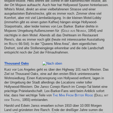
Mojave-Wüste. Heiß brennt die Sonne in der kalifornischen Wüste, als
der Ort Mojave auftaucht. Auch hier hat Hollywood Spuren hinterlassen.
White's Motel, direkt an einer vielbefahrenen Strasse und einer
ausgelasteten Bahnstrecke, gibt es immer noch. Zimmer ohne viel
Komfort, aber mit viel Lärmbelästigung. In der kleinen Motel-Lobby
(immerhin gibt es einen guten Kaffee) hängen einige Hollywood-
Starportraits, aber leider keines von Lex Barker. Barker drehte in
Mojaves Umgebung Außenszenen für
(Gold aus Nevada, 1954)
und
nächtigte in dem Motel. Abends aß das Drehteam im Restaurant
Reno's, das es immer noch gibt (heute mit interessanter Ausstattung
im
Route 66
-Stil). In der "Queens Mine Area", dem eigentlichen
Drehort, sind alte Stolleneingänge erkennbar und die öde Landschaft
entspricht noch der Zeit der Filmaufnahmen.
Thousand Oaks
Kurz vor Los Angeles geht es über den Highway 101 nach Westen. Das
Ziel ist Thousand Oaks, eine auf den ersten Blick uninteressante
Wohnsiedlung. Einen Katzensprung von Hollywood entfernt, lagen in
der Umgebung der Stadt allerdings die Locations vieler toller
Hollywood-Western. Die
Janss Conejo Ranch
im Conejo-Tal bietet eine
prächtige Prärielandschaft. Lex-Barker-Fans wird beim Anblick sofort
klar, dass hier wichtige Teile von
The Man From Bitter Ridge
(Duell mit
dem Teufel, 1955)
entstanden.
Harold und Edwin Janss erwarben schon 1910 über 10.000 Morgen
Land und gründeten ihre Ranch. Ende der dreißiger Jahre surren die