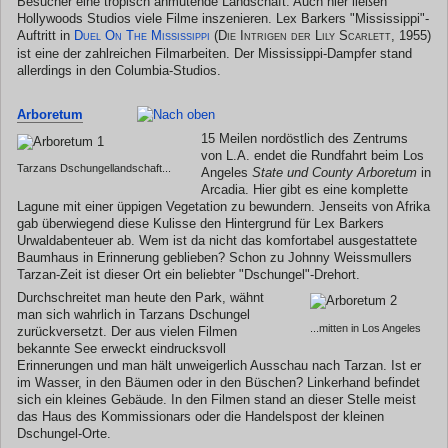
Besucher eine tropisch anmutende Landschaft. Auch hier ließen
Hollywoods Studios viele Filme inszenieren. Lex Barkers "Mississippi"-
Auftritt in
Duel On The Mississippi
(Die Intrigen der Lily Scarlett, 1955)
ist eine der zahlreichen Filmarbeiten. Der Mississippi-Dampfer stand
allerdings in den Columbia-Studios.
Arboretum
15 Meilen nordöstlich des Zentrums
von L.A. endet die Rundfahrt beim Los
Tarzans Dschungellandschaft...
Angeles
State und County Arboretum
in
Arcadia. Hier gibt es eine komplette
Lagune mit einer üppigen Vegetation zu bewundern. Jenseits von Afrika
gab überwiegend diese Kulisse den Hintergrund für Lex Barkers
Urwaldabenteuer ab. Wem ist da nicht das komfortabel ausgestattete
Baumhaus in Erinnerung geblieben? Schon zu Johnny Weissmullers
Tarzan-Zeit ist dieser Ort ein beliebter "Dschungel"-Drehort.
Durchschreitet man heute den Park, wähnt
man sich wahrlich in Tarzans Dschungel
...mitten in Los Angeles
zurückversetzt. Der aus vielen Filmen
bekannte See erweckt eindrucksvoll
Erinnerungen und man hält unweigerlich Ausschau nach Tarzan. Ist er
im Wasser, in den Bäumen oder in den Büschen? Linkerhand befindet
sich ein kleines Gebäude. In den Filmen stand an dieser Stelle meist
das Haus des Kommissionars oder die Handelspost der kleinen
Dschungel-Orte.