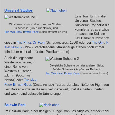
Universal Studios
Eine Tour führt in die
Universal-Studios.
Westernscheune in den Universal Studios.
Universal-City
heißt die
Zu sehen in
(Gold aus Nevada)
und
komplette Straßenzüge
The Man From Bitter Ridge
(Duell mit dem Teufel)
umfassende Kulisse.
Lex Barker durchschritt
diese in
The Price Of Fear
(Schonungslos, 1956)
oder bei
The Girl In
The Kremlin
(1957). Verschiedene Straßenzüge stehen noch immer
(sind aber nicht alle für das Publikum offen).
Auch die legendäre
Western-Scheune, in
Die gleiche Scheune von der anderen Seite.
einer Reihe von
Auf der Scheune kämpfte Lex Barker in
Western zu sehen,
The Man From Bitter Ridge
(Duell mit dem Teufel)
z.B. in
(Gold aus
Nevada)
oder
The Man
From Bitter Ridge
(Duell mit dem Teufel
, der abschließende Fight von
Lex Barker wurde an diesem Set inszeniert), hat die Zeiten überlebt
und weckt eindrucksvolle Erinnerungen.
Baldwin Park
Im Baldwin Park, einer riesigen "Lunge" von Los Angeles, entdeckt der