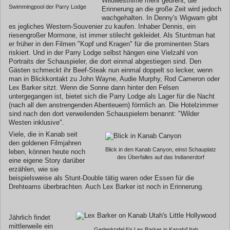
Wildwestfilme mehr gedreht, die
Swimmingpool der Parry Lodge
Erinnerung an die große Zeit wird jedoch
wachgehalten. In Denny's Wigwam gibt
es jegliches Western-Souvenier zu kaufen. Inhaber Dennis, ein
riesengroßer Mormone, ist immer stilecht gekleidet. Als Stuntman hat
er früher in den Filmen "Kopf und Kragen" für die prominenten Stars
riskiert. Und in der Parry Lodge selbst hängen eine Vielzahl von
Portraits der Schauspieler, die dort einmal abgestiegen sind. Den
Gästen schmeckt ihr Beef-Steak nun einmal doppelt so lecker, wenn
man in Blickkontakt zu John Wayne, Audie Murphy, Rod Cameron oder
Lex Barker sitzt. Wenn die Sonne dann hinter den Felsen
untergegangen ist, bietet sich die Parry Lodge als Lager für die Nacht
(nach all den anstrengenden Abenteuern) förmlich an. Die Hotelzimmer
sind nach den dort verweilenden Schauspielern benannt: "Wilder
Westen inklusive".
Viele, die in Kanab seit
den goldenen Filmjahren
Blick in den Kanab Canyon, einst Schauplatz
leben, können heute noch
des Überfalles auf das Indianerdorf
eine eigene Story darüber
erzählen, wie sie
beispielsweise als Stunt-Double tätig waren oder Essen für die
Drehteams überbrachten. Auch Lex Barker ist noch in Erinnerung.
Jährlich findet
mittlerweile ein
Gedenktafel für Lex Barker in Kanab/Utah