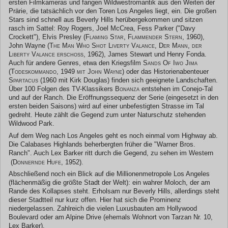
ersten Filmkameras und fangen Wildwestromantik aus den Weiten der
Prärie, die tatsächlich vor den Toren Los Angeles liegt, ein. Die großen
Stars sind schnell aus Beverly Hills herübergekommen und sitzen
rasch im Sattel: Roy Rogers, Joel McCrea, Fess Parker ("Davy
Crockett"), Elvis Presley (
Flaming Star, Flammender Stern, 1960)
,
John Wayne (
The Man Who Shot Liverty Valance, Der Mann, der
Liberty Valance erschoss, 1962)
, James Stewart und Henry Fonda.
Auch für andere Genres, etwa den Kriegsfilm
Sands Of Iwo Jima
(Todeskommando, 1949 mit John Wayne)
oder das Historienabenteuer
Spartacus
(1960 mit Kirk Douglas) finden sich geeignete Landschaften.
Über 100 Folgen des TV-Klassikers
Bonanza
entstehen im Conejo-Tal
und auf der Ranch. Die Eröffnungssequenz der Serie (eingesetzt in den
ersten beiden Saisons) wird auf einer unbefestigten Strasse im Tal
gedreht. Heute zählt die Gegend zum unter Naturschutz stehenden
Wildwood Park.
Auf dem Weg nach Los Angeles geht es noch einmal vom Highway ab.
Die Calabases Highlands beherbergten früher die "Warner Bros.
Ranch". Auch Lex Barker ritt durch die Gegend, zu sehen im Western
(Donnernde Hufe, 1952)
.
Abschließend noch ein Blick auf die Millionenmetropole Los Angeles
(flächenmäßig die größte Stadt der Welt): ein wahrer Moloch, der am
Rande des Kollapses steht. Erholsam nur Beverly Hills, allerdings steht
dieser Stadtteil nur kurz offen. Hier hat sich die Prominenz
niedergelassen. Zahlreich die vielen Luxusbauten am Hollywood
Boulevard oder am Alpine Drive (ehemals Wohnort von Tarzan Nr. 10,
Lex Barker).