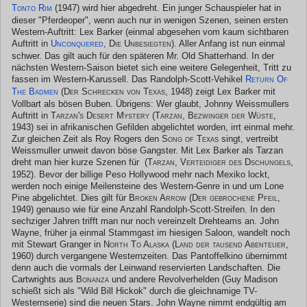
Tonto Rim
(1947) wird hier abgedreht. Ein junger Schauspieler hat in
dieser "Pferdeoper", wenn auch nur in wenigen Szenen, seinen ersten
Western-Auftritt: Lex Barker (einmal abgesehen vom kaum sichtbaren
Auftritt in
Unconquered
,
Die Unbesiegten
). Aller Anfang ist nun einmal
schwer. Das gilt auch für den späteren Mr. Old Shatterhand. In der
nächsten Western-Saison bietet sich eine weitere Gelegenheit, Tritt zu
fassen im Western-Karussell. Das Randolph-Scott-Vehikel
Return Of
The Badmen
(Der Schrecken von Texas, 1948)
zeigt Lex Barker mit
Vollbart als bösen Buben. Übrigens: Wer glaubt, Johnny Weissmullers
Auftritt in
Tarzan's Desert Mystery (Tarzan, Bezwinger der Wüste,
1943)
sei in afrikanischen Gefilden abgelichtet worden, irrt einmal mehr.
Zur gleichen Zeit als Roy Rogers den
Song of Texas
singt, vertreibt
Weissmuller unweit davon böse Gangster. Mit Lex Barker als Tarzan
dreht man hier kurze Szenen für
(Tarzan, Verteidiger des Dschungels,
1952)
. Bevor der billige Peso Hollywood mehr nach Mexiko lockt,
werden noch einige Meilensteine des Western-Genre in und um Lone
Pine abgelichtet. Dies gilt für
Broken Arrow (Der gebrochene Pfeil,
1949)
genauso wie für eine Anzahl Randolph-Scott-Streifen. In den
sechziger Jahren trifft man nur noch vereinzelt Drehteams an. John
Wayne, früher ja einmal Stammgast im hiesigen Saloon, wandelt noch
mit Stewart Granger in
North To Alaska (Land der tausend Abenteuer,
1960)
durch vergangene Westernzeiten. Das Pantoffelkino übernimmt
denn auch die vormals der Leinwand reservierten Landschaften. Die
Cartwrights aus
Bonanza
und andere Revolverhelden (Guy Madison
schießt sich als "Wild Bill Hickok" durch die gleichnamige TV-
Westernserie) sind die neuen Stars. John Wayne nimmt endgültig am