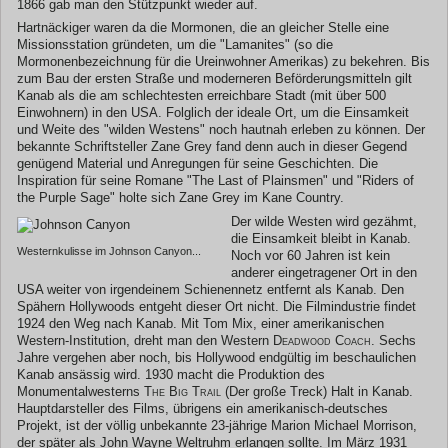
1866 gab man den Stützpunkt wieder auf.
Hartnäckiger waren da die Mormonen, die an gleicher Stelle eine
Missionsstation gründeten, um die "Lamanites" (so die
Mormonenbezeichnung für die Ureinwohner Amerikas) zu bekehren. Bis
zum Bau der ersten Straße und moderneren Beförderungsmitteln gilt
Kanab als die am schlechtesten erreichbare Stadt (mit über 500
Einwohnern) in den USA. Folglich der ideale Ort, um die Einsamkeit
und Weite des "wilden Westens" noch hautnah erleben zu können. Der
bekannte Schriftsteller Zane Grey fand denn auch in dieser Gegend
genügend Material und Anregungen für seine Geschichten. Die
Inspiration für seine Romane "The Last of Plainsmen" und "Riders of
the Purple Sage" holte sich Zane Grey im Kane Country.
Der wilde Westen wird gezähmt,
die Einsamkeit bleibt in Kanab.
Westernkulisse im Johnson Canyon...
Noch vor 60 Jahren ist kein
anderer eingetragener Ort in den
USA weiter von irgendeinem Schienennetz entfernt als Kanab. Den
Spähern Hollywoods entgeht dieser Ort nicht. Die Filmindustrie findet
1924 den Weg nach Kanab. Mit Tom Mix, einer amerikanischen
Western-Institution, dreht man den Western
Deadwood Coach
. Sechs
Jahre vergehen aber noch, bis Hollywood endgültig im beschaulichen
Kanab ansässig wird. 1930 macht die Produktion des
Monumentalwesterns
The Big Trail
(Der große Treck) Halt in Kanab.
Hauptdarsteller des Films, übrigens ein amerikanisch-deutsches
Projekt, ist der völlig unbekannte 23-jährige Marion Michael Morrison,
der später als John Wayne Weltruhm erlangen sollte. Im März 1931