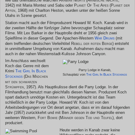
wie das orientalische Märchen
Arabian Nights (Arabische Nächte,
1942)
mit Maria Montez und Sabu oder
Planet Of The Apes (Planet der
Affen, 1968)
mit Charlton Heston, wurden unter der heißen Sonne
Utahs in Szene gesetzt.
Station macht auch der Filmproduzent Howard W. Koch. Kanab wird in
der zweiten Hälfte der fünfziger Jahre bevorzugter Schauplatz seiner
Filme. Mit Lex Barker in der Hauptrolle dreht er 1956 gleich zwei
Spielfilme in dieser Gegend. Der Apachen-Western
War Drums
(mit
dem treffenden deutschen Verleihtitel
Rebell der roten Berge
) entsteht
in unmittelbarer Umgebung von Kanab. Aufnahmen dazu macht man
auch in der nahen Westernstadt-Kulisse Johnson Canyon.
Im Anschluss wechselt
Koch das Genre mit dem
Parry Lodge in Kanab,
Krimi
The Girl In Black
Schauplatz von
The Girl In Black Stockings
Stockings
(Das Mädchen
mit den schwarzen
Strümpfen, 1957)
. Als Hauptkulisse dient die Parry Lodge. In der
Filmhandlung benutzt man gleichfalls diesen Namen. Produzent Koch
spart dadurch unnötige Kosten ein. Untergebracht ist das Team
schließlich in der Parry Lodge. Howard W. Koch ist von den
Arbeitsbedingungen vor Ort derart angetan, dass er im darauf folgenden
Jahr (1957) zurückkehrt und mit Ben Johnson in der Hauptrolle einen
weiteren Western,
Fort Bowie (Männer gegen Tod und Teufel)
, dort
produziert.
Heute werden in Kanab zwar keine