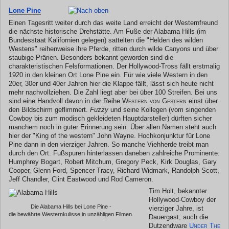
Lone Pine
Einen Tagesritt weiter durch das weite Land erreicht der Westernfreund
die nächste historische Drehstätte. Am Fuße der Alabama Hills (im
Bundesstaat Kalifornien gelegen) sattelten die "Helden des wilden
Westens" reihenweise ihre Pferde, ritten durch wilde Canyons und über
staubige Prärien. Besonders bekannt geworden sind die
charakteristischen Felsformationen. Der Hollywood-Tross fällt erstmalig
1920 in den kleinen Ort Lone Pine ein. Für wie viele Western in den
20er, 30er und 40er Jahren hier die Klappe fällt, lässt sich heute nicht
mehr nachvollziehen. Die Zahl liegt aber bei über 100 Streifen. Bei uns
sind eine Handvoll davon in der Reihe
Western von Gestern
einst über
den Bildschirm geflimmert.
Fuzzy
und seine Kollegen (vom singenden
Cowboy bis zum modisch gekleideten Hauptdarsteller) dürften sicher
manchem noch in guter Erinnerung sein. Über allen Namen steht auch
hier der "King of the western" John Wayne. Hochkonjunktur für Lone
Pine dann in den vierziger Jahren. So manche Viehherde treibt man
durch den Ort. Fußspuren hinterlassen daneben zahlreiche Prominente:
Humphrey Bogart, Robert Mitchum, Gregory Peck, Kirk Douglas, Gary
Cooper, Glenn Ford, Spencer Tracy, Richard Widmark, Randolph Scott,
Jeff Chandler, Clint Eastwood und Rod Cameron.
Tim Holt, bekannter
Hollywood-Cowboy der
Die Alabama Hills bei Lone Pine -
vierziger Jahre, ist
die bewährte Westernkulisse in unzähligen Filmen.
Dauergast; auch die
Dutzendware
Under The