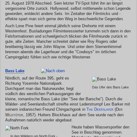
25. August 1978 Abschied. Sein letzter TV-Spot führt ihn an längst
vergessene Orte zurück. Hollywood, selbst mittlerweile schon Legende
geworden, entdeckt andere Sets. Im Zeitalter der Filmtricks und -
effekte spart man sich gerne den Weg in beschwerliche Gegenden.
Auch Lone Pine feiert einmal jährlich seine Drehorte mit einem
Westernfest. Busladungen Filminteressierter tummeln sich dann in den
Felsformationen und schwelgerisch blicken die Filmfreunde zurück in
gute, alte Zeiten. Mancher schreitet daher wie Roy Rogers oder
breitbeinig lässig wie John Wayne. Und unter dem Sternenhimmel
brennen abends die Lagerfeuer und die "Cowboys" im örtlichen
Campingplatz fühlen sich wie richtige Westerner.
Bass Lake
Nördlich, auf der Route 395, geht es
Richtung Yosemite Nationalpark.
Das Ufer des Bass Lake
Durchquert man das Naturwunder, liegt
südlich des westlichen Parkausganges der
kleine, romantische Bass Lake (der "See der Barsche"). Durch die
Wälder- und Seenlandschaft streifte einst Lederstrumpf Lex Barker mit
seinem indianischen Freund Chingachgook in
The Deerslayer
(Der
Wildtöter, 1957)
. Hutters Blockhaus auf dem See wurde nach den
Aufnahmen natürlich wieder abgebaut.
Heute haben Wassersportler den
See in Beschlag genommen.
In den Wäldern um North Fork -