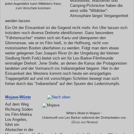
Motorboote, Wasserski und
jeden Augenblick kann Wildtöters Kanu
Camping-Picknicker haben die
zum Vorschein kommen
einst stille "Wildtöter"-
Atmosphäre längst Vergangenheit
werden lassen.
Ein Ort der Einsamkeit ist die Gegend nicht mehr. Am Ufer lassen sich
trotzdem noch diverse Drehorte identifizieren. Ganz besondere
"Fährtensucher" mieten sich ein Kanu und überqueren den
Glimmersee, wie er im Film hieß, in der Hoffnung, nicht von
motorisierten Booten überfahren zu werden. Folgt man dem etwas
weiter gelegenen San Joaquin River (in der Umgebung der kleinen
Siedlung North Fork) bietet sich ein für Lex-Barker-Filmfreunde
einmaliger Drehort. Jene Stelle, an denen die Kanus der Protagonisten
landeten und der Vormarsch ins Indianergebiet begann. Hier in der
Einsamkeit des Westens kommt noch heute ein einzigartiges
Trappergefühl auf und mit vorsichtigen Schritten bewegt man sich
fortan durch das "Indianerland" auf den Spuren des Lederstrumpfs.
Mojave-Wüste
Auf dem Weg
Richtung Süden
White's Motel in Mojave -
ins Film-Mekka
Unterkunft von Lex Barker während der Dreharbeiten von
Los Angeles,
(Gold aus Nevada)
führt ein
Abstecher in die