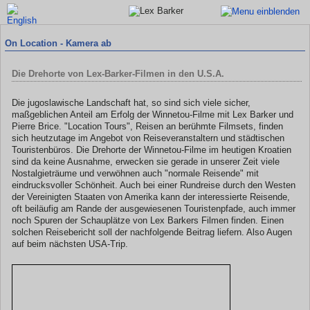
On Location - Kamera ab
Die Drehorte von Lex-Barker-Filmen in den U.S.A.
Die jugoslawische Landschaft hat, so sind sich viele sicher,
maßgeblichen Anteil am Erfolg der Winnetou-Filme mit Lex Barker und
Pierre Brice. "Location Tours", Reisen an berühmte Filmsets, finden
sich heutzutage im Angebot von Reiseveranstaltern und städtischen
Touristenbüros. Die Drehorte der Winnetou-Filme im heutigen Kroatien
sind da keine Ausnahme, erwecken sie gerade in unserer Zeit viele
Nostalgieträume und verwöhnen auch "normale Reisende" mit
eindrucksvoller Schönheit. Auch bei einer Rundreise durch den Westen
der Vereinigten Staaten von Amerika kann der interessierte Reisende,
oft beiläufig am Rande der ausgewiesenen Touristenpfade, auch immer
noch Spuren der Schauplätze von Lex Barkers Filmen finden. Einen
solchen Reisebericht soll der nachfolgende Beitrag liefern. Also Augen
auf beim nächsten USA-Trip.