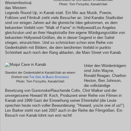
Westernfestival,
Photo: Tom Forsythe, Kanab/Utah
das Western
Legends Round Up, in Kanab statt. Ein Mix aus Musik, Poesie,
Folklore und Filmkult zieht viele Besucher an. Und Kanabs Stadtväter
sind vor einigen Jahren auf die glorreiche Idee gekommen, es dem
bekannten Vorbild vom "Walk of Fame" in Hollywood/Los Angeles
gleichzutun und an ihrer Hauptstraße ihre eigene Würdigungsstätte von
bekannten Hollywood-Größen, die in dieser Gegend in den Sattel
stiegen, einzurichten. Und so schmücken schon eine Reihe von
Gedenktafeln mit Bildern, die dem berühmten Vorbild in punkto
Schönheit auch noch den Rang ablaufen, die Main Street von Kanab.
Unter den Würdenträgern
sind John Wayne,
Standort der Gedenktafel in Kanab/Utah an einem
Ronald Reagan, Charlton
Drehort von
The Girl In Black Stockings
Heston, Ben Johnson,
Photo: Tom Forsythe, Kanab/Utah
die vollständige
Besetzung von Gunsmoke/Rauchende Colts, Clint Walker und der
unvergessene Howard W. Koch, Produzent einer Reihe von Filmen in
Kanab und 1999 Gast der Einweihung seiner Ehrentafel (die Leute
sprechen heute noch voller Bewunderung: "Howard, you're one of us!").
Lex Barker steht nun seit 2007 auch in der Reihe der Filmgrößen. Ein
Besuch von Kanab lohnt nun erst recht!