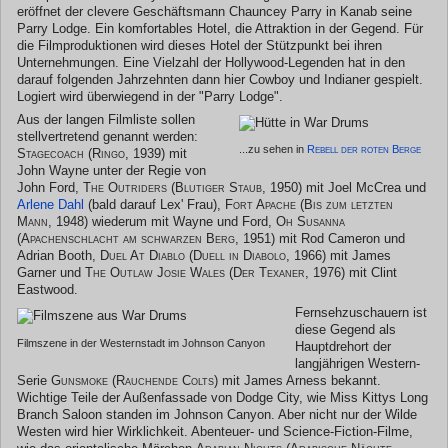
eröffnet der clevere Geschäftsmann Chauncey Parry in Kanab seine
Parry Lodge. Ein komfortables Hotel, die Attraktion in der Gegend. Für
die Filmproduktionen wird dieses Hotel der Stützpunkt bei ihren
Unternehmungen. Eine Vielzahl der Hollywood-Legenden hat in den
darauf folgenden Jahrzehnten dann hier Cowboy und Indianer gespielt.
Logiert wird überwiegend in der "Parry Lodge".
Aus der langen Filmliste sollen
stellvertretend genannt werden:
...zu sehen in
Rebell der roten Berge
Stagecoach (Ringo, 1939)
mit
John Wayne unter der Regie von
John Ford,
The Outriders (Blutiger Staub, 1950)
mit Joel McCrea und
Arlene Dahl
(bald darauf Lex' Frau),
Fort Apache (Bis zum letzten
Mann, 1948)
wiederum mit Wayne und Ford,
Oh Susanna
(Apachenschlacht am schwarzen Berg, 1951)
mit Rod Cameron und
Adrian Booth,
Duel At Diablo (Duell in Diabolo, 1966)
mit James
Garner und
The Outlaw Josie Wales (Der Texaner, 1976)
mit Clint
Eastwood.
Fernsehzuschauern ist
diese Gegend als
Filmszene in der Westernstadt im Johnson Canyon
Hauptdrehort der
langjährigen Western-
Serie
Gunsmoke (Rauchende Colts)
mit James Arness bekannt.
Wichtige Teile der Außenfassade von Dodge City, wie Miss Kittys Long
Branch Saloon standen im Johnson Canyon. Aber nicht nur der Wilde
Westen wird hier Wirklichkeit. Abenteuer- und Science-Fiction-Filme,