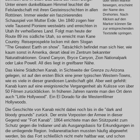
über einen Marker
Unter einem dunkelblauen Himmel leuchtet die
bewegen, erscheint
Felslandschaft mit ihren Gesteinsschichten in allen
der Name des
Drehortes. Nach
Rottönen. Immer wieder ein faszinierendes
Klicken auf den
Schauspiel von Mutter Erde. Um 1840 zogen hier
Marker können Sie
viele Tausend Pioniere westwärts und erreichten in
zur entsprechenden
Utah ihr verheißenes Land. Folgt man heute der
Textstelle springen.
Route 89 ins südliche Utah, so erreicht man Kane
Country. Reiseprospekte locken mit dem Slogan
"The Greatest Earth on show". Tatsächlich befindet man sich hier, wie
kaum sonst in Amerika, derart ideal im Zentrum bekannter
Naturattraktionen. Grand Canyon, Bryce Canyon, Zion Nationalpark
oder Lake Powell. All dies liegt in greifbarer Nähe.
Das kleine Städtchen Kanab, in Sichtweite der Grenze zu Arizona
gelegen, ist auf den ersten Blick eine jener typischen Western-Towns,
wie es viele in dieser grandiosen Landschaft gibt. Aber weit gefehlt:
Kanab kann auf eine ereignisreiche Vergangenheit als Kulisse von über
50 Filmen zurückblicken. In früheren Jahren nannte man den Ort denn
auch "Little Hollywood". Ein El Dorado für die Westernfilmer
Hollywoods.
Die Geschichte von Kanab reicht dabei noch bis in die "dark and
bloody grounds" zurück. Der erste Vorposten der Armee in dieser
Gegend war "Fort Kanab". 1864 errichtete man den Stützpunkt zum
Schutz gegen die Indianer und als Ausgangsbasis für Erkundigungen in
die umliegende Region. Indianerattacken mussten häufig abgewehrt
werden, bis das Fort schließlich nicht mehr haltbar war, und schon