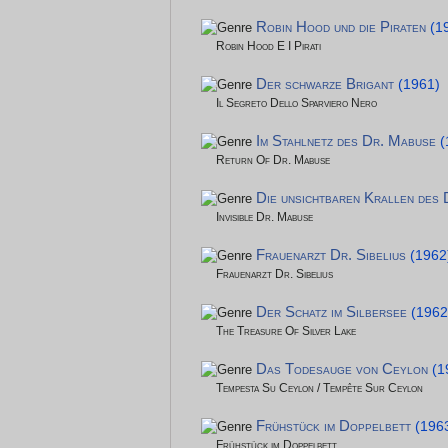
Robin Hood und die Piraten
(1
Robin Hood E I Pirati
Der schwarze Brigant
(1961)
Il Segreto Dello Sparviero Nero
Im Stahlnetz des Dr. Mabuse
(
Return Of Dr. Mabuse
Die unsichtbaren Krallen des
Invisible Dr. Mabuse
Frauenarzt Dr. Sibelius
(1962
Frauenarzt Dr. Sibelius
Der Schatz im Silbersee
(1962
The Treasure Of Silver Lake
Das Todesauge von Ceylon
(1
Tempesta Su Ceylon / Tempête Sur Ceylon
Frühstück im Doppelbett
(196
Frühstück im Doppelbett