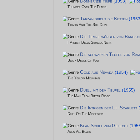
Donnernde Hufe
(1953)
Thunder Over The Plains
Tarzan bricht die Ketten
(1953
Tarzan And The She-Devil
Die Tempelwürger von Bangko
I Misteri Della Giungla Nera
Die schwarzen Teufel von Ram
Black Devils Of Kali
Gold aus Nevada
(1954)
The Yellow Mountain
Duell mit dem Teufel
(1955)
The Man From Bitter Ridge
Die Intrigen der Lili Scarlett
Duel On The Mississippi
Klar Schiff zum Gefecht
(195
Away All Boats