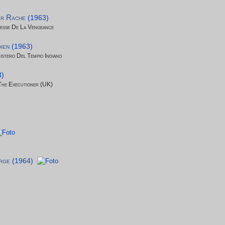
er Rache
(1963)
éesse De La Vengeance
dien
(1963)
stero Del Tempio Indiano
3)
The Executioner (UK)
rge
(1964)