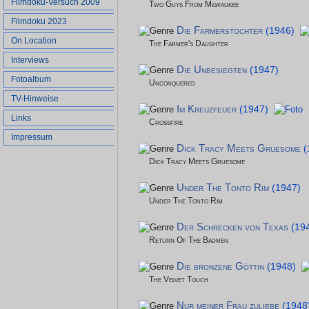
Filmdoku-Versuch 2009
Two Guys From Milwaukee
Filmdoku 2023
Die Farmerstochter
(1946)
On Location
The Farmer's Daughter
Interviews
Die Unbesiegten
(1947)
Fotoalbum
Unconquered
TV-Hinweise
Im Kreuzfeuer
(1947)
Links
Crossfire
Impressum
Dick Tracy Meets Gruesome
(
Dick Tracy Meets Gruesome
Under The Tonto Rim
(1947)
Under The Tonto Rim
Der Schrecken von Texas
(19
Return Of The Badmen
Die bronzene Göttin
(1948)
The Velvet Touch
Nur meiner Frau zuliebe
(1948