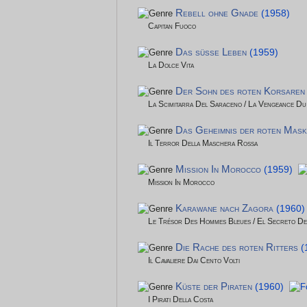
Rebell ohne Gnade
(1958)
Capitan Fuoco
Das süße Leben
(1959)
La Dolce Vita
Der Sohn des roten Korsaren
La Scimitarra Del Saraceno / La Vengeance Du
Das Geheimnis der roten Mas
Il Terror Della Maschera Rossa
Mission In Morocco
(1959)
Mission In Morocco
Karawane nach Zagora
(1960)
Le Trésor Des Hommes Bleues / El Secreto D
Die Rache des roten Ritters
(
Il Cavaliere Dai Cento Volti
Küste der Piraten
(1960)
I Pirati Della Costa