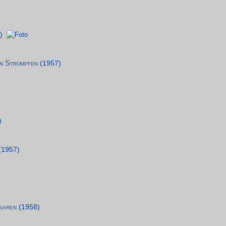
)
n Strümpfen
(1957)
)
(1957)
)
saren
(1958)