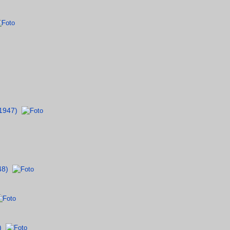
1947)
48)
)