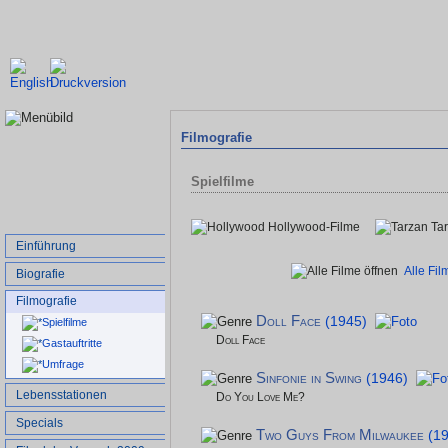
Filmografie
Spielfilme
Hollywood-Filme
Ta
Einführung
Alle Fi
Biografie
Filmografie
Doll Face
(1945)
Spielfilme
Doll Face
Gastauftritte
Umfrage
Sinfonie in Swing
(1946)
Lebensstationen
Do You Love Me?
Specials
Two Guys From Milwaukee
(1