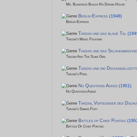
Mr. Blandings Builds His Dream House
Berlin-Express
(1948)
Berlin-Express
Tarzan und das blaue Tal
(194
Tarzan's Magic Fountain
Tarzan und das Sklavenmädche
Tarzan And The Slave Girl
Tarzan und die Dschungelgötti
Tarzan's Peril
No Questions Asked
(1951)
No Questions Asked
Tarzan, Verteidiger des Dsch
Tarzan's Savage Fury
Battles of Chief Pontiac
(195
Battles Of Chief Pontiac