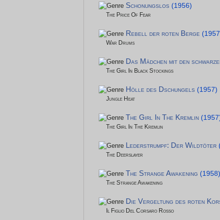
Schonungslos
(1956)
The Price Of Fear
Rebell der roten Berge
(1957
War Drums
Das Mädchen mit den schwarze
The Girl In Black Stockings
Hölle des Dschungels
(1957)
Jungle Heat
The Girl In The Kremlin
(1957
The Girl In The Kremlin
Lederstrumpf: Der Wildtöter
The Deerslayer
The Strange Awakening
(1958
The Strange Awakening
Die Vergeltung des roten Kor
Il Figlio Del Corsaro Rosso