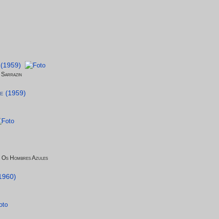
(1959)
 Sarrazin
ke
(1959)
e Os Hombres Azules
1960)