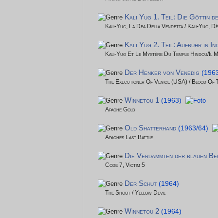
Kali Yug 1. Teil: Die Göttin d
Kali-Yug, La Dea Della Vendetta / Kali-Yug, D
Kali Yug 2. Teil: Aufruhr in In
Kali-Yug Et Le Mystère Du Temple Hindou/Il Mi
Der Henker von Venedig
(196
The Executioner Of Venice (USA) / Blood Of 
Winnetou 1
(1963)
Apache Gold
Old Shatterhand
(1963/64)
Apaches Last Battle
Die Verdammten der blauen Be
Code 7, Victim 5
Der Schut
(1964)
The Shoot / Yellow Devil
Winnetou 2
(1964)