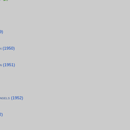
9)
n
(1950)
n
(1951)
ungels
(1952)
2)