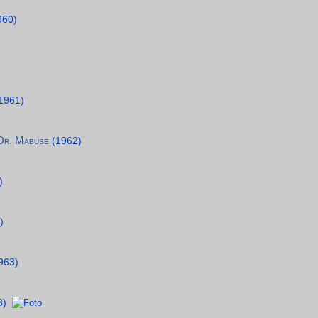
960)
1961)
 Dr. Mabuse
(1962)
)
)
963)
3)