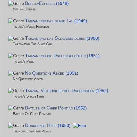
Berlin-Express
(1948)
Berlin-Express
Tarzan und das blaue Tal
(1949)
Tarzan's Magic Fountain
Tarzan und das Sklavenmädchen
(1950)
Tarzan And The Slave Girl
Tarzan und die Dschungelgöttin
(1951)
Tarzan's Peril
No Questions Asked
(1951)
No Questions Asked
Tarzan, Verteidiger des Dschungels
(1952)
Tarzan's Savage Fury
Battles of Chief Pontiac
(1952)
Battles Of Chief Pontiac
Donnernde Hufe
(1953)
Thunder Over The Plains