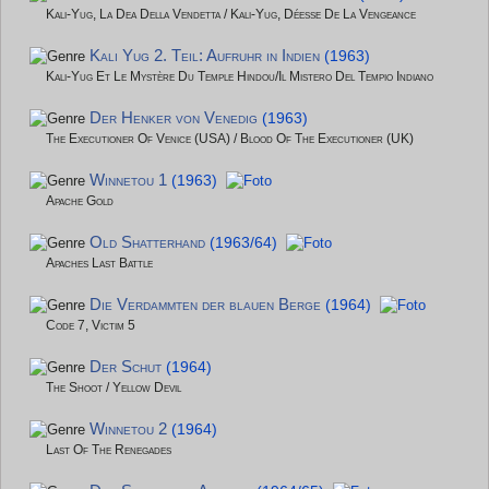
Kali-Yug, La Dea Della Vendetta / Kali-Yug, Déesse De La Vengeance
Kali Yug 2. Teil: Aufruhr in Indien
(1963)
Kali-Yug Et Le Mystère Du Temple Hindou/Il Mistero Del Tempio Indiano
Der Henker von Venedig
(1963)
The Executioner Of Venice (USA) / Blood Of The Executioner (UK)
Winnetou 1
(1963)
Apache Gold
Old Shatterhand
(1963/64)
Apaches Last Battle
Die Verdammten der blauen Berge
(1964)
Code 7, Victim 5
Der Schut
(1964)
The Shoot / Yellow Devil
Winnetou 2
(1964)
Last Of The Renegades