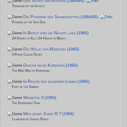
Der Schatz der Azteken
(1964/65)
Treasure of the Aztecs
Die Pyramide des Sonnengottes
(1964/65)
Pyramid of the Sun God
In Beirut sind die Nächte lang
(1965)
24 Hours to Kill / 24 Hours to Beirut.
Die Hölle von Manitoba
(1965)
A Place Called Glory
Durchs wilde Kurdistan
(1965)
The Wild Men of Kurdistan
Im Reiche des silbernen Löwen
(1965)
Fury of the Sabers
Winnetou 3
(1965)
The Desperado Trail
Wer kennt Jonny R.?
(1966)
La balada de Johnny Ringo