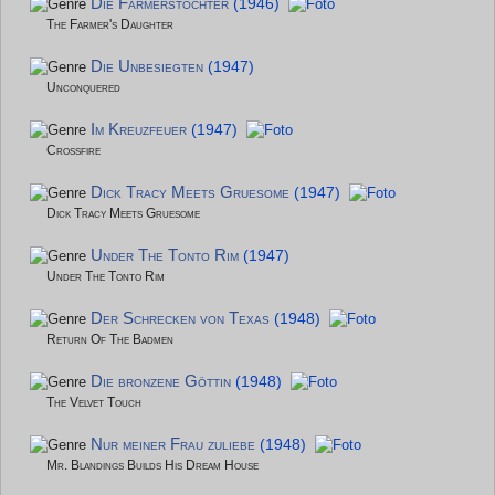
Die Farmerstochter
(1946)
The Farmer's Daughter
Die Unbesiegten
(1947)
Unconquered
Im Kreuzfeuer
(1947)
Crossfire
Dick Tracy Meets Gruesome
(1947)
Dick Tracy Meets Gruesome
Under The Tonto Rim
(1947)
Under The Tonto Rim
Der Schrecken von Texas
(1948)
Return Of The Badmen
Die bronzene Göttin
(1948)
The Velvet Touch
Nur meiner Frau zuliebe
(1948)
Mr. Blandings Builds His Dream House