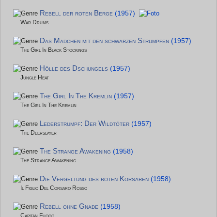
Rebell der roten Berge
(1957)
War Drums
Das Mädchen mit den schwarzen Strümpfen
(1957)
The Girl In Black Stockings
Hölle des Dschungels
(1957)
Jungle Heat
The Girl In The Kremlin
(1957)
The Girl In The Kremlin
Lederstrumpf: Der Wildtöter
(1957)
The Deerslayer
The Strange Awakening
(1958)
The Strange Awakening
Die Vergeltung des roten Korsaren
(1958)
Il Figlio Del Corsaro Rosso
Rebell ohne Gnade
(1958)
Capitan Fuoco