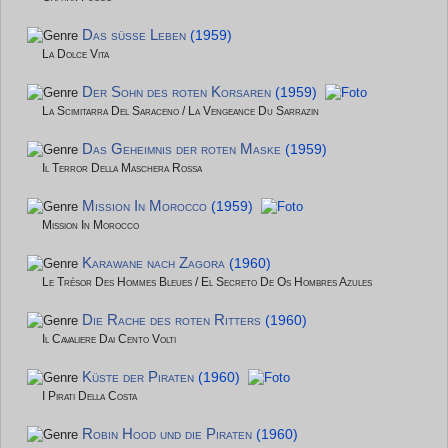
Das süße Leben
(1959)
La Dolce Vita
Der Sohn des roten Korsaren
(1959)
La Scimitarra Del Saraceno / La Vengeance Du Sarrazin
Das Geheimnis der roten Maske
(1959)
Il Terror Della Maschera Rossa
Mission In Morocco
(1959)
Mission In Morocco
Karawane nach Zagora
(1960)
Le Trésor Des Hommes Bleues / El Secreto De Os Hombres Azules
Die Rache des roten Ritters
(1960)
Il Cavaliere Dai Cento Volti
Küste der Piraten
(1960)
I Pirati Della Costa
Robin Hood und die Piraten
(1960)