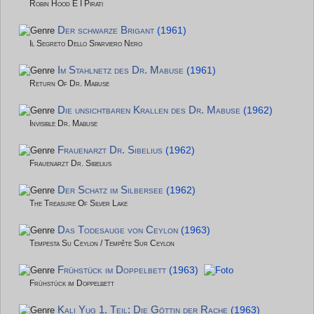
Robin Hood E I Pirati
Der schwarze Brigant
(1961)
Il Segreto Dello Sparviero Nero
Im Stahlnetz des Dr. Mabuse
(1961)
Return Of Dr. Mabuse
Die unsichtbaren Krallen des Dr. Mabuse
(1962)
Invisible Dr. Mabuse
Frauenarzt Dr. Sibelius
(1962)
Frauenarzt Dr. Sibelius
Der Schatz im Silbersee
(1962)
The Treasure Of Silver Lake
Das Todesauge von Ceylon
(1963)
Tempesta Su Ceylon / Tempête Sur Ceylon
Frühstück im Doppelbett
(1963)
Frühstück im Doppelbett
Kali Yug 1. Teil: Die Göttin der Rache
(1963)