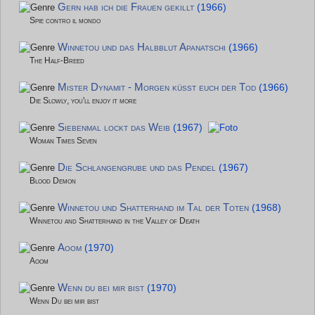
Gern hab ich die Frauen gekillt
(1966)
Spie contro il mondo
Winnetou und das Halbblut Apanatschi
(1966)
The Half-Breed
Mister Dynamit - Morgen küsst euch der Tod
(1966)
Die Slowly, you'll enjoy it more
Siebenmal lockt das Weib
(1967)
Woman Times Seven
Die Schlangengrube und das Pendel
(1967)
Blood Demon
Winnetou und Shatterhand im Tal der Toten
(1968)
Winnetou and Shatterhand in the Valley of Death
Aoom
(1970)
Aoom
Wenn du bei mir bist
(1970)
Wenn Du bei mir bist