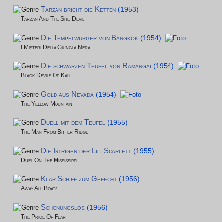
Tarzan bricht die Ketten
(1953)
Tarzan And The She-Devil
Die Tempelwürger von Bangkok
(1954)
I Misteri Della Giungla Nera
Die schwarzen Teufel von Ramangai
(1954)
Black Devils Of Kali
Gold aus Nevada
(1954)
The Yellow Mountain
Duell mit dem Teufel
(1955)
The Man From Bitter Ridge
Die Intrigen der Lili Scarlett
(1955)
Duel On The Mississippi
Klar Schiff zum Gefecht
(1956)
Away All Boats
Schonungslos
(1956)
The Price Of Fear