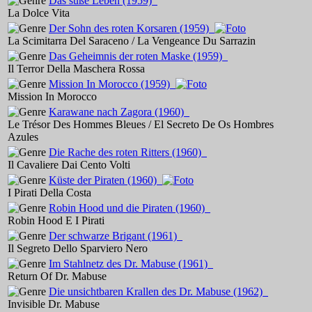
Das süße Leben
(1959)
La Dolce Vita
Der Sohn des roten Korsaren
(1959)
La Scimitarra Del Saraceno / La Vengeance Du Sarrazin
Das Geheimnis der roten Maske
(1959)
Il Terror Della Maschera Rossa
Mission In Morocco
(1959)
Mission In Morocco
Karawane nach Zagora
(1960)
Le Trésor Des Hommes Bleues / El Secreto De Os Hombres
Azules
Die Rache des roten Ritters
(1960)
Il Cavaliere Dai Cento Volti
Küste der Piraten
(1960)
I Pirati Della Costa
Robin Hood und die Piraten
(1960)
Robin Hood E I Pirati
Der schwarze Brigant
(1961)
Il Segreto Dello Sparviero Nero
Im Stahlnetz des Dr. Mabuse
(1961)
Return Of Dr. Mabuse
Die unsichtbaren Krallen des Dr. Mabuse
(1962)
Invisible Dr. Mabuse