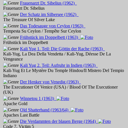
Frauenarzt Dr. Sibelius
(1962)
Frauenarzt Dr. Sibelius
Der Schatz im Silbersee
(1962)
The Treasure Of Silver Lake
Das Todesauge von Ceylon
(1963)
Tempesta Su Ceylon / Tempête Sur Ceylon
Frühstück im Doppelbett
(1963)
Frühstück im Doppelbett
Kali Yug 1. Teil: Die Göttin der Rache
(1963)
Kali-Yug, La Dea Della Vendetta / Kali-Yug, Déesse De La
Vengeance
Kali Yug 2. Teil: Aufruhr in Indien
(1963)
Kali-Yug Et Le Mystère Du Temple Hindou/Il Mistero Del Tempio
Indiano
Der Henker von Venedig
(1963)
The Executioner Of Venice (USA) / Blood Of The Executioner
(UK)
Winnetou 1
(1963)
Apache Gold
Old Shatterhand
(1963/64)
Apaches Last Battle
Die Verdammten der blauen Berge
(1964)
Code 7, Victim 5