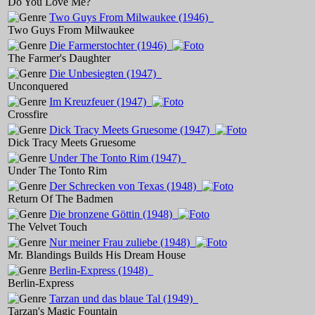
Do You Love Me?
Two Guys From Milwaukee
(1946)
Two Guys From Milwaukee
Die Farmerstochter
(1946)
The Farmer's Daughter
Die Unbesiegten
(1947)
Unconquered
Im Kreuzfeuer
(1947)
Crossfire
Dick Tracy Meets Gruesome
(1947)
Dick Tracy Meets Gruesome
Under The Tonto Rim
(1947)
Under The Tonto Rim
Der Schrecken von Texas
(1948)
Return Of The Badmen
Die bronzene Göttin
(1948)
The Velvet Touch
Nur meiner Frau zuliebe
(1948)
Mr. Blandings Builds His Dream House
Berlin-Express
(1948)
Berlin-Express
Tarzan und das blaue Tal
(1949)
Tarzan's Magic Fountain