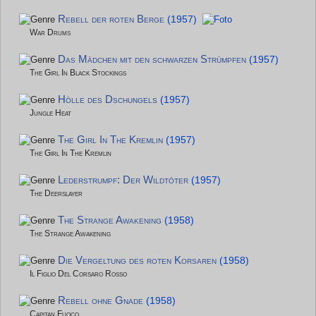
Rebell der roten Berge
(1957)
War Drums
Das Mädchen mit den schwarzen Strümpfen
(1957)
The Girl In Black Stockings
Hölle des Dschungels
(1957)
Jungle Heat
The Girl In The Kremlin
(1957)
The Girl In The Kremlin
Lederstrumpf: Der Wildtöter
(1957)
The Deerslayer
The Strange Awakening
(1958)
The Strange Awakening
Die Vergeltung des roten Korsaren
(1958)
Il Figlio Del Corsaro Rosso
Rebell ohne Gnade
(1958)
Capitan Fuoco