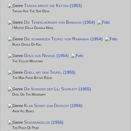
Tarzan bricht die Ketten
(1953)
Tarzan And The She-Devil
Die Tempelwürger von Bangkok
(1954)
I Misteri Della Giungla Nera
Die schwarzen Teufel von Ramangai
(1954)
Black Devils Of Kali
Gold aus Nevada
(1954)
The Yellow Mountain
Duell mit dem Teufel
(1955)
The Man From Bitter Ridge
Die Intrigen der Lili Scarlett
(1955)
Duel On The Mississippi
Klar Schiff zum Gefecht
(1956)
Away All Boats
Schonungslos
(1956)
The Price Of Fear