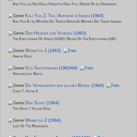
Kali-Yug, La Dea Della Vendetta / Kali-Yug, Déesse De La Vengeance
Kali Yug 2. Teil: Aufruhr in Indien
(1963)
Kali-Yug Et Le Mystère Du Temple Hindou/Il Mistero Del Tempio Indiano
Der Henker von Venedig
(1963)
The Executioner Of Venice (USA) / Blood Of The Executioner (UK)
Winnetou 1
(1963)
Apache Gold
Old Shatterhand
(1963/64)
Apaches Last Battle
Die Verdammten der blauen Berge
(1964)
Code 7, Victim 5
Der Schut
(1964)
The Shoot / Yellow Devil
Winnetou 2
(1964)
Last Of The Renegades