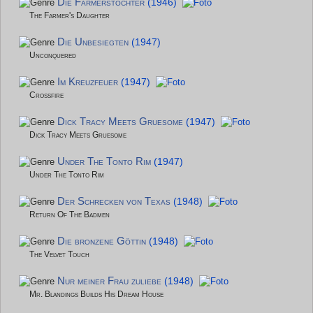
Die Farmerstochter
(1946)
The Farmer's Daughter
Die Unbesiegten
(1947)
Unconquered
Im Kreuzfeuer
(1947)
Crossfire
Dick Tracy Meets Gruesome
(1947)
Dick Tracy Meets Gruesome
Under The Tonto Rim
(1947)
Under The Tonto Rim
Der Schrecken von Texas
(1948)
Return Of The Badmen
Die bronzene Göttin
(1948)
The Velvet Touch
Nur meiner Frau zuliebe
(1948)
Mr. Blandings Builds His Dream House