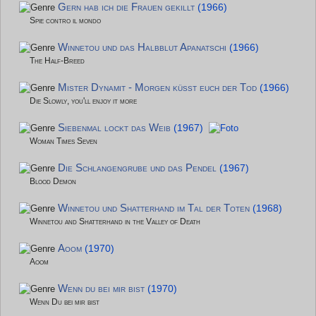
Gern hab ich die Frauen gekillt
(1966)
Spie contro il mondo
Winnetou und das Halbblut Apanatschi
(1966)
The Half-Breed
Mister Dynamit - Morgen küsst euch der Tod
(1966)
Die Slowly, you'll enjoy it more
Siebenmal lockt das Weib
(1967)
Woman Times Seven
Die Schlangengrube und das Pendel
(1967)
Blood Demon
Winnetou und Shatterhand im Tal der Toten
(1968)
Winnetou and Shatterhand in the Valley of Death
Aoom
(1970)
Aoom
Wenn du bei mir bist
(1970)
Wenn Du bei mir bist