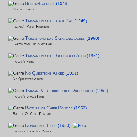
Berlin-Express
(1948)
Berlin-Express
Tarzan und das blaue Tal
(1949)
Tarzan's Magic Fountain
Tarzan und das Sklavenmädchen
(1950)
Tarzan And The Slave Girl
Tarzan und die Dschungelgöttin
(1951)
Tarzan's Peril
No Questions Asked
(1951)
No Questions Asked
Tarzan, Verteidiger des Dschungels
(1952)
Tarzan's Savage Fury
Battles of Chief Pontiac
(1952)
Battles Of Chief Pontiac
Donnernde Hufe
(1953)
Thunder Over The Plains