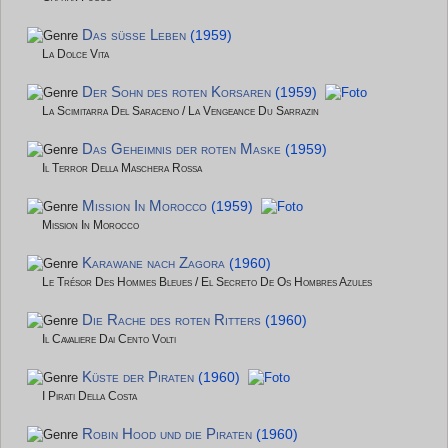
Das süße Leben
(1959)
La Dolce Vita
Der Sohn des roten Korsaren
(1959)
La Scimitarra Del Saraceno / La Vengeance Du Sarrazin
Das Geheimnis der roten Maske
(1959)
Il Terror Della Maschera Rossa
Mission In Morocco
(1959)
Mission In Morocco
Karawane nach Zagora
(1960)
Le Trésor Des Hommes Bleues / El Secreto De Os Hombres Azules
Die Rache des roten Ritters
(1960)
Il Cavaliere Dai Cento Volti
Küste der Piraten
(1960)
I Pirati Della Costa
Robin Hood und die Piraten
(1960)