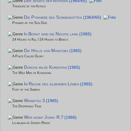
Der Schatz der Azteken
(1964/65)
Treasure of the Aztecs
Die Pyramide des Sonnengottes
(1964/65)
Pyramid of the Sun God
In Beirut sind die Nächte lang
(1965)
24 Hours to Kill / 24 Hours to Beirut.
Die Hölle von Manitoba
(1965)
A Place Called Glory
Durchs wilde Kurdistan
(1965)
The Wild Men of Kurdistan
Im Reiche des silbernen Löwen
(1965)
Fury of the Sabers
Winnetou 3
(1965)
The Desperado Trail
Wer kennt Jonny R.?
(1966)
La balada de Johnny Ringo