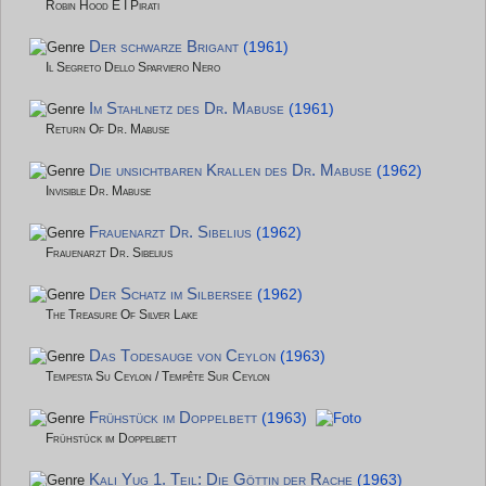
Robin Hood E I Pirati
Der schwarze Brigant
(1961)
Il Segreto Dello Sparviero Nero
Im Stahlnetz des Dr. Mabuse
(1961)
Return Of Dr. Mabuse
Die unsichtbaren Krallen des Dr. Mabuse
(1962)
Invisible Dr. Mabuse
Frauenarzt Dr. Sibelius
(1962)
Frauenarzt Dr. Sibelius
Der Schatz im Silbersee
(1962)
The Treasure Of Silver Lake
Das Todesauge von Ceylon
(1963)
Tempesta Su Ceylon / Tempête Sur Ceylon
Frühstück im Doppelbett
(1963)
Frühstück im Doppelbett
Kali Yug 1. Teil: Die Göttin der Rache
(1963)