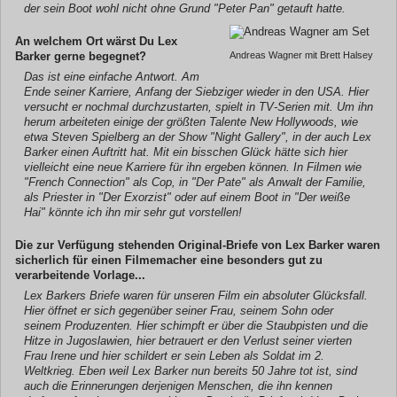
der sein Boot wohl nicht ohne Grund "Peter Pan" getauft hatte.
An welchem Ort wärst Du Lex
Barker gerne begegnet?
Andreas Wagner mit Brett Halsey
Das ist eine einfache Antwort. Am
Ende seiner Karriere, Anfang der Siebziger wieder in den USA. Hier
versucht er nochmal durchzustarten, spielt in TV-Serien mit. Um ihn
herum arbeiteten einige der größten Talente New Hollywoods, wie
etwa Steven Spielberg an der Show "Night Gallery", in der auch Lex
Barker einen Auftritt hat. Mit ein bisschen Glück hätte sich hier
vielleicht eine neue Karriere für ihn ergeben können. In Filmen wie
"French Connection" als Cop, in "Der Pate" als Anwalt der Familie,
als Priester in "Der Exorzist" oder auf einem Boot in "Der weiße
Hai" könnte ich ihn mir sehr gut vorstellen!
Die zur Verfügung stehenden Original-Briefe von Lex Barker waren
sicherlich für einen Filmemacher eine besonders gut zu
verarbeitende Vorlage...
Lex Barkers Briefe waren für unseren Film ein absoluter Glücksfall.
Hier öffnet er sich gegenüber seiner Frau, seinem Sohn oder
seinem Produzenten. Hier schimpft er über die Staubpisten und die
Hitze in Jugoslawien, hier betrauert er den Verlust seiner vierten
Frau Irene und hier schildert er sein Leben als Soldat im 2.
Weltkrieg. Eben weil Lex Barker nun bereits 50 Jahre tot ist, sind
auch die Erinnerungen derjenigen Menschen, die ihn kennen