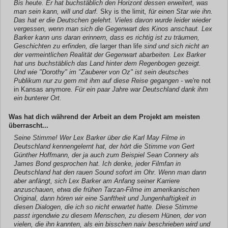
Bis heute. Er hat buchstäblich den Horizont dessen erweitert, was
man sein kann, will und darf.
Sky is the limit
, für einen Star wie ihn.
Das hat er die Deutschen gelehrt. Vieles davon wurde leider wieder
vergessen, wenn man sich die Gegenwart des Kinos anschaut. Lex
Barker kann uns daran erinnern, dass es richtig ist zu träumen,
Geschichten zu erfinden, die
larger than life
sind und sich nicht an
der vermeintlichen Realität der Gegenwart abarbeiten. Lex Barker
hat uns buchstäblich das Land hinter dem Regenbogen gezeigt.
Und wie "Dorothy" im "Zauberer von Oz" ist sein deutsches
Publikum nur zu gern mit ihm auf diese Reise gegangen -
we're not
in Kansas anymore
. Für ein paar Jahre war Deutschland dank ihm
ein bunterer Ort.
Was hat dich während der Arbeit an dem Projekt am meisten
überrascht...
Seine Stimme! Wer Lex Barker über die Karl May Filme in
Deutschland kennengelernt hat, der hört die Stimme von Gert
Günther Hoffmann, der ja auch zum Beispiel Sean Connery als
James Bond gesprochen hat. Ich denke, jeder Filmfan in
Deutschland hat den rauen Sound sofort im Ohr. Wenn man dann
aber anfängt, sich Lex Barker am Anfang seiner Karriere
anzuschauen, etwa die frühen Tarzan-Filme im amerikanischen
Original, dann hören wir eine Sanftheit und Jungenhaftigkeit in
diesen Dialogen, die ich so nicht erwartet hatte. Diese Stimme
passt irgendwie zu diesem Menschen, zu diesem Hünen, der von
vielen, die ihn kannten, als ein bisschen naiv beschrieben wird und