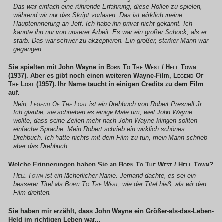
Das war einfach eine rührende Erfahrung, diese Rollen zu spielen,
während wir nur das Skript vorlasen. Das ist wirklich meine
Haupterinnerung an Jeff. Ich habe ihn privat nicht gekannt. Ich
kannte ihn nur von unserer Arbeit. Es war ein großer Schock, als er
starb. Das war schwer zu akzeptieren. Ein großer, starker Mann war
gegangen.
Sie spielten mit John Wayne in
Born To The West / Hell Town
(1937). Aber es gibt noch einen weiteren Wayne-Film,
Legend Of
The Lost
(1957). Ihr Name taucht in einigen Credits zu dem Film
auf.
Nein,
Legend Of The Lost
ist ein Drehbuch von Robert Presnell Jr.
Ich glaube, sie schrieben es einige Male um, weil John Wayne
wollte, dass seine Zeilen mehr nach John Wayne klingen sollten —
einfache Sprache. Mein Robert schrieb ein wirklich schönes
Drehbuch. Ich hatte nichts mit dem Film zu tun, mein Mann schrieb
aber das Drehbuch.
Welche Erinnerungen haben Sie an
Born To The West / Hell Town
?
Hell Town
ist ein lächerlicher Name. Jemand dachte, es sei ein
besserer Titel als
Born To The West
, wie der Titel hieß, als wir den
Film drehten.
Sie haben mir erzählt, dass John Wayne ein Größer-als-das-Leben-
Held im richtigen Leben war...