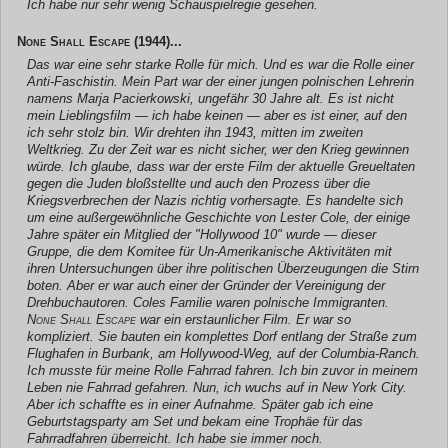
Ich habe nur sehr wenig Schauspielregie gesehen.
None Shall Escape
(1944)...
Das war eine sehr starke Rolle für mich. Und es war die Rolle einer
Anti-Faschistin. Mein Part war der einer jungen polnischen Lehrerin
namens Marja Pacierkowski, ungefähr 30 Jahre alt. Es ist nicht
mein Lieblingsfilm — ich habe keinen — aber es ist einer, auf den
ich sehr stolz bin. Wir drehten ihn 1943, mitten im zweiten
Weltkrieg. Zu der Zeit war es nicht sicher, wer den Krieg gewinnen
würde. Ich glaube, dass war der erste Film der aktuelle Greueltaten
gegen die Juden bloßstellte und auch den Prozess über die
Kriegsverbrechen der Nazis richtig vorhersagte. Es handelte sich
um eine außergewöhnliche Geschichte von Lester Cole, der einige
Jahre später ein Mitglied der "Hollywood 10" wurde — dieser
Gruppe, die dem Komitee für Un-Amerikanische Aktivitäten mit
ihren Untersuchungen über ihre politischen Überzeugungen die Stirn
boten. Aber er war auch einer der Gründer der Vereinigung der
Drehbuchautoren. Coles Familie waren polnische Immigranten.
None Shall Escape
war ein erstaunlicher Film. Er war so
kompliziert. Sie bauten ein komplettes Dorf entlang der Straße zum
Flughafen in Burbank, am Hollywood-Weg, auf der Columbia-Ranch.
Ich musste für meine Rolle Fahrrad fahren. Ich bin zuvor in meinem
Leben nie Fahrrad gefahren. Nun, ich wuchs auf in New York City.
Aber ich schaffte es in einer Aufnahme. Später gab ich eine
Geburtstagsparty am Set und bekam eine Trophäe für das
Fahrradfahren überreicht. Ich habe sie immer noch.