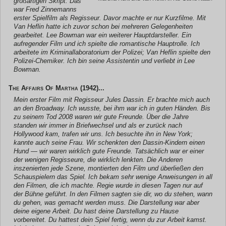
großartigen Skript. Das
war Fred Zinnemanns
erster Spielfilm als Regisseur. Davor machte er nur Kurzfilme. Mit
Van Heflin hatte ich zuvor schon bei mehreren Gelegenheiten
gearbeitet. Lee Bowman war ein weiterer Hauptdarsteller. Ein
aufregender Film und ich spielte die romantische Hauptrolle. Ich
arbeitete im Kriminallaboratorium der Polizei; Van Heflin spielte den
Polizei-Chemiker. Ich bin seine Assistentin und verliebt in Lee
Bowman.
The Affairs Of Martha
(1942)...
Mein erster Film mit Regisseur Jules Dassin. Er brachte mich auch
an den Broadway. Ich wusste, bei ihm war ich in guten Händen. Bis
zu seinem Tod 2008 waren wir gute Freunde. Über die Jahre
standen wir immer in Briefwechsel und als er zurück nach
Hollywood kam, trafen wir uns. Ich besuchte ihn in New York;
kannte auch seine Frau. Wir schenkten den Dassin-Kindern einen
Hund — wir waren wirklich gute Freunde. Tatsächlich war er einer
der wenigen Regisseure, die wirklich lenkten. Die Anderen
inszenierten jede Szene, montierten den Film und überließen den
Schauspielern das Spiel. Ich bekam sehr wenige Anweisungen in all
den Filmen, die ich machte. Regie wurde in diesen Tagen nur auf
der Bühne geführt. In den Filmen sagten sie dir, wo du stehen, wann
du gehen, was gemacht werden muss. Die Darstellung war aber
deine eigene Arbeit. Du hast deine Darstellung zu Hause
vorbereitet. Du hattest dein Spiel fertig, wenn du zur Arbeit kamst.