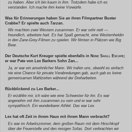
zu haben. Aber ich bin kaum in ihm. Trotzdem habe ich es
verstanden. Ich mache ihm keine Vorwürfe.
Was für Erinnerungen haben Sie an ihren Filmpartner Buster
Crabbe? Er spielte auch
Tarzan
.
Wir machten zwei Western zusammen. Er war sehr nett —
freundlich, arbeitete hart. Es hat Spaß gemacht, eine Westernheldin
in den Zane-Grey-Filmen zu spielen. Wir filmten in Plätzen wie Big
Bear.
Der Deutsche Kurt Kreuger spielte ebenfalls in
None Shall Escape
;
er war Pate von Lex Barkers Sohn Zan...
Ja, er war ein ansehnlicher Mann. Wir trafen uns, obwohl es einfach
nie eine Chance für private Verabredungen gab, auch gab es keine
gemeinsamen Mahlzeiten während der Dreharbeiten.
Rückblickend zu Lex Barker...
Er erzählte mir, ich wäre wie eine Schwester für ihn. Es war
angenehm mit ihm zusammen zu sein und er war sehr
sympathisch. Ein wunderbarer Athlet. Das war Lex.
Lex hat oft Zeit in ihrem Haus mit ihrem Mann verbracht?
Es war im Arbeitszimmer, dem großen Raum mit dem Hirschkopf
über der Feuerstelle und den riesigen Sofas. Dort verbrachten wir