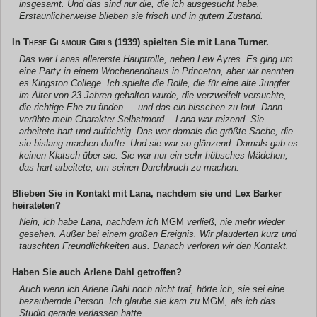
insgesamt. Und das sind nur die, die ich ausgesucht habe.
Erstaunlicherweise blieben sie frisch und in gutem Zustand.
In
These Glamour Girls
(1939) spielten Sie mit Lana Turner.
Das war Lanas allererste Hauptrolle, neben Lew Ayres. Es ging um
eine Party in einem Wochenendhaus in Princeton, aber wir nannten
es Kingston College. Ich spielte die Rolle, die für eine alte Jungfer
im Alter von 23 Jahren gehalten wurde, die verzweifelt versuchte,
die richtige Ehe zu finden — und das ein bisschen zu laut. Dann
verübte mein Charakter Selbstmord... Lana war reizend. Sie
arbeitete hart und aufrichtig. Das war damals die größte Sache, die
sie bislang machen durfte. Und sie war so glänzend. Damals gab es
keinen Klatsch über sie. Sie war nur ein sehr hübsches Mädchen,
das hart arbeitete, um seinen Durchbruch zu machen.
Blieben Sie in Kontakt mit Lana, nachdem sie und Lex Barker
heirateten?
Nein, ich habe Lana, nachdem ich
MGM
verließ, nie mehr wieder
gesehen. Außer bei einem großen Ereignis. Wir plauderten kurz und
tauschten Freundlichkeiten aus. Danach verloren wir den Kontakt.
Haben Sie auch Arlene Dahl getroffen?
Auch wenn ich Arlene Dahl noch nicht traf, hörte ich, sie sei eine
bezaubernde Person. Ich glaube sie kam zu
MGM
, als ich das
Studio gerade verlassen hatte.