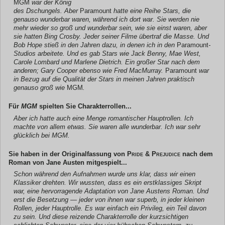
MGM
war der König
des Dschungels. Aber
Paramount
hatte eine Reihe Stars, die
genauso wunderbar waren, während ich dort war. Sie werden nie
mehr wieder so groß und wunderbar sein, wie sie einst waren, aber
sie hatten Bing Crosby. Jeder seiner Filme übertraf die Masse. Und
Bob Hope stieß in den Jahren dazu, in denen ich in den
Paramount
-
Studios arbeitete. Und es gab Stars wie Jack Benny, Mae West,
Carole Lombard und Marlene Dietrich. Ein großer Star nach dem
anderen; Gary Cooper ebenso wie Fred MacMurray.
Paramount
war
in Bezug auf die Qualität der Stars in meinen Jahren praktisch
genauso groß wie
MGM
.
Für
MGM
spielten Sie Charakterrollen...
Aber ich hatte auch eine Menge romantischer Hauptrollen. Ich
machte von allem etwas. Sie waren alle wunderbar. Ich war sehr
glücklich bei MGM.
Sie haben in der Originalfassung von
Pride & Prejudice
nach dem
Roman von Jane Austen mitgespielt...
Schon während den Aufnahmen wurde uns klar, dass wir einen
Klassiker drehten. Wir wussten, dass es ein erstklassiges Skript
war, eine hervorragende Adaptation von Jane Austens Roman. Und
erst die Besetzung — jeder von ihnen war superb, in jeder kleinen
Rollen, jeder Hauptrolle. Es war einfach ein Privileg, ein Teil davon
zu sein. Und diese reizende Charakterrolle der kurzsichtigen