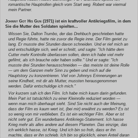
romantische Hauptrollen gleich vom Start weg. Robert war viermal
mein Partner.
Johnny Got His Gun
(1971) ist ein kraftvoller Antikriegsfilm, in dem
Sie die Mutter des Soldaten spielten...
Wissen Sie, Dalton Trumbo, der das Drehbuch geschrieben hatte
und Regie führte, hatte nie zuvor die Regie inne. Der Film geriet zu
lang. Er musste drei Stunden davon schneiden. Und er rief mich an
und entschuldigte sich, weil er schnitt, und sagte: "Ich hätte dem
Cutter mehr Kontrolle überlassen sollen, denn ich habe viel mehr
gefilmt, als ich brauche oder haben sollte." Und er sagte: "Ich
musste drei Stunden herausschneiden — das meiste ist deine Rolle
— um dem Ganzen mehr Sinn zu geben und mich auf die
Hauptstory zu konzentrieren. Viel von Johnnys Erinnerungen an
seine Kindheit, mit dir als Mutter, mussten herausgenommen
werden. Dafür entschuldige ich mich."
Vor kurzem sah ich den Film. Ich habe mich kaum darin gefunden.
Mein Part ist tatsächlich zu einer Kleinrolle reduziert worden —
wenn man mich überhaupt sieht. Sind Sie nicht auch der Meinung,
dass der Film es kaum wert ist, (bei mir) erwähnt zu werden? Es ist
so wenig von mir verblieben. Es ist ein wichtiger Film. Aber er ist
nicht sehr gut. Ein wunderbares Antikriegs-Statement. Ich hasse
Krieg mehr als alles andere auf diesem Planeten. Das einzige, das
ich wirklich hasse, ist Krieg. Und ich bin so froh, dass er ihn
machte, dass er ihn schrieb. Ich bin so glücklich, einen Anteil daran