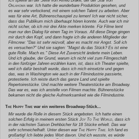
Ich spielte an der Seite von Alfred Drake, der der Star von
Oklahoma
war. Ich hatte die wunderbare Produktion gesehen, und
es war sehr verlockend, mit einem solchen Talent zu arbeiten. Aber
was für eine Art, Bühnenschauspiel zu lernen! Ich war nicht sicher,
dass das Publikum mich überhaupt hören konnte. Auch war ich mir
nicht sicher, ob ich mir drei Akte merken könnte. Für Filme lernt
man nur den Dialog für einen Tag im Voraus. All diese Dinge gingen
mir durch den Kopf, und dann fragte ich die anderen Mitglieder der
Filmcrew: "Das ist sehr reizvoll, aber es macht mir Angst. Soll ich
es versuchen?" Und sie sagten: "Magst du das Stück? Es ist eine
gute Rolle. Mach es." Diese Art Zuversicht änderte mein Leben.
Und ich glaube, der Grund, warum ich nicht viel zum Filmgeschäft
in den fünfziger Jahren erzählen kann, ist, dass ich Theater spielte,
weil ich dafür bestraft wurde, dass ich mich einsetzte und gegen
das, was in Washington wie auch in der Filmindustrie passierte,
protestierte. Ich reiste durch das ganze Land und spielte
Repertoirestücke. Und machte weitere Theaterstücke am Broadway.
Das war es, was ich anstelle von Filmen machte. Bühnenstücke
bekamen nicht die gleiche Aufmerksamkeit wie die Filmindustrie.
The Happy Time
war ein weiteres Broadway-Stück...
Mir wurde die Rolle in diesem Stück angeboten. Ich hatte einen
solchen Erfolg in meinem ersten Stück
Joy To The World
, dass ich
in der nächsten Saison Drehbücher für 18 Stücke erhielt. Das war
sehr schmeichelhaft. Unter diesen war
The Happy Time
. Ich fand es
großartig! Ich liebte jedes Wort davon. Und ich wusste, es würde