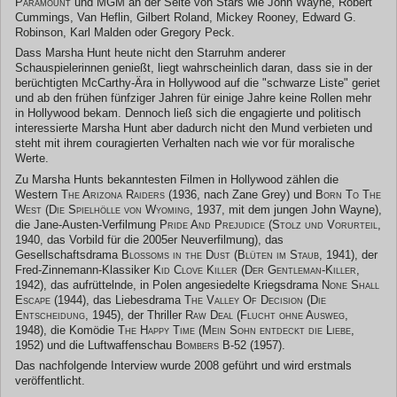
Paramount
und
MGM
an der Seite von Stars wie John Wayne, Robert
Cummings, Van Heflin, Gilbert Roland, Mickey Rooney, Edward G.
Robinson, Karl Malden oder Gregory Peck.
Dass Marsha Hunt heute nicht den Starruhm anderer
Schauspielerinnen genießt, liegt wahrscheinlich daran, dass sie in der
berüchtigten McCarthy-Ära in Hollywood auf die "schwarze Liste" geriet
und ab den frühen fünfziger Jahren für einige Jahre keine Rollen mehr
in Hollywood bekam. Dennoch ließ sich die engagierte und politisch
interessierte Marsha Hunt aber dadurch nicht den Mund verbieten und
steht mit ihrem couragierten Verhalten nach wie vor für moralische
Werte.
Zu Marsha Hunts bekanntesten Filmen in Hollywood zählen die
Western
The Arizona Raiders
(1936, nach Zane Grey) und
Born To The
West
(
Die Spielhölle von Wyoming
, 1937, mit dem jungen John Wayne),
die Jane-Austen-Verfilmung
Pride And Prejudice
(
Stolz und Vorurteil
,
1940, das Vorbild für die 2005er Neuverfilmung), das
Gesellschaftsdrama
Blossoms in the Dust
(
Blüten im Staub
, 1941), der
Fred-Zinnemann-Klassiker
Kid Clove Killer
(
Der Gentleman-Killer
,
1942), das aufrüttelnde, in Polen angesiedelte Kriegsdrama
None Shall
Escape
(1944), das Liebesdrama
The Valley Of Decision
(
Die
Entscheidung
, 1945), der Thriller
Raw Deal
(
Flucht ohne Ausweg
,
1948), die Komödie
The Happy Time
(
Mein Sohn entdeckt die Liebe
,
1952) und die Luftwaffenschau
Bombers B-52
(1957).
Das nachfolgende Interview wurde 2008 geführt und wird erstmals
veröffentlicht.