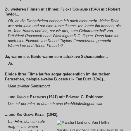
Zu weiteren Filmen mit Ihnen:
Flight Command
(1940) mit Robert
Taylor...
Oh, an die Dreharbeiten erinnere ich mich nicht mehr. Meine Rolle
war sehr klein und nur eine kurze Szene. Ich lernte ihn kennen, als
er, Jean Harlow und ich, nur wir drei, zum Geburtstagsball von
Präsident Roosevelt nach Washington D.C. flogen. Dann habe ich
noch eine Episode von Robert Taylors Fernsehserie gemacht.
Waren Lex und Robert Freunde?
Ja, waren sie. Beide waren sehr attraktive Schauspieler...
Ja.
Einige Ihrer Filme laufen sogar gelegentlich im deutschen
Fernsehen, beispielsweise
Blossoms In The Dust
(1941)...
Mein zweiter Selbstmord.
...und
Unholy Partners
(1941) mit Edward G. Robinson...
Das ist der Film, in dem ich eine Nachtklubsängerin war.
...und
Kid Glove Killer
(1942).
Ein Film, den ich sehr
mag — mit einem
Marsha Hunt und Van Heflin in
Kid Glove Killer