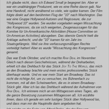
Ich glaube nicht, dass ich Edward Small je begegnet bin. Aber er
war ein unabhängiger Produzent, wie es eine Reihe davon gab. Nur
eine Handvoll, nicht annähernd so viele, wie später kamen. Der Film
folgte direkt auf den berühmten Flug der "10" nach Washington. Das
war eine Gruppe Hollywood-Autoren und Regisseure, die zur
"Hollywood 10" wurden. Sie wurden vorgeladen wegen Missachtung
des Kongresses, da sie sich weigerten, Zeugenaussagen für das
Komitee für Un-Amerikanische Aktivitäten (House Committee on
Un-American Activities) abzugeben. Das oberste Gericht hielt die
Anklage aufrecht, und die "10" kamen für ein Jahr ins
Staatsgefängnis. Weil sie ihre verfassungsmäßigen Rechte
verteidigt hatten! Aber es wurde "Missachtung des Kongresses"
genannt.
Das war Ende Oktober, und ich machte
Raw Deal
im November.
Gleich nach diesen Geschehnissen, während der Dreharbeiten,
erhielt ich das Drehbuch für das Stück
Joy To The World
, das mich
an den Broadway brachte und mein erstes professionelles Stück
überhaupt wurde. Und es war mein Start am Broadway. Das ist
nicht die richtige Art, um zu versuchen, ins Bühnenfach zu
kommen, mit all den Scheinwerfern, die es in einem Broadway-
Stück gibt. Aber ich las das Drehbuch während der Aufnahmen von
Raw Deal
. Ich erinnere mich an ein Mittagessen eines Tages, als
die ganze Besetzung zusammen Mittagessen aß. Ich erzählte
ihnen, dass ich gerade ein sehr lustiges Stück über Hollywood las,
und dass man mir die Hauptrolle darin angeboten hat.