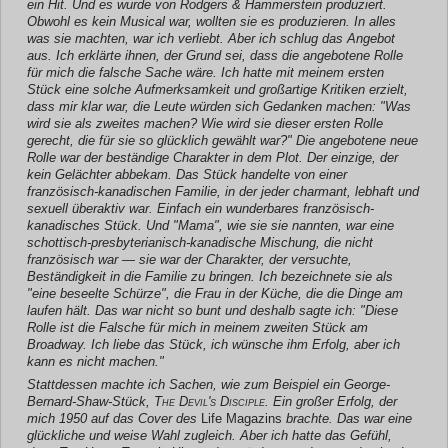
ein Hit. Und es wurde von Rodgers & Hammerstein produziert.
Obwohl es kein Musical war, wollten sie es produzieren. In alles
was sie machten, war ich verliebt. Aber ich schlug das Angebot
aus. Ich erklärte ihnen, der Grund sei, dass die angebotene Rolle
für mich die falsche Sache wäre. Ich hatte mit meinem ersten
Stück eine solche Aufmerksamkeit und großartige Kritiken erzielt,
dass mir klar war, die Leute würden sich Gedanken machen: "Was
wird sie als zweites machen? Wie wird sie dieser ersten Rolle
gerecht, die für sie so glücklich gewählt war?" Die angebotene neue
Rolle war der beständige Charakter in dem Plot. Der einzige, der
kein Gelächter abbekam. Das Stück handelte von einer
französisch-kanadischen Familie, in der jeder charmant, lebhaft und
sexuell überaktiv war. Einfach ein wunderbares französisch-
kanadisches Stück. Und "Mama", wie sie sie nannten, war eine
schottisch-presbyterianisch-kanadische Mischung, die nicht
französisch war — sie war der Charakter, der versuchte,
Beständigkeit in die Familie zu bringen. Ich bezeichnete sie als
"eine beseelte Schürze", die Frau in der Küche, die die Dinge am
laufen hält. Das war nicht so bunt und deshalb sagte ich: "Diese
Rolle ist die Falsche für mich in meinem zweiten Stück am
Broadway. Ich liebe das Stück, ich wünsche ihm Erfolg, aber ich
kann es nicht machen."
Stattdessen machte ich Sachen, wie zum Beispiel ein George-
Bernard-Shaw-Stück,
The Devil's Disciple
. Ein großer Erfolg, der
mich 1950 auf das Cover des
Life Magazins
brachte. Das war eine
glückliche und weise Wahl zugleich. Aber ich hatte das Gefühl,