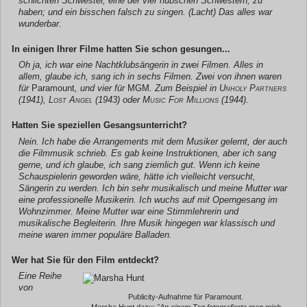
schlichten Schwester, eine der vier hübschen Schwestern, zu
haben; und ein bisschen falsch zu singen. (Lacht) Das alles war
wunderbar.
In einigen Ihrer Filme hatten Sie schon gesungen...
Oh ja, ich war eine Nachtklubsängerin in zwei Filmen. Alles in
allem, glaube ich, sang ich in sechs Filmen. Zwei von ihnen waren
für
Paramount
, und vier für
MGM
. Zum Beispiel in
Unholy Partners
(1941),
Lost Angel
(1943) oder
Music For Millions
(1944).
Hatten Sie speziellen Gesangsunterricht?
Nein. Ich habe die Arrangements mit dem Musiker gelernt, der auch
die Filmmusik schrieb. Es gab keine Instruktionen, aber ich sang
gerne, und ich glaube, ich sang ziemlich gut. Wenn ich keine
Schauspielerin geworden wäre, hätte ich vielleicht versucht,
Sängerin zu werden. Ich bin sehr musikalisch und meine Mutter war
eine professionelle Musikerin. Ich wuchs auf mit Operngesang im
Wohnzimmer. Meine Mutter war eine Stimmlehrerin und
musikalische Begleiterin. Ihre Musik hingegen war klassisch und
meine waren immer populäre Balladen.
Wer hat Sie für den Film entdeckt?
Eine Reihe
von
Publicity-Aufnahme für Paramount.
Marsha Hunt dazu:
"An einem Tag fotografierte man mich