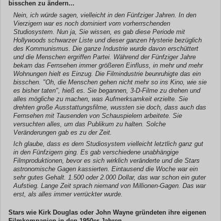
bisschen zu ändern...
Nein, ich würde sagen, vielleicht in den Fünfziger Jahren. In den
Vierzigern war es noch dominiert vom vorherrschenden
Studiosystem. Nun ja, Sie wissen, es gab diese Periode mit
Hollywoods schwarzer Liste und dieser ganzen Hysterie bezüglich
des Kommunismus. Die ganze Industrie wurde davon erschüttert
und die Menschen ergriffen Partei. Während der Fünfziger Jahre
bekam das Fernsehen immer größeren Einfluss, in mehr und mehr
Wohnungen hielt es Einzug. Die Filmindustrie beunruhigte das ein
bisschen. "Oh, die Menschen gehen nicht mehr so ins Kino, wie sie
es bisher taten", hieß es. Sie begannen, 3-D-Filme zu drehen und
alles mögliche zu machen, was Aufmerksamkeit erzielte. Sie
drehten große Ausstattungsfilme, wussten sie doch, dass auch das
Fernsehen mit Tausenden von Schauspielern arbeitete. Sie
versuchten alles, um das Publikum zu halten. Solche
Veränderungen gab es zu der Zeit.
Ich glaube, dass es dem Studiosystem vielleicht letztlich ganz gut
in den Fünfzigern ging. Es gab verschiedene unabhängige
Filmproduktionen, bevor es sich wirklich veränderte und die Stars
astronomische Gagen kassierten. Eintausend die Woche war ein
sehr gutes Gehalt. 1.500 oder 2.000 Dollar, das war schon ein guter
Aufstieg. Lange Zeit sprach niemand von Millionen-Gagen. Das war
erst, als alles immer verrückter wurde.
Stars wie Kirk Douglas oder John Wayne gründeten ihre eigenen
Filmkompanien in den 1950er Jahren.