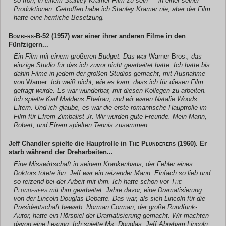
so froh, in einem Stanley-Kramer-Film zu sein — in einer seiner
Produktionen. Getroffen habe ich Stanley Kramer nie, aber der Film
hatte eine herrliche Besetzung.
Bombers-B-52
(1957) war einer ihrer anderen Filme in den
Fünfzigern...
Ein Film mit einem größeren Budget. Das war
Warner Bros.
, das
einzige Studio für das ich zuvor nicht gearbeitet hatte. Ich hatte bis
dahin Filme in jedem der großen Studios gemacht, mit Ausnahme
von
Warner
. Ich weiß nicht, wie es kam, dass ich für diesen Film
gefragt wurde. Es war wunderbar, mit diesen Kollegen zu arbeiten.
Ich spielte Karl Maldens Ehefrau, und wir waren Natalie Woods
Eltern. Und ich glaube, es war die erste romantische Hauptrolle im
Film für Efrem Zimbalist Jr. Wir wurden gute Freunde. Mein Mann,
Robert, und Efrem spielten Tennis zusammen.
Jeff Chandler spielte die Hauptrolle in
The Plunderers
(1960). Er
starb während der Dreharbeiten...
Eine Misswirtschaft in seinem Krankenhaus, der Fehler eines
Doktors tötete ihn. Jeff war ein reizender Mann. Einfach so lieb und
so reizend bei der Arbeit mit ihm. Ich hatte schon vor
The
Plunderers
mit ihm gearbeitet. Jahre davor, eine Dramatisierung
von der Lincoln-Douglas-Debatte. Das war, als sich Lincoln für die
Präsidentschaft bewarb. Norman Corman, der große Rundfunk-
Autor, hatte ein Hörspiel der Dramatisierung gemacht. Wir machten
davon eine Lesung. Ich spielte Ms. Douglas, Jeff Abraham Lincoln.