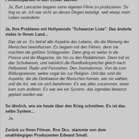
Ja, Burt Lancaster begann seine eigenen Filme zu produzieren. So
fing es an. Ich war nicht an diesen Dingen beteiligt, weil etwas mein
Leben veränderte.
Ja, Ihre Probleme mit Hollywoods "Schwarzer Liste". Das änderte
vieles in Ihrem Land...
Das tat es. Es betraf alle Aspekte des Lebens, die die Meinung der
Menschen beeinflussen. Es begann mit den Filmen, denn sie
machten die größten Schlagzeilen. Dann ging es weiter in die
Presse und die Magazine, bis hin zu den Redaktionen. Dann traf es
das Schulwesen, und natürlich die Rundfunksprecher gleich nach
Hollywood, Radio und Fernsehen. Den Journalismus. Von da zum
Bildungswesen, weiter sogar bis zur Religion. Und das sind die
Aspekte, die die Denkweise der Menschen formen, wie sie wählen,
und die Art, wie sie sich benehmen. Es war alles zusammen, eines
kam zum anderen. Es war wie ein System, das irgendwo bewusst
geplant worden war.
So ähnlich, wie sie heute über den Krieg schreiben. Es ist das
selbe System...
Ja.
Zurück zu Ihren Filmen.
Raw Deal
stammte von dem
unabhängigen Produzenten Edward Small.