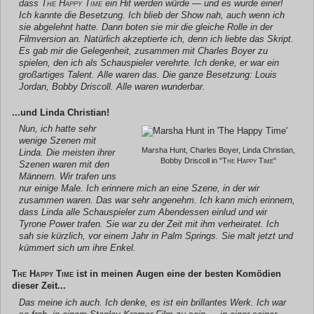
dass
The Happy Time
ein Hit werden würde — und es wurde einer!
Ich kannte die Besetzung. Ich blieb der Show nah, auch wenn ich
sie abgelehnt hatte. Dann boten sie mir die gleiche Rolle in der
Filmversion an. Natürlich akzeptierte ich, denn ich liebte das Skript.
Es gab mir die Gelegenheit, zusammen mit Charles Boyer zu
spielen, den ich als Schauspieler verehrte. Ich denke, er war ein
großartiges Talent. Alle waren das. Die ganze Besetzung: Louis
Jordan, Bobby Driscoll. Alle waren wunderbar.
...und Linda Christian!
Nun, ich hatte sehr
wenige Szenen mit
Marsha Hunt, Charles Boyer, Linda Christian,
Linda. Die meisten ihrer
Bobby Driscoll in "
The Happy Time
"
Szenen waren mit den
Männern. Wir trafen uns
nur einige Male. Ich erinnere mich an eine Szene, in der wir
zusammen waren. Das war sehr angenehm. Ich kann mich erinnern,
dass Linda alle Schauspieler zum Abendessen einlud und wir
Tyrone Power trafen. Sie war zu der Zeit mit ihm verheiratet. Ich
sah sie kürzlich, vor einem Jahr in Palm Springs. Sie malt jetzt und
kümmert sich um ihre Enkel.
The Happy Time
ist in meinen Augen eine der besten Komödien
dieser Zeit...
Das meine ich auch. Ich denke, es ist ein brillantes Werk. Ich war