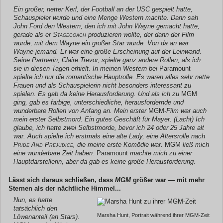
Ein großer, netter Kerl, der Football an der USC gespielt hatte,
Schauspieler wurde und eine Menge Western machte. Dann sah
John Ford den Western, den ich mit John Wayne gemacht hatte,
gerade als er
Stagecoach
produzieren wollte, der dann der Film
wurde, mit dem Wayne ein großer Star wurde. Von da an war
Wayne jemand. Er war eine große Erscheinung auf der Leinwand.
Seine Partnerin, Claire Trevor, spielte ganz andere Rollen, als ich
sie in diesen Tagen erhielt. In meinen Western bei
Paramount
spielte ich nur die romantische Hauptrolle. Es waren alles sehr nette
Frauen und als Schauspielerin nicht besonders interessant zu
spielen. Es gab da keine Herausforderung. Und als ich zu
MGM
ging, gab es farbige, unterschiedliche, herausfordernde und
wunderbare Rollen von Anfang an. Mein erster
MGM
-Film war auch
mein erster Selbstmord. Ein gutes Geschäft für Mayer. (Lacht) Ich
glaube, ich hatte zwei Selbstmorde, bevor ich 24 oder 25 Jahre alt
war. Auch spielte ich erstmals eine alte Lady, eine Altersrolle nach
Pride And Prejudice
, die meine erste Komödie war.
MGM
ließ mich
eine wunderbare Zeit haben.
Paramount
machte mich zu einer
Hauptdarstellerin, aber da gab es keine große Herausforderung.
Lässt sich daraus schließen, dass
MGM
größer war — mit mehr
Sternen als der nächtliche Himmel...
Nun, es hatte
tatsächlich den
Marsha Hunt, Portrait während ihrer MGM-Zeit
Löwenanteil (an Stars).