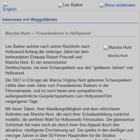
Interviews mit Weggefährten
Marsha Hunt — Freundeskreis in Hollywood
Lex Barker wohnte nach seiner Rückkehr nach
Hollywood Anfang der siebziger Jahre bei dem
Marsha Hunt
befreundeten Ehepaar Robert Presnell und
Marsha Hunt. Er ein renommierter
Drehbuchautor, sie eine Schauspielerin aus den "goldenen Jahren" von
Hollywood.
Die 1917 in Chicago als Marcia Virginia Hunt geborene Schauspielerin
zählte über viele Jahre zum Freundeskreis Barkers in der
Filmmetropole, und ist noch heute eine sympathische,
außergewöhnliche Gesprächspartnerin zum Hollywood-Film
vergangener Tage.
Mit ihrem Talent, ihrer Wandlungsfähigkeit und dem stilsicheren
Auftreten war Marsha Hunt, die nach ihrer Schulausbildung zunächst
modelte, die perfekte Wahl für Hollywoods Filmstudios. Die glamouröse
Schönheit fiel mehr noch als durch ihren Sex-Appeal durch ihre
attraktive, intelligente Erscheinung auf. Sie spielte in den dreißiger und
vierziger Jahren in über 50 Filmen Hauptrollen für die Studios