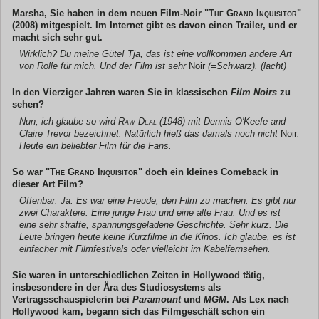
Marsha, Sie haben in dem neuen Film-Noir "
The Grand Inquisitor
"
(2008) mitgespielt. Im Internet gibt es davon einen Trailer, und er
macht sich sehr gut.
Wirklich? Du meine Güte! Tja, das ist eine vollkommen andere Art
von Rolle für mich. Und der Film ist sehr
Noir
(=Schwarz). (lacht)
In den Vierziger Jahren waren Sie in klassischen
Film Noirs
zu
sehen?
Nun, ich glaube so wird
Raw Deal
(1948) mit Dennis O'Keefe and
Claire Trevor bezeichnet. Natürlich hieß das damals noch nicht
Noir
.
Heute ein beliebter Film für die Fans.
So war "
The Grand Inquisitor
" doch ein kleines Comeback in
dieser Art Film?
Offenbar. Ja. Es war eine Freude, den Film zu machen. Es gibt nur
zwei Charaktere. Eine junge Frau und eine alte Frau. Und es ist
eine sehr straffe, spannungsgeladene Geschichte. Sehr kurz. Die
Leute bringen heute keine Kurzfilme in die Kinos. Ich glaube, es ist
einfacher mit Filmfestivals oder vielleicht im Kabelfernsehen.
Sie waren in unterschiedlichen Zeiten in Hollywood tätig,
insbesondere in der Ära des Studiosystems als
Vertragsschauspielerin bei
Paramount
und
MGM
. Als Lex nach
Hollywood kam, begann sich das Filmgeschäft schon ein