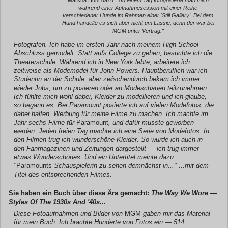
während einer Aufnahmesession mit einer Reihe
verschiedener Hunde im Rahmen einer 'Still Gallery'. Bei dem
Hund handelte es sich aber nicht um Lassie, denn der war bei
MGM unter Vertrag."
Fotografen. Ich habe im ersten Jahr nach meinem High-School-
Abschluss gemodelt. Statt aufs College zu gehen, besuchte ich die
Theaterschule. Während ich in New York lebte, arbeitete ich
zeitweise als Modemodel für John Powers. Hauptberuflich war ich
Studentin an der Schule, aber zwischendurch bekam ich immer
wieder Jobs, um zu posieren oder an Modeschauen teilzunehmen.
Ich fühlte mich wohl dabei, Kleider zu modellieren und ich glaube,
so begann es. Bei Paramount posierte ich auf vielen Modefotos, die
dabei halfen, Werbung für meine Filme zu machen. Ich machte im
Jahr sechs Filme für
Paramount
, und dafür musste geworben
werden. Jeden freien Tag machte ich eine Serie von Modefotos. In
den Filmen trug ich wunderschöne Kleider. So wurde ich auch in
den Fanmagazinen und Zeitungen dargestellt — ich trug immer
etwas Wunderschönes. Und ein Untertitel meinte dazu:
"
Paramounts
Schauspielerin zu sehen demnächst in..." ...mit dem
Titel des entsprechenden Filmes.
Sie haben ein Buch über diese Ära gemacht:
The Way We Wore —
Styles Of The 1930s And '40s
...
Diese Fotoaufnahmen und Bilder von
MGM
gaben mir das Material
für mein Buch. Ich brachte Hunderte von Fotos ein — 514