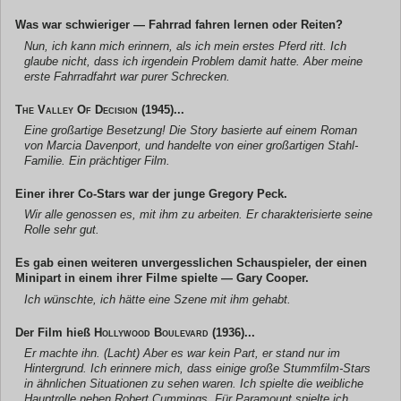
Was war schwieriger — Fahrrad fahren lernen oder Reiten?
Nun, ich kann mich erinnern, als ich mein erstes Pferd ritt. Ich
glaube nicht, dass ich irgendein Problem damit hatte. Aber meine
erste Fahrradfahrt war purer Schrecken.
The Valley Of Decision
(1945)...
Eine großartige Besetzung! Die Story basierte auf einem Roman
von Marcia Davenport, und handelte von einer großartigen Stahl-
Familie. Ein prächtiger Film.
Einer ihrer Co-Stars war der junge Gregory Peck.
Wir alle genossen es, mit ihm zu arbeiten. Er charakterisierte seine
Rolle sehr gut.
Es gab einen weiteren unvergesslichen Schauspieler, der einen
Minipart in einem ihrer Filme spielte — Gary Cooper.
Ich wünschte, ich hätte eine Szene mit ihm gehabt.
Der Film hieß
Hollywood Boulevard
(1936)...
Er machte ihn. (Lacht) Aber es war kein Part, er stand nur im
Hintergrund. Ich erinnere mich, dass einige große Stummfilm-Stars
in ähnlichen Situationen zu sehen waren. Ich spielte die weibliche
Hauptrolle neben Robert Cummings. Für Paramount spielte ich