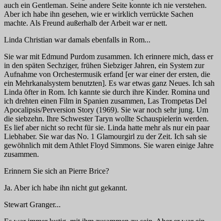
auch ein Gentleman. Seine andere Seite konnte ich nie verstehen.
Aber ich habe ihn gesehen, wie er wirklich verrückte Sachen
machte. Als Freund außerhalb der Arbeit war er nett.
Linda Christian war damals ebenfalls in Rom...
Sie war mit Edmund Purdom zusammen. Ich erinnere mich, dass er
in den späten Sechziger, frühen Siebziger Jahren, ein System zur
Aufnahme von Orchestermusik erfand [er war einer der ersten, die
ein Mehrkanalsystem benutzten]. Es war etwas ganz Neues. Ich sah
Linda öfter in Rom. Ich kannte sie durch ihre Kinder. Romina und
ich drehten einen Film in Spanien zusammen,
Las Trompetas Del
Apocalipsis/Perversion Story
(1969). Sie war noch sehr jung. Um
die siebzehn. Ihre Schwester Taryn wollte Schauspielerin werden.
Es lief aber nicht so recht für sie. Linda hatte mehr als nur ein paar
Liebhaber. Sie war das No. 1 Glamourgirl zu der Zeit. Ich sah sie
gewöhnlich mit dem Athlet Floyd Simmons. Sie waren einige Jahre
zusammen.
Erinnern Sie sich an Pierre Brice?
Ja. Aber ich habe ihn nicht gut gekannt.
Stewart Granger...