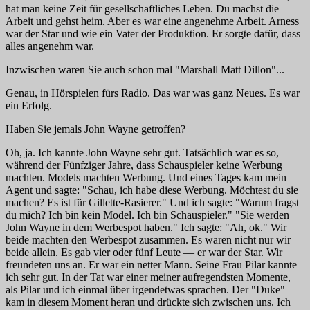
hat man keine Zeit für gesellschaftliches Leben. Du machst die
Arbeit und gehst heim. Aber es war eine angenehme Arbeit. Arness
war der Star und wie ein Vater der Produktion. Er sorgte dafür, dass
alles angenehm war.
Inzwischen waren Sie auch schon mal "Marshall Matt Dillon"...
Genau, in Hörspielen fürs Radio. Das war was ganz Neues. Es war
ein Erfolg.
Haben Sie jemals John Wayne getroffen?
Oh, ja. Ich kannte John Wayne sehr gut. Tatsächlich war es so,
während der Fünfziger Jahre, dass Schauspieler keine Werbung
machten. Models machten Werbung. Und eines Tages kam mein
Agent und sagte: "Schau, ich habe diese Werbung. Möchtest du sie
machen? Es ist für Gillette-Rasierer." Und ich sagte: "Warum fragst
du mich? Ich bin kein Model. Ich bin Schauspieler." "Sie werden
John Wayne in dem Werbespot haben." Ich sagte: "Ah, ok." Wir
beide machten den Werbespot zusammen. Es waren nicht nur wir
beide allein. Es gab vier oder fünf Leute — er war der Star. Wir
freundeten uns an. Er war ein netter Mann. Seine Frau Pilar kannte
ich sehr gut. In der Tat war einer meiner aufregendsten Momente,
als Pilar und ich einmal über irgendetwas sprachen. Der "Duke"
kam in diesem Moment heran und drückte sich zwischen uns. Ich