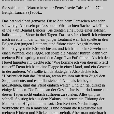
Sie spielten mit Warren in seiner Fernsehserie
Tales of the 77th
Bengal Lancers
(1956)...
Das hat viel Spaß gemacht. Diese Zeit beim Fernsehen war sehr
schwierig. Aber sehr professionell. Wir machten Sachen wie
Tales
of the 77th Bengal Lancers
. Sie drehten eine Folge einer solchen
halbstündigen Show in drei Tagen. Das ist sehr schnell. Ich erinnere
mich an eine, in der ich ein junger Leutnant war. Ich spielte in drei
Folgen den jungen Leutnant, und führte einen Angriff meiner
Männer gegen die Bösewichte an, und ich hatte mein Gewehr und
einen Wimpel, die Flagge. Ich sollte die Männer führen, dann von
meinem Pferd springen und den Angriff zu Fuß führen. Als ich den
Hügel hinunter ritt, dachte ich: "Wie komme ich von diesem Pferd
runter?" Denn ich hatte eine Flagge in einer Hand, und ein Gewehr
in der anderen. Wie sollte ich da absteigen? Also dachte ich:
"Hoffentlich hält das Pferd an, wenn ich ihm mit dem Zügel den
Stopp andeute, und es bleibt stehen." Nun, als ich begann
abzusteigen, ging das Pferd einfach weiter. Und ich fiel direkt in
einige Kakteen. Die Pointe an der Geschichte ist — du konntest in
diesen Tagen nicht einfach aufhören zu spielen. Alles ging so
schnell. So stieg ich aus dem Kaktus und setzte die Führung der
Männer den Hügel hinunter fort. Den Rest des Nachmittags
verbrachte ich im Krankenhaus und bekam die Kaktusteile aus
meinem Hintern und Rücken herausgeholt. Aber man unterbrach