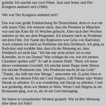
gedreht. Ich machte nur zwei Filme.
Jack und Jenny
und
Der
Kongress amüsiert sich
(1966).
Wie war
Der Kongress amüsiert sich
?
Das war eine große Enttäuschung für Deutschland, denn es war ein
sehr teurer Film. Ich erinnere mich, dass die Premiere in München
war und das Kino für 16 Wochen gebucht. Aber nach drei Wochen
nahmen sie ihn aus dem Programm. Ich erinnere mich an Probleme
mit dem Film. Der Name des Regisseurs war Géza von Radványi.
Auch erinnere ich mich an Probleme mit dem Drehbuch. Ich ging zu
Radványi und erzählte ihm, dass ich der Meinung sei, dass
Drehbuch sei nicht klar. "Ich bin mir nicht sicher: Ist es eine
Komödie, ist es ein Drama? Was schlägst du vor, wie ich meinen
Charakter spielen soll?" Er saß in seinem Stuhl: "Brett, ich hasse
dieses verdammte Geschäft. Ich möchte keine Regie mehr führen.
Ich möchte Produzent sein. Der Produzent macht all das Geld."
"Danke, das hilft mir eine Menge," antwortete ich. (Lacht) Aber es
war toll, bei diesem Film mit Curd Jürgens, Lilli Palmer oder Walter
Slezak zu arbeiten. Es war wunderbar, mit Slezak zu arbeiten. Curd
war großartig, denn wir filmten in Wien. Wenn Curd Jürgens in ein
Restaurant ging, war es, als ob ein Gott hineinging.
Sie haben in europäischen Western gespielt. Wie ist Ihre Meinung
über diese Art Film?