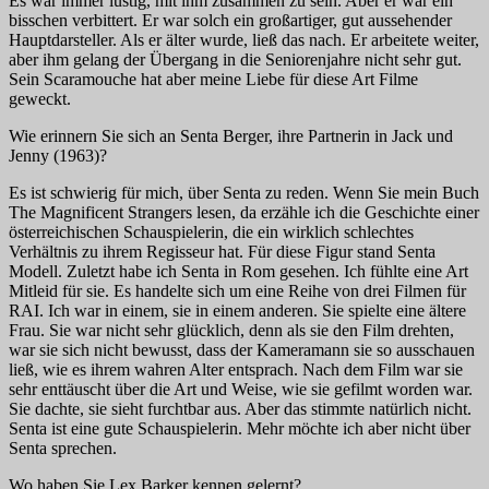
Es war immer lustig, mit ihm zusammen zu sein. Aber er war ein
bisschen verbittert. Er war solch ein großartiger, gut aussehender
Hauptdarsteller. Als er älter wurde, ließ das nach. Er arbeitete weiter,
aber ihm gelang der Übergang in die Seniorenjahre nicht sehr gut.
Sein Scaramouche hat aber meine Liebe für diese Art Filme
geweckt.
Wie erinnern Sie sich an Senta Berger, ihre Partnerin in
Jack und
Jenny
(1963)?
Es ist schwierig für mich, über Senta zu reden. Wenn Sie mein Buch
The Magnificent Strangers
lesen, da erzähle ich die Geschichte einer
österreichischen Schauspielerin, die ein wirklich schlechtes
Verhältnis zu ihrem Regisseur hat. Für diese Figur stand Senta
Modell. Zuletzt habe ich Senta in Rom gesehen. Ich fühlte eine Art
Mitleid für sie. Es handelte sich um eine Reihe von drei Filmen für
RAI. Ich war in einem, sie in einem anderen. Sie spielte eine ältere
Frau. Sie war nicht sehr glücklich, denn als sie den Film drehten,
war sie sich nicht bewusst, dass der Kameramann sie so ausschauen
ließ, wie es ihrem wahren Alter entsprach. Nach dem Film war sie
sehr enttäuscht über die Art und Weise, wie sie gefilmt worden war.
Sie dachte, sie sieht furchtbar aus. Aber das stimmte natürlich nicht.
Senta ist eine gute Schauspielerin. Mehr möchte ich aber nicht über
Senta sprechen.
Wo haben Sie Lex Barker kennen gelernt?