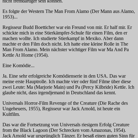
nicht fremdartiger sein können.
Es folgte der Western
The Man From Alamo (Der Mann aus Alamo,
1953)...
Regisseur Budd Boetticher war ein Freund von mir. Er half mir. Er
schickte mich in eine Stierkämpfer-Schule für einen Film, den er
machen wollte. Ich studierte Stierkampf in Mexiko. Aber dann
machte er den Film doch nicht. Ich hatte eine kleine Rolle in
The
Man From Alamo
. Mein nächster wichtiger Film war
Ma And Pa
Kettle At Home
(1954).
Eine Komödie...
Ja. Eine sehr erfolgreiche Komödienserie in den USA. Das war
meine erste Hauptrolle. Ich machte vier oder fünf Filme über diese
zwei Leute:
Ma
(Marjorie Main) und
Pa
(Percy Kilbride) Kettle. Ich
glaube nicht, dass irgendjemand in Deutschland das kennt.
Universals
Horror-Film
Revenge of the Creature (Die Rache des
Ungeheuers,
1955), Regisseur war Jack Arnold, ist heute ein
Kultfilm.
Das war die Fortsetzung von
Universals
riesigem Erfolg
Creature
from the Black Lagoon (Der Schrecken vom Amazonas,
1954).
Jack Arnold war ursprünglich Tänzer. Er besaß einen guten Sinn für