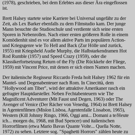
(1978), geschrieben, bei dem Erlebtes aus dieser Ära eingeflossen
ist.
Brett Halsey startete seine Karriere bei
Universal
ungefähr zu der
Zeit, als Lex Barker ebenfalls zu dem Filmstudio kam. Der junge
Mann besuchte die Studioschule und verdiente sich seine ersten
Sporen in Nebenrollen. Nach einer ersten größeren Rolle in einem
Komödienhit sind es vor allem aktive Parts im populären Action-
und Kriegsgenre wie
To Hell and Back (Zur Hölle und zurück,
1955) mit Kriegsheld Audie Murphy, die Halbstarkendramen
Hot
Rod Rumble
(1957) und
Speed Crazy
(1959), oder die
Klassikerfortsetzung
Return of the Fly (Die Rückkehr der Fliege,
1959) mit Vincent Price, mit denen er sich einen Namen machen.
Der italienische Regisseur Riccardo Freda holt Halsey 1962 für ein
Mantel- und Degenabenteuer nach Rom. In Cinecittà, dem
"Hollywood am Tiber", wird der attraktive Amerikaner rasch ein
gefragter Hauptdarsteller. Neben Fechtabenteuern wie
The
Magnificent Adventurer (Mit Faust und Degen,
1963) oder
The
Avenger of Venice (Der Rächer von Venedig,
1964) ist Brett Halsey
in Agentenfilmen (
Misíon Lisboa, Agentenfalle Lissabon,
1965),
Western (
Kill Johnny Ringo
, 1966,
Oggi ami... Domani a te/Heute
ich... morgen du,
1968, mit Bud Spencer) und italienischen
Horrorfilmen (etwa Mario Bavas
Quante Volte... Quella Notte,
1972) zu sehen. Letztere sog. "Spaghetti Horrors" zählen heute zu