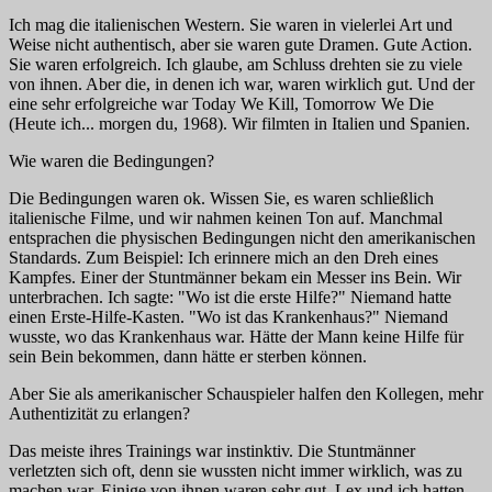
Ich mag die italienischen Western. Sie waren in vielerlei Art und
Weise nicht authentisch, aber sie waren gute Dramen. Gute Action.
Sie waren erfolgreich. Ich glaube, am Schluss drehten sie zu viele
von ihnen. Aber die, in denen ich war, waren wirklich gut. Und der
eine sehr erfolgreiche war
Today We Kill, Tomorrow We Die
(Heute ich... morgen du,
1968). Wir filmten in Italien und Spanien.
Wie waren die Bedingungen?
Die Bedingungen waren ok. Wissen Sie, es waren schließlich
italienische Filme, und wir nahmen keinen Ton auf. Manchmal
entsprachen die physischen Bedingungen nicht den amerikanischen
Standards. Zum Beispiel: Ich erinnere mich an den Dreh eines
Kampfes. Einer der Stuntmänner bekam ein Messer ins Bein. Wir
unterbrachen. Ich sagte: "Wo ist die erste Hilfe?" Niemand hatte
einen Erste-Hilfe-Kasten. "Wo ist das Krankenhaus?" Niemand
wusste, wo das Krankenhaus war. Hätte der Mann keine Hilfe für
sein Bein bekommen, dann hätte er sterben können.
Aber Sie als amerikanischer Schauspieler halfen den Kollegen, mehr
Authentizität zu erlangen?
Das meiste ihres Trainings war instinktiv. Die Stuntmänner
verletzten sich oft, denn sie wussten nicht immer wirklich, was zu
machen war. Einige von ihnen waren sehr gut. Lex und ich hatten