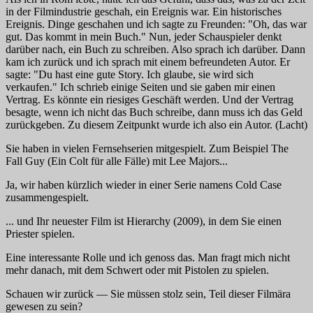
in der Filmindustrie geschah, ein Ereignis war. Ein historisches
Ereignis. Dinge geschahen und ich sagte zu Freunden: "Oh, das war
gut. Das kommt in mein Buch." Nun, jeder Schauspieler denkt
darüber nach, ein Buch zu schreiben. Also sprach ich darüber. Dann
kam ich zurück und ich sprach mit einem befreundeten Autor. Er
sagte: "Du hast eine gute Story. Ich glaube, sie wird sich
verkaufen." Ich schrieb einige Seiten und sie gaben mir einen
Vertrag. Es könnte ein riesiges Geschäft werden. Und der Vertrag
besagte, wenn ich nicht das Buch schreibe, dann muss ich das Geld
zurückgeben. Zu diesem Zeitpunkt wurde ich also ein Autor. (Lacht)
Sie haben in vielen Fernsehserien mitgespielt. Zum Beispiel
The
Fall Guy (Ein Colt für alle Fälle)
mit Lee Majors...
Ja, wir haben kürzlich wieder in einer Serie namens
Cold Case
zusammengespielt.
... und Ihr neuester Film ist
Hierarchy
(2009), in dem Sie einen
Priester spielen.
Eine interessante Rolle und ich genoss das. Man fragt mich nicht
mehr danach, mit dem Schwert oder mit Pistolen zu spielen.
Schauen wir zurück — Sie müssen stolz sein, Teil dieser Filmära
gewesen zu sein?