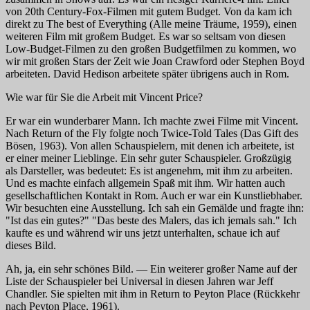
von
20th Century-Fox
-Filmen mit gutem Budget. Von da kam ich
direkt zu
The best of Everything (Alle meine Träume,
1959), einen
weiteren Film mit großem Budget. Es war so seltsam von diesen
Low-Budget-Filmen zu den großen Budgetfilmen zu kommen, wo
wir mit großen Stars der Zeit wie Joan Crawford oder Stephen Boyd
arbeiteten. David Hedison arbeitete später übrigens auch in Rom.
Wie war für Sie die Arbeit mit Vincent Price?
Er war ein wunderbarer Mann. Ich machte zwei Filme mit Vincent.
Nach
Return of the Fly
folgte noch
Twice-Told Tales (Das Gift des
Bösen,
1963). Von allen Schauspielern, mit denen ich arbeitete, ist
er einer meiner Lieblinge. Ein sehr guter Schauspieler. Großzügig
als Darsteller, was bedeutet: Es ist angenehm, mit ihm zu arbeiten.
Und es machte einfach allgemein Spaß mit ihm. Wir hatten auch
gesellschaftlichen Kontakt in Rom. Auch er war ein Kunstliebhaber.
Wir besuchten eine Ausstellung. Ich sah ein Gemälde und fragte ihn:
"Ist das ein gutes?" "Das beste des Malers, das ich jemals sah." Ich
kaufte es und während wir uns jetzt unterhalten, schaue ich auf
dieses Bild.
Ah, ja, ein sehr schönes Bild. — Ein weiterer großer Name auf der
Liste der Schauspieler bei
Universal
in diesen Jahren war Jeff
Chandler. Sie spielten mit ihm in
Return to Peyton Place (Rückkehr
nach Peyton Place,
1961).