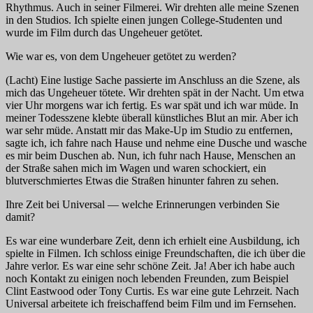
Rhythmus. Auch in seiner Filmerei. Wir drehten alle meine Szenen
in den Studios. Ich spielte einen jungen College-Studenten und
wurde im Film durch das Ungeheuer getötet.
Wie war es, von dem Ungeheuer getötet zu werden?
(Lacht) Eine lustige Sache passierte im Anschluss an die Szene, als
mich das Ungeheuer tötete. Wir drehten spät in der Nacht. Um etwa
vier Uhr morgens war ich fertig. Es war spät und ich war müde. In
meiner Todesszene klebte überall künstliches Blut an mir. Aber ich
war sehr müde. Anstatt mir das Make-Up im Studio zu entfernen,
sagte ich, ich fahre nach Hause und nehme eine Dusche und wasche
es mir beim Duschen ab. Nun, ich fuhr nach Hause, Menschen an
der Straße sahen mich im Wagen und waren schockiert, ein
blutverschmiertes Etwas die Straßen hinunter fahren zu sehen.
Ihre Zeit bei Universal — welche Erinnerungen verbinden Sie
damit?
Es war eine wunderbare Zeit, denn ich erhielt eine Ausbildung, ich
spielte in Filmen. Ich schloss einige Freundschaften, die ich über die
Jahre verlor. Es war eine sehr schöne Zeit. Ja! Aber ich habe auch
noch Kontakt zu einigen noch lebenden Freunden, zum Beispiel
Clint Eastwood oder Tony Curtis. Es war eine gute Lehrzeit. Nach
Universal arbeitete ich freischaffend beim Film und im Fernsehen.