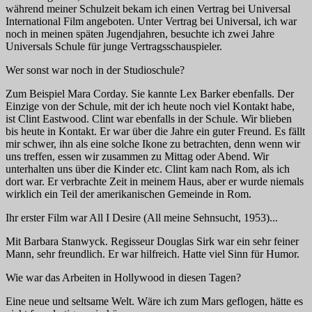
während meiner Schulzeit bekam ich einen Vertrag bei
Universal
International Film
angeboten. Unter Vertrag bei
Universal
, ich war
noch in meinen späten Jugendjahren, besuchte ich zwei Jahre
Universals
Schule für junge Vertragsschauspieler.
Wer sonst war noch in der Studioschule?
Zum Beispiel Mara Corday. Sie kannte Lex Barker ebenfalls. Der
Einzige von der Schule, mit der ich heute noch viel Kontakt habe,
ist Clint Eastwood. Clint war ebenfalls in der Schule. Wir blieben
bis heute in Kontakt. Er war über die Jahre ein guter Freund. Es fällt
mir schwer, ihn als eine solche Ikone zu betrachten, denn wenn wir
uns treffen, essen wir zusammen zu Mittag oder Abend. Wir
unterhalten uns über die Kinder etc. Clint kam nach Rom, als ich
dort war. Er verbrachte Zeit in meinem Haus, aber er wurde niemals
wirklich ein Teil der amerikanischen Gemeinde in Rom.
Ihr erster Film war
All I Desire (All meine Sehnsucht,
1953)...
Mit Barbara Stanwyck. Regisseur Douglas Sirk war ein sehr feiner
Mann, sehr freundlich. Er war hilfreich. Hatte viel Sinn für Humor.
Wie war das Arbeiten in Hollywood in diesen Tagen?
Eine neue und seltsame Welt. Wäre ich zum Mars geflogen, hätte es