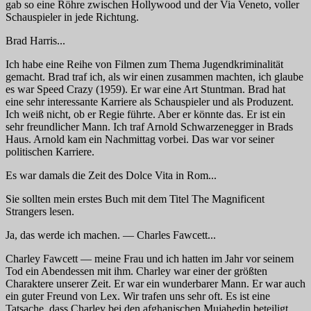
gab so eine Röhre zwischen Hollywood und der Via Veneto, voller
Schauspieler in jede Richtung.
Brad Harris...
Ich habe eine Reihe von Filmen zum Thema Jugendkriminalität
gemacht. Brad traf ich, als wir einen zusammen machten, ich glaube
es war
Speed Crazy
(1959). Er war eine Art Stuntman. Brad hat
eine sehr interessante Karriere als Schauspieler und als Produzent.
Ich weiß nicht, ob er Regie führte. Aber er könnte das. Er ist ein
sehr freundlicher Mann. Ich traf Arnold Schwarzenegger in Brads
Haus. Arnold kam ein Nachmittag vorbei. Das war vor seiner
politischen Karriere.
Es war damals die Zeit des
Dolce Vita
in Rom...
Sie sollten mein erstes Buch mit dem Titel
The Magnificent
Strangers
lesen.
Ja, das werde ich machen. — Charles Fawcett...
Charley Fawcett — meine Frau und ich hatten im Jahr vor seinem
Tod ein Abendessen mit ihm. Charley war einer der größten
Charaktere unserer Zeit. Er war ein wunderbarer Mann. Er war auch
ein guter Freund von Lex. Wir trafen uns sehr oft. Es ist eine
Tatsache, dass Charley bei den afghanischen Mujahedin beteiligt