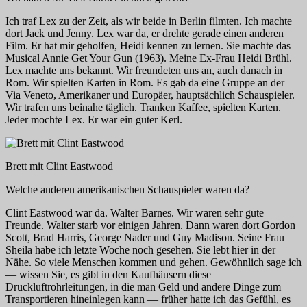
Ich traf Lex zu der Zeit, als wir beide in Berlin filmten. Ich machte
dort
Jack und Jenny
. Lex war da, er drehte gerade einen anderen
Film. Er hat mir geholfen, Heidi kennen zu lernen. Sie machte das
Musical
Annie Get Your Gun
(1963). Meine Ex-Frau Heidi Brühl.
Lex machte uns bekannt. Wir freundeten uns an, auch danach in
Rom. Wir spielten Karten in Rom. Es gab da eine Gruppe an der
Via Veneto, Amerikaner und Europäer, hauptsächlich Schauspieler.
Wir trafen uns beinahe täglich. Tranken Kaffee, spielten Karten.
Jeder mochte Lex. Er war ein guter Kerl.
Brett mit Clint Eastwood
Welche anderen amerikanischen Schauspieler waren da?
Clint Eastwood war da. Walter Barnes. Wir waren sehr gute
Freunde. Walter starb vor einigen Jahren. Dann waren dort Gordon
Scott, Brad Harris, George Nader und Guy Madison. Seine Frau
Sheila habe ich letzte Woche noch gesehen. Sie lebt hier in der
Nähe. So viele Menschen kommen und gehen. Gewöhnlich sage ich
— wissen Sie, es gibt in den Kaufhäusern diese
Druckluftrohrleitungen, in die man Geld und andere Dinge zum
Transportieren hineinlegen kann — früher hatte ich das Gefühl, es