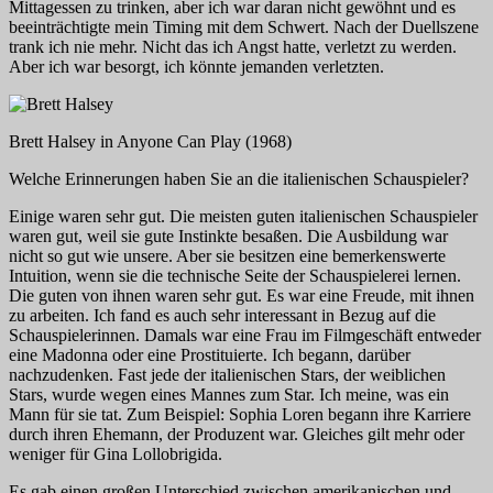
Mittagessen zu trinken, aber ich war daran nicht gewöhnt und es
beeinträchtigte mein Timing mit dem Schwert. Nach der Duellszene
trank ich nie mehr. Nicht das ich Angst hatte, verletzt zu werden.
Aber ich war besorgt, ich könnte jemanden verletzten.
Brett Halsey in
Anyone Can Play
(1968)
Welche Erinnerungen haben Sie an die italienischen Schauspieler?
Einige waren sehr gut. Die meisten guten italienischen Schauspieler
waren gut, weil sie gute Instinkte besaßen. Die Ausbildung war
nicht so gut wie unsere. Aber sie besitzen eine bemerkenswerte
Intuition, wenn sie die technische Seite der Schauspielerei lernen.
Die guten von ihnen waren sehr gut. Es war eine Freude, mit ihnen
zu arbeiten. Ich fand es auch sehr interessant in Bezug auf die
Schauspielerinnen. Damals war eine Frau im Filmgeschäft entweder
eine Madonna oder eine Prostituierte. Ich begann, darüber
nachzudenken. Fast jede der italienischen Stars, der weiblichen
Stars, wurde wegen eines Mannes zum Star. Ich meine, was ein
Mann für sie tat. Zum Beispiel: Sophia Loren begann ihre Karriere
durch ihren Ehemann, der Produzent war. Gleiches gilt mehr oder
weniger für Gina Lollobrigida.
Es gab einen großen Unterschied zwischen amerikanischen und