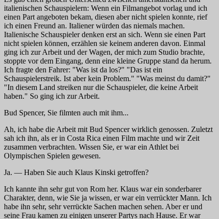
italienischen Schauspielern: Wenn ein Filmangebot vorlag und ich
einen Part angeboten bekam, diesen aber nicht spielen konnte, rief
ich einen Freund an. Italiener würden das niemals machen.
Italienische Schauspieler denken erst an sich. Wenn sie einen Part
nicht spielen können, erzählen sie keinem anderen davon. Einmal
ging ich zur Arbeit und der Wagen, der mich zum Studio brachte,
stoppte vor dem Eingang, denn eine kleine Gruppe stand da herum.
Ich fragte den Fahrer: "Was ist da los?" "Das ist ein
Schauspielerstreik. Ist aber kein Problem." "Was meinst du damit?"
"In diesem Land streiken nur die Schauspieler, die keine Arbeit
haben." So ging ich zur Arbeit.
Bud Spencer, Sie filmten auch mit ihm...
Ah, ich habe die Arbeit mit Bud Spencer wirklich genossen. Zuletzt
sah ich ihn, als er in Costa Rica einen Film machte und wir Zeit
zusammen verbrachten. Wissen Sie, er war ein Athlet bei
Olympischen Spielen gewesen.
Ja. — Haben Sie auch Klaus Kinski getroffen?
Ich kannte ihn sehr gut von Rom her. Klaus war ein sonderbarer
Charakter, denn, wie Sie ja wissen, er war ein verrückter Mann. Ich
habe ihn sehr, sehr verrückte Sachen machen sehen. Aber er und
seine Frau kamen zu einigen unserer Partys nach Hause. Er war