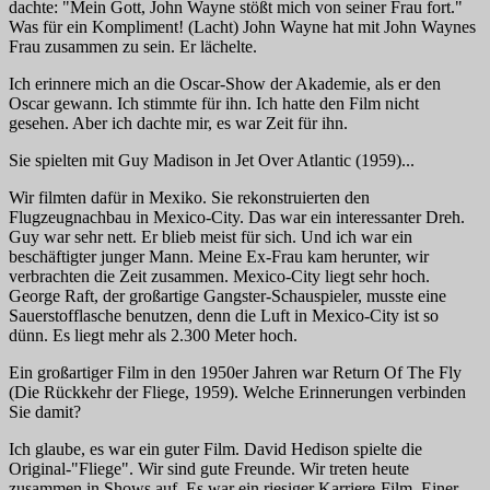
dachte: "Mein Gott, John Wayne stößt mich von seiner Frau fort."
Was für ein Kompliment! (Lacht) John Wayne hat mit John Waynes
Frau zusammen zu sein. Er lächelte.
Ich erinnere mich an die Oscar-Show der Akademie, als er den
Oscar gewann. Ich stimmte für ihn. Ich hatte den Film nicht
gesehen. Aber ich dachte mir, es war Zeit für ihn.
Sie spielten mit Guy Madison in
Jet Over Atlantic
(1959)...
Wir filmten dafür in Mexiko. Sie rekonstruierten den
Flugzeugnachbau in Mexico-City. Das war ein interessanter Dreh.
Guy war sehr nett. Er blieb meist für sich. Und ich war ein
beschäftigter junger Mann. Meine Ex-Frau kam herunter, wir
verbrachten die Zeit zusammen. Mexico-City liegt sehr hoch.
George Raft, der großartige Gangster-Schauspieler, musste eine
Sauerstofflasche benutzen, denn die Luft in Mexico-City ist so
dünn. Es liegt mehr als 2.300 Meter hoch.
Ein großartiger Film in den 1950er Jahren war
Return Of The Fly
(Die Rückkehr der Fliege,
1959). Welche Erinnerungen verbinden
Sie damit?
Ich glaube, es war ein guter Film. David Hedison spielte die
Original-"Fliege". Wir sind gute Freunde. Wir treten heute
zusammen in Shows auf. Es war ein riesiger Karriere-Film. Einer