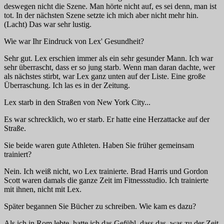
deswegen nicht die Szene. Man hörte nicht auf, es sei denn, man ist
tot. In der nächsten Szene setzte ich mich aber nicht mehr hin.
(Lacht) Das war sehr lustig.
Wie war Ihr Eindruck von Lex' Gesundheit?
Sehr gut. Lex erschien immer als ein sehr gesunder Mann. Ich war
sehr überrascht, dass er so jung starb. Wenn man daran dachte, wer
als nächstes stirbt, war Lex ganz unten auf der Liste. Eine große
Überraschung. Ich las es in der Zeitung.
Lex starb in den Straßen von New York City...
Es war schrecklich, wo er starb. Er hatte eine Herzattacke auf der
Straße.
Sie beide waren gute Athleten. Haben Sie früher gemeinsam
trainiert?
Nein. Ich weiß nicht, wo Lex trainierte. Brad Harris und Gordon
Scott waren damals die ganze Zeit im Fitnessstudio. Ich trainierte
mit ihnen, nicht mit Lex.
Später begannen Sie Bücher zu schreiben. Wie kam es dazu?
Als ich in Rom lebte, hatte ich das Gefühl, dass das, was zu der Zeit