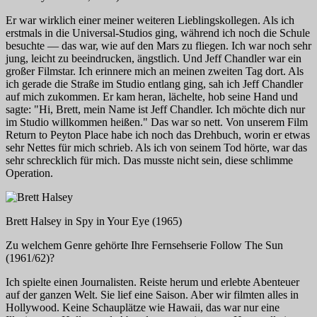
Er war wirklich einer meiner weiteren Lieblingskollegen. Als ich
erstmals in die
Universal
-Studios ging, während ich noch die Schule
besuchte — das war, wie auf den Mars zu fliegen. Ich war noch sehr
jung, leicht zu beeindrucken, ängstlich. Und Jeff Chandler war ein
großer Filmstar. Ich erinnere mich an meinen zweiten Tag dort. Als
ich gerade die Straße im Studio entlang ging, sah ich Jeff Chandler
auf mich zukommen. Er kam heran, lächelte, hob seine Hand und
sagte: "Hi, Brett, mein Name ist Jeff Chandler. Ich möchte dich nur
im Studio willkommen heißen." Das war so nett. Von unserem Film
Return to Peyton Place
habe ich noch das Drehbuch, worin er etwas
sehr Nettes für mich schrieb. Als ich von seinem Tod hörte, war das
sehr schrecklich für mich. Das musste nicht sein, diese schlimme
Operation.
Brett Halsey in
Spy in Your Eye
(1965)
Zu welchem Genre gehörte Ihre Fernsehserie
Follow The Sun
(1961/62)?
Ich spielte einen Journalisten. Reiste herum und erlebte Abenteuer
auf der ganzen Welt. Sie lief eine Saison. Aber wir filmten alles in
Hollywood. Keine Schauplätze wie Hawaii, das war nur eine