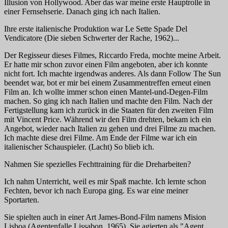
Illusion von Hollywood. Aber das war meine erste Hauptrolle in
einer Fernsehserie. Danach ging ich nach Italien.
Ihre erste italienische Produktion war
Le Sette Spade Del
Vendicatore (Die sieben Schwerter der Rache,
1962)...
Der Regisseur dieses Filmes, Riccardo Freda, mochte meine Arbeit.
Er hatte mir schon zuvor einen Film angeboten, aber ich konnte
nicht fort. Ich machte irgendwas anderes. Als dann
Follow The Sun
beendet war, bot er mir bei einem Zusammentreffen erneut einen
Film an. Ich wollte immer schon einen Mantel-und-Degen-Film
machen. So ging ich nach Italien und machte den Film. Nach der
Fertigstellung kam ich zurück in die Staaten für den zweiten Film
mit Vincent Price. Während wir den Film drehten, bekam ich ein
Angebot, wieder nach Italien zu gehen und drei Filme zu machen.
Ich machte diese drei Filme. Am Ende der Filme war ich ein
italienischer Schauspieler. (Lacht) So blieb ich.
Nahmen Sie spezielles Fechttraining für die Dreharbeiten?
Ich nahm Unterricht, weil es mir Spaß machte. Ich lernte schon
Fechten, bevor ich nach Europa ging. Es war eine meiner
Sportarten.
Sie spielten auch in einer Art James-Bond-Film namens
Mision
Lisboa (Agentenfalle Lissabon,
1965). Sie agierten als "Agent