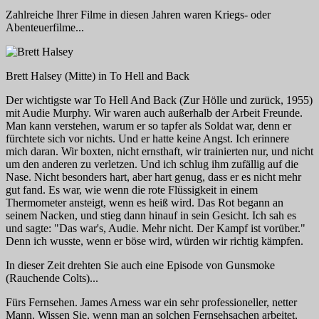
Zahlreiche Ihrer Filme in diesen Jahren waren Kriegs- oder
Abenteuerfilme...
Brett Halsey (Mitte) in
To Hell and Back
Der wichtigste war
To Hell And Back (Zur Hölle und zurück,
1955)
mit Audie Murphy. Wir waren auch außerhalb der Arbeit Freunde.
Man kann verstehen, warum er so tapfer als Soldat war, denn er
fürchtete sich vor nichts. Und er hatte keine Angst. Ich erinnere
mich daran. Wir boxten, nicht ernsthaft, wir trainierten nur, und nicht
um den anderen zu verletzen. Und ich schlug ihm zufällig auf die
Nase. Nicht besonders hart, aber hart genug, dass er es nicht mehr
gut fand. Es war, wie wenn die rote Flüssigkeit in einem
Thermometer ansteigt, wenn es heiß wird. Das Rot begann an
seinem Nacken, und stieg dann hinauf in sein Gesicht. Ich sah es
und sagte: "Das war's, Audie. Mehr nicht. Der Kampf ist vorüber."
Denn ich wusste, wenn er böse wird, würden wir richtig kämpfen.
In dieser Zeit drehten Sie auch eine Episode von
Gunsmoke
(Rauchende Colts)
...
Fürs Fernsehen. James Arness war ein sehr professioneller, netter
Mann. Wissen Sie, wenn man an solchen Fernsehsachen arbeitet,