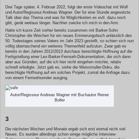
Drei Tage später, 4. Februar 2022, folgt der erste Videochat mit Wolf
und Autor/Regisseur Andreas Wagner. Der für eine Stunde angesetzte
Talk über das Thema und was für Möglichkeiten es evtl. dazu noch
gibt, gerät weitaus länger. Nachher zwicke ich mich in den Arm:
Hatte ich kurze Zeit vorher bereits zusammen mit Barker-Sohn
Christopher die Weichen für ein neues Erinnerungsbuch anlässlich des
50. Todestages seines Vaters im Jahr 2023 gestellt, so schien sich nun
völlig überraschend ein weiteres Themenfeld aufzutun. Zwar gab es
bereits in den Jahren 2012/2013 durchaus berechtigte Hoffnung auf die
Fertigstellung einer Lex-Barker-Fernseh-Dokumentation, die sich dann
aber aus Gründen, auf die ich hier nicht eingehen möchte, relativ
schnell erledigte. Jetzt gab es, siehe die Weissmuller-Doku, die
berechtigte Hoffnung auf ein solches Projekt, zumal die Anfrage dazu
von einem Fernsehsender ausging.
Autor/Regisseur Andreas Wagner mit Buchautor Reiner
Boller
3
Die nächsten Wochen und Monate ergab sich erst einmal nicht viel
Neues. Es wurden allerdings schon einige mögliche Interview-