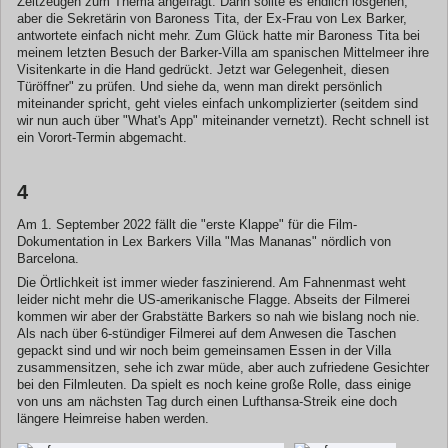
Zeitzeugen zum Thema angefragt. Dann sollte es endlich losgehen,
aber die Sekretärin von Baroness Tita, der Ex-Frau von Lex Barker,
antwortete einfach nicht mehr. Zum Glück hatte mir Baroness Tita bei
meinem letzten Besuch der Barker-Villa am spanischen Mittelmeer ihre
Visitenkarte in die Hand gedrückt. Jetzt war Gelegenheit, diesen
Türöffner" zu prüfen. Und siehe da, wenn man direkt persönlich
miteinander spricht, geht vieles einfach unkomplizierter (seitdem sind
wir nun auch über "What's App" miteinander vernetzt). Recht schnell ist
ein Vorort-Termin abgemacht.
4
Am 1. September 2022 fällt die "erste Klappe" für die Film-
Dokumentation in Lex Barkers Villa "Mas Mananas" nördlich von
Barcelona.
Die Örtlichkeit ist immer wieder faszinierend. Am Fahnenmast weht
leider nicht mehr die US-amerikanische Flagge. Abseits der Filmerei
kommen wir aber der Grabstätte Barkers so nah wie bislang noch nie.
Als nach über 6-stündiger Filmerei auf dem Anwesen die Taschen
gepackt sind und wir noch beim gemeinsamen Essen in der Villa
zusammensitzen, sehe ich zwar müde, aber auch zufriedene Gesichter
bei den Filmleuten. Da spielt es noch keine große Rolle, dass einige
von uns am nächsten Tag durch einen Lufthansa-Streik eine doch
längere Heimreise haben werden.