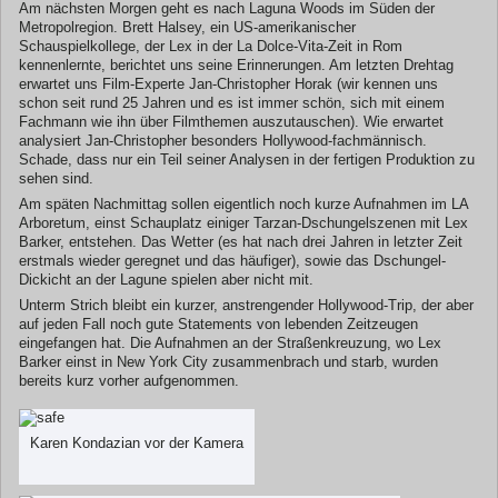
Am nächsten Morgen geht es nach Laguna Woods im Süden der
Metropolregion. Brett Halsey, ein US-amerikanischer
Schauspielkollege, der Lex in der La Dolce-Vita-Zeit in Rom
kennenlernte, berichtet uns seine Erinnerungen. Am letzten Drehtag
erwartet uns Film-Experte Jan-Christopher Horak (wir kennen uns
schon seit rund 25 Jahren und es ist immer schön, sich mit einem
Fachmann wie ihn über Filmthemen auszutauschen). Wie erwartet
analysiert Jan-Christopher besonders Hollywood-fachmännisch.
Schade, dass nur ein Teil seiner Analysen in der fertigen Produktion zu
sehen sind.
Am späten Nachmittag sollen eigentlich noch kurze Aufnahmen im LA
Arboretum, einst Schauplatz einiger Tarzan-Dschungelszenen mit Lex
Barker, entstehen. Das Wetter (es hat nach drei Jahren in letzter Zeit
erstmals wieder geregnet und das häufiger), sowie das Dschungel-
Dickicht an der Lagune spielen aber nicht mit.
Unterm Strich bleibt ein kurzer, anstrengender Hollywood-Trip, der aber
auf jeden Fall noch gute Statements von lebenden Zeitzeugen
eingefangen hat. Die Aufnahmen an der Straßenkreuzung, wo Lex
Barker einst in New York City zusammenbrach und starb, wurden
bereits kurz vorher aufgenommen.
Karen Kondazian vor der Kamera